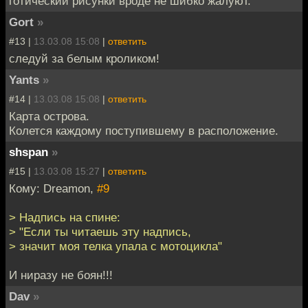
готический рисунки вроде не шибко жалуют.
Gort
»
#13 |
13.03.08 15:08
|
ответить
следуй за белым кроликом!
Yants
»
#14 |
13.03.08 15:08
|
ответить
Карта острова.
Колется каждому поступившему в расположение.
shspan
»
#15 |
13.03.08 15:27
|
ответить
Кому: Dreamon,
#9
> Надпись на спине:
> "Если ты читаешь эту надпись,
> значит моя телка упала с мотоцикла"
И ниразу не боян!!!
Dav
»