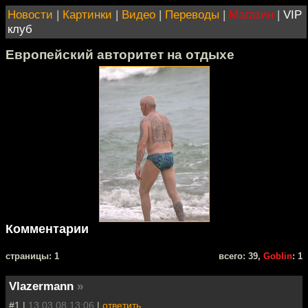
Новости
|
Картинки
|
Видео
|
Переводы
|
Магазин
|
VIP
клуб
Европейский авторитет на отдыхе
Комментарии
cтраницы: 1
всего: 39,
Goblin
: 1
Vlazermann
»
#1 |
13.03.08 13:06
|
ответить