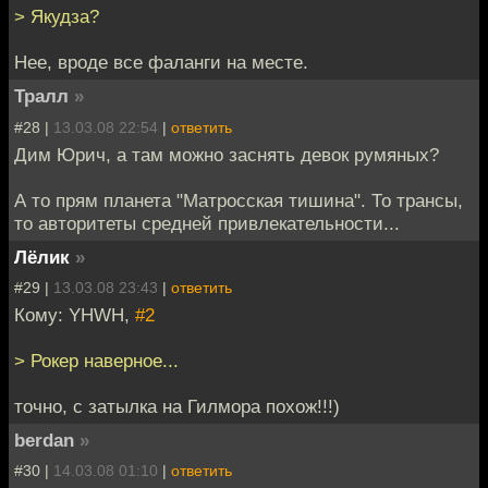
> Якудза?
Нее, вроде все фаланги на месте.
Тралл
»
#28 |
13.03.08 22:54
|
ответить
Дим Юрич, а там можно заснять девок румяных?
А то прям планета "Матросская тишина". То трансы,
то авторитеты средней привлекательности...
Лёлик
»
#29 |
13.03.08 23:43
|
ответить
Кому: YHWH,
#2
> Рокер наверное...
точно, с затылка на Гилмора похож!!!)
berdan
»
#30 |
14.03.08 01:10
|
ответить