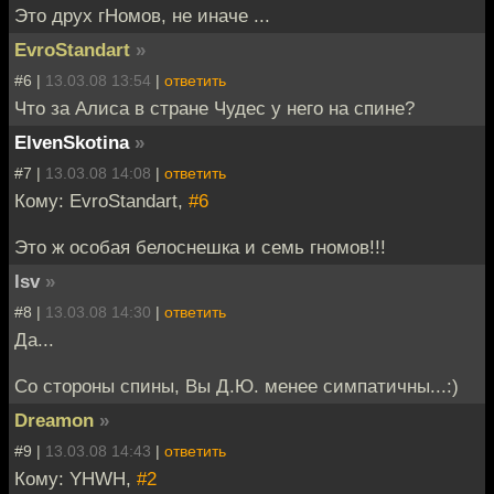
Это друх гНомов, не иначе ...
EvroStandart
»
#6 |
13.03.08 13:54
|
ответить
Что за Алиса в стране Чудес у него на спине?
ElvenSkotina
»
#7 |
13.03.08 14:08
|
ответить
Кому: EvroStandart,
#6
Это ж особая белоснешка и семь гномов!!!
lsv
»
#8 |
13.03.08 14:30
|
ответить
Да...
Со стороны спины, Вы Д.Ю. менее симпатичны...:)
Dreamon
»
#9 |
13.03.08 14:43
|
ответить
Кому: YHWH,
#2