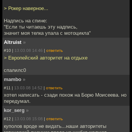
> Рокер наверное...
Надпись на спине:
"Если ты читаешь эту надпись,
значит моя телка упала с мотоцикла"
Altruist
»
#10 |
13.03.08 14:46
|
ответить
> Европейский авторитет на отдыхе
спалилс0
mambo
»
#11 |
13.03.08 14:52
|
ответить
хотел написать - сзади похож на Борю Моисеева. но
передумал.
kor_serg
»
#12 |
13.03.08 15:08
|
ответить
куполов вроде не видать...наши авторитеты