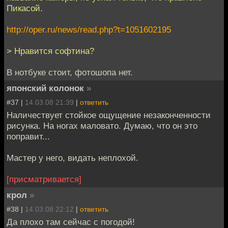
Пикасой.
http://oper.ru/news/read.php?t=1051602195
> Нравится софтина?
В нотбуке стоит, фотошопа нет.
японский колонок
»
#37 |
14.03.08 21:39
|
ответить
Наличествует стойкое ощущение незаконченности
рисунка. На ногах маловато. Думаю, что он это
поправит...
Мастер у него, видать неплохой.
[присматривается]
крол
»
#38 |
14.03.08 22:12
|
ответить
Да плохо там сейчас с погодой!