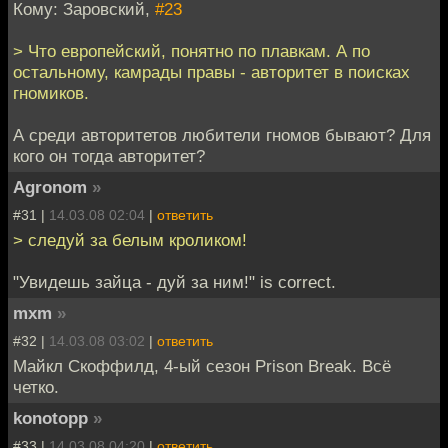
Кому: Заровский,
#23
> Что европейский, понятно по плавкам. А по
остальному, камрады правы - авторитет в поисках
гномиков.
А среди авторитетов любители гномов бывают? Для
кого он тогда авторитет?
Agronom
»
#31 |
14.03.08 02:04
|
ответить
> следуй за белым кроликом!
"Увидешь зайца - дуй за ним!" is correct.
mxm
»
#32 |
14.03.08 03:02
|
ответить
Майкл Скоффилд, 4-ый сезон Prison Break. Всё
четко.
konotopp
»
#33 |
14.03.08 04:20
|
ответить