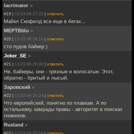
lacrimator
»
#19 |
13.03.08 17:23
|
ответить
Майкл Скофилд все еще в бегах...
MEPTBbIu
»
#20 |
13.03.08 18:16
|
ответить
сто пудов байкер )
Joker_SE
»
#21 |
13.03.08 20:06
|
ответить
Не, байкеры, они - грязные и волосатые. Этот,
обратно - бритый и лысый.
Заровский
»
#22 |
13.03.08 20:24
|
ответить
Что европейский, понятно по плавкам. А по
остальному, камрады правы - авторитет в поисках
гномиков.
Rusland
»
#23 |
13.03.08 20:24
|
ответить