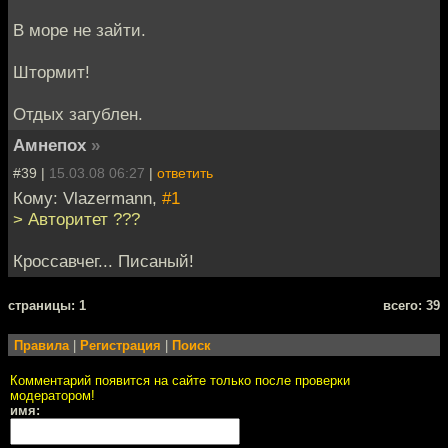
В море не зайти.
Штормит!
Отдых загублен.
Амнепох
»
#39 |
15.03.08 06:27
|
ответить
Кому: Vlazermann,
#1
> Авторитет ???
Кроссавчег... Писаный!
cтраницы: 1
всего: 39
Правила
|
Регистрация
|
Поиск
Комментарий появится на сайте только после проверки
модератором!
имя: