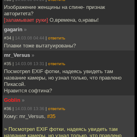
Изображение женщины на спине- признак
авторитета?
[заламывает руки]
О,времена, о,нравы!
gagarin
»
#34 |
14.03.08 04:44
|
ответить
Плавки тоже вытатуированы?
mr_Versus
»
#35 |
14.03.08 13:31
|
ответить
Посмотрел EXIF фотки, надеясь увидеть там
название камеры, но узнал только, что правлено
Пикасой.
Нравится софтина?
Goblin
»
#36 |
14.03.08 13:36
|
ответить
Кому: mr_Versus,
#35
> Посмотрел EXIF фотки, надеясь увидеть там
название камеры, но узнал только, что правлено