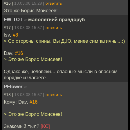
#16 |
13.03.08 15:29
|
ответить
Это же Борис Моисеев!
FW-TOT
»
малолетний правдоруб
#17 |
13.03.08 15:57
|
ответить
lsv,
#8
> Со стороны спины, Вы Д.Ю. менее симпатичны...:)
Dav,
#16
> Это же Борис Моисеев!
Однако же, человеки... опасные мысли в опасном
порядке излагаете...
PFlower
»
#18 |
13.03.08 15:57
|
ответить
Кому: Dav,
#16
> Это же Борис Моисеев!
Знакомый тыл?
[КС]