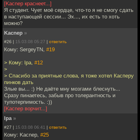
[Kacnep краснеет...]
Я студент. Чует моё сердце, что-то я не смогу сдать
в наступающей сессии... Эх..., их есть то хоть
можно?
Kacnep
»
#26 |
15.03.08 05:27
|
ответить
Кому: SergeyTN,
#19
> Кому: lpa,
#12
>
> Спасибо за приятные слова, я тоже хотел Касперу
пинков дать
Злые вы... :) Не даёте мну мозгами блеснуть...
Сразу пинаетесь, забыв про толерантность и
тупотерпимость. :))
[Kacnep ворчит...]
lpa
»
#27 |
15.03.08 06:41
|
ответить
Кому: Kacnep,
#25