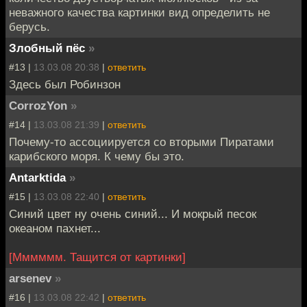
неважного качества картинки вид определить не
берусь.
Злобный пёс
»
#13 |
13.03.08 20:38
|
ответить
Здесь был Робинзон
CorrozYon
»
#14 |
13.03.08 21:39
|
ответить
Почему-то ассоциируется со вторыми Пиратами
карибского моря. К чему бы это.
Antarktida
»
#15 |
13.03.08 22:40
|
ответить
Синий цвет ну очень синий... И мокрый песок
океаном пахнет...
[Мммммм. Тащится от картинки]
arsenev
»
#16 |
13.03.08 22:42
|
ответить