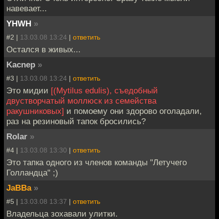
навевает...
YHWH
»
#2 |
13.03.08 13:24
|
ответить
Остался в живых...
Kacnep
»
#3 |
13.03.08 13:24
|
ответить
Это мидии
[(Mytilus edulis), съедобный
двустворчатый моллюск из семейства
ракушниковых]
и помоему они здорово оголадали,
раз на резиновый тапок бросились?
Rolar
»
#4 |
13.03.08 13:30
|
ответить
Это тапка одного из членов команды "Летучего
Голландца" ;)
JaBBa
»
#5 |
13.03.08 13:37
|
ответить
Владельца зохавали улитки.