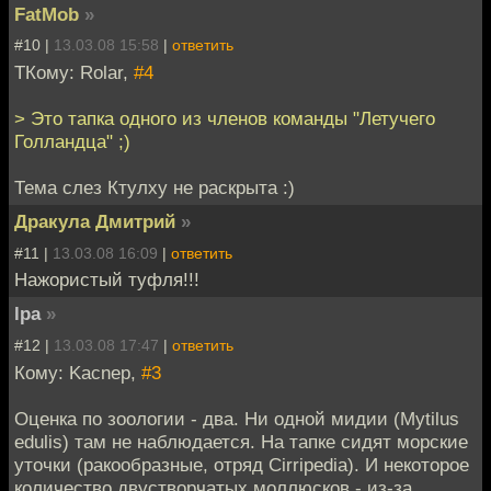
FatMob
»
#10 |
13.03.08 15:58
|
ответить
ТКому: Rolar,
#4
> Это тапка одного из членов команды "Летучего
Голландца" ;)
Тема слез Ктулху не раскрыта :)
Дракула Дмитрий
»
#11 |
13.03.08 16:09
|
ответить
Нажористый туфля!!!
lpa
»
#12 |
13.03.08 17:47
|
ответить
Кому: Kacnep,
#3
Оценка по зоологии - два. Ни одной мидии (Mytilus
edulis) там не наблюдается. На тапке сидят морские
уточки (ракообразные, отряд Cirripedia). И некоторое
количество двустворчатых моллюсков - из-за