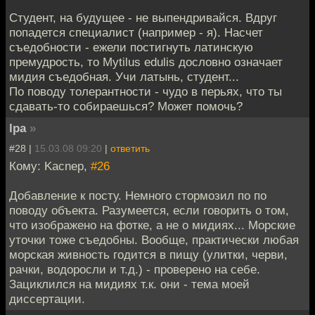
Студент, на будущее - не выпендривайся. Вдруг
попадется специалист (например - я). Насчет
съедобности - ежели постигнуть латинскую
премудрость, то Mytilus edulis дословно означает
мидия съедобная. Учи латынь, студент...
По поводу толерантности - чудо в перьях, что ты
сдавать-то собираешься? Может помочь?
lpa
»
#28 |
15.03.08 09:20
|
ответить
Кому: Kacnep,
#26
Добавление к посту. Немного стормозил по по
поводу объекта. Разумеется, если говорить о том,
что изображено на фотке, а не о мидиях... Морские
уточки тоже съедобны. Вообще, практически любая
морская живность годится в пищу (улитки, черви,
рачки, водоросли и т.д.) - проверено на себе.
Зациклился на мидиях т.к. они - тема моей
диссертации.