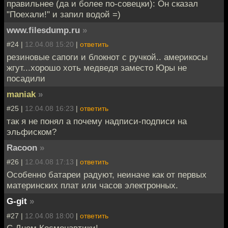
правильнее (да и более по-совецки): Он сказал
"Поехали!" и запил водой =)
www.filesdump.ru
»
#24 |
12.04.08 15:20
|
ответить
резиновые сапоги и блокнот с ручкой.. америкосы
жгут...хорошо хоть медведя заместо Юры не
посадили
maniak
»
#25 |
12.04.08 16:23
|
ответить
так я не понял а почему надписи-подписи на
эльфиском?
Racoon
»
#26 |
12.04.08 17:13
|
ответить
Особенно батареи радуют, неиначе как от первых
материнских плат или часов электронных.
G-git
»
#27 |
12.04.08 18:00
|
ответить