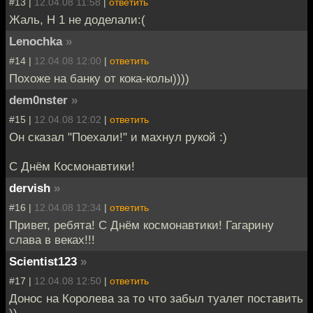
#13 |
12.04.08 11:58
|
ответить
Жаль, Н 1 не доделали:(
Lenochka
»
#14 |
12.04.08 12:00
|
ответить
Похоже на банку от кока-колы))))
dem0nster
»
#15 |
12.04.08 12:02
|
ответить
Он сказал "Поехали!" и махнул рукой :)
С Днём Космонавтики!
dervish
»
#16 |
12.04.08 12:34
|
ответить
Привет, ребята! С Днём космонавтики! Гагарину
слава в веках!!!
Scientist123
»
#17 |
12.04.08 12:50
|
ответить
Донос на Королева за то что забыл туалет поставить
))