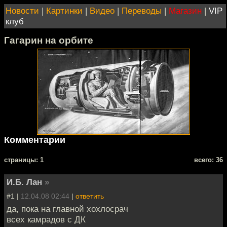
Новости
|
Картинки
|
Видео
|
Переводы
|
Магазин
|
VIP
клуб
Гагарин на орбите
Комментарии
cтраницы: 1
всего: 36
И.Б. Лан
»
#1 |
12.04.08 02:44
|
ответить
да, пока на главной хохлосрач
всех камрадов с ДК