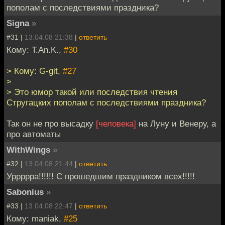
пополам с последствиями праздника?
Signa
»
#31 |
13.04.08 21:38
|
ответить
Кому: T.An.K.,
#30
> Кому: G-git,
#27
>
> Это юмор такой или последствия чтения
Стругацких пополам с последствиями праздника?
Так он не про высадку
[человека]
на Луну и Венеру, а
про автоматы
WithWings
»
#32 |
13.04.08 21:44
|
ответить
Уррррра!!!!!! С прошедшим праздником всех!!!!!
Sabonius
»
#33 |
13.04.08 22:47
|
ответить
Кому: maniak,
#25