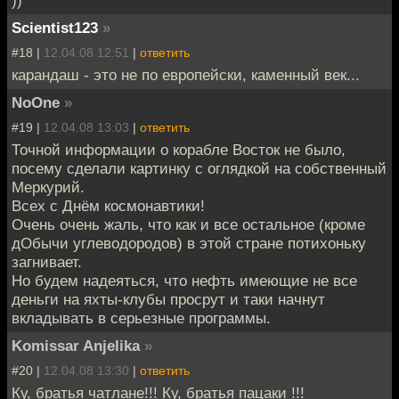
Scientist123
»
#18 |
12.04.08 12:51
|
ответить
карандаш - это не по европейски, каменный век...
NoOne
»
#19 |
12.04.08 13:03
|
ответить
Точной информации о корабле Восток не было,
посему сделали картинку с оглядкой на собственный
Меркурий.
Всех с Днём космонавтики!
Очень очень жаль, что как и все остальное (кроме
дОбычи углеводородов) в этой стране потихоньку
загнивает.
Но будем надеяться, что нефть имеющие не все
деньги на яхты-клубы просрут и таки начнут
вкладывать в серьезные программы.
Komissar Anjelika
»
#20 |
12.04.08 13:30
|
ответить
Ку, братья чатлане!!! Ку, братья пацаки !!!