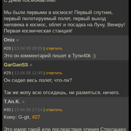
С Днем Космонавтики!
Мы были первыми в космосе! Первый спутник,
первый пилотируемый полет, первый выход
человека в космос, облет и посадка на Луну, Венеру!
Первая космическая станция!
Onix
»
#28 |
13.04.08 09:09
|
ответить
Это он комментарий пишет в Tynи40k :)
GarGanSS
»
#29 |
13.04.08 12:49
|
ответить
Он сидел весь полет, что-ли?
Так же жопу всю отсидишь, ни размяться, ничего.
T.An.K.
»
#30 |
13.04.08 17:14
|
ответить
Кому: G-git,
#27
Это юмор такой или последствия чтения Стругацких