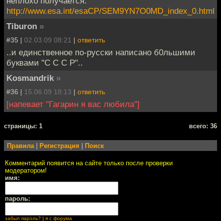
неплохо получается:
http://www.esa.int/esaCP/SEM9YN7O0MD_index_0.html
Tiburon
»
#35 |
02.03.09 08:21
|
ответить
..и единственное по-русски написано б0льшими
буквами "С С С Р"..
Kosmandrik
»
#36 |
15.06.09 18:13
|
ответить
[напевает "Гагарин я вас любила"]
cтраницы: 1
всего: 36
Правила
|
Регистрация
|
Поиск
Комментарий появится на сайте только после проверки
модератором!
имя:
пароль:
забыл пароль?
|
я с форума