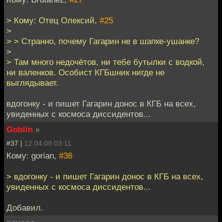
> Кому: Отец Олексий,
#25
>
> > Странно, почему Гагарин не в шапке-ушанке?
>
> Там много недочётов, ни тебе бутылки с водкой,
ни валенков. Особист КГБшник нигде не
выглядывает.
вдогонку - и пишет Гагарин донос в КГБ на всех,
увиденных с космоса диссидентов...
Goblin
»
#37 |
12.04.08 03:11
Кому: gorian,
#36
> вдогонку - и пишет Гагарин донос в КГБ на всех,
увиденных с космоса диссидентов...
Добавил.