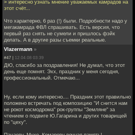
> интересно узнать мнение уважаемых камрадов на
этот счёт...
Что характерно, 6 раз (!) были. Подробности надо у
мегакамрада ФВЛ спрашивать. Есть версия, что
первый раз снять не сумели и пришлось фэйк
делать. А в другие разы съемки реальные.
Vlazermann
»
#47 |
12.04.08 03:39
ДЮ, спасибо за поздравления! Не думал, что этот
день еще помнят. Эхх, праздник у меня сегодня,
профессиональный. Отмечаю...
Ну, если кому интересно.... Праздник этот правильно
положено встречать под композицию "И снится нам
не рокот космодрома" рок-группы "Земляне" за
чтением о подвиге Ю.Гагарина и других товарищей
по "цеху".
Пацаеву, Мухе, Комарову вечная память!