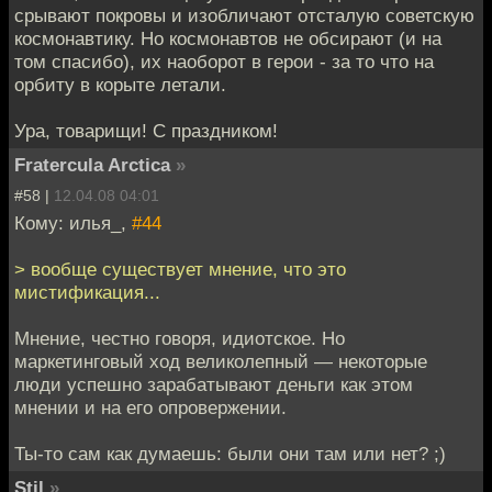
срывают покровы и изобличают отсталую советскую
космонавтику. Но космонавтов не обсирают (и на
том спасибо), их наоборот в герои - за то что на
орбиту в корыте летали.
Ура, товарищи! С праздником!
Fratercula Arctica
»
#58 |
12.04.08 04:01
Кому: илья_,
#44
> вообще существует мнение, что это
мистификация...
Мнение, честно говоря, идиотское. Но
маркетинговый ход великолепный — некоторые
люди успешно зарабатывают деньги как этом
мнении и на его опровержении.
Ты-то сам как думаешь: были они там или нет? ;)
Stil
»