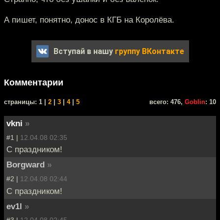
А пишет, понятно, донос в КГБ на Королёва.
Вступай в нашу
группу ВКонтакте
Комментарии
cтраницы: 1 |
2
|
3
|
4
|
5
всего: 476,
Goblin
: 10
vkni
»
#1 |
12.04.08 02:35
С праздником!
Borgward
»
#2 |
12.04.08 02:44
С праздником!
ev1l
»
#3 |
12.04.08 02:45