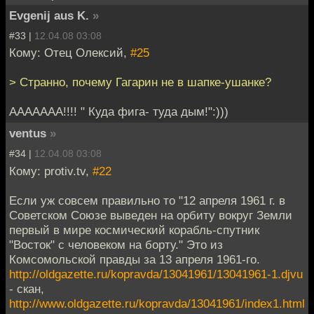
Evgenij aus K.
»
#33 |
12.04.08 03:08
Кому: Отец Олексий,
#25
> Странно, почему Гагарин не в шапке-ушанке?
ААААААА!!!! " Куда фига- туда дым!":)))
ventus
»
#34 |
12.04.08 03:08
Кому: protiv.tv,
#22
Если уж совсем правильно то "12 апреля 1961 г. в
Советском Союзе выведен на орбиту вокруг Земли
первый в мире космический корабль-спутник
"Восток" с человеком на борту." Это из
Комсомольской правды за 13 апреля 1961-го.
http://oldgazette.ru/kopravda/13041961/13041961-1.djvu
- скан,
http://www.oldgazette.ru/kopravda/13041961/index1.html