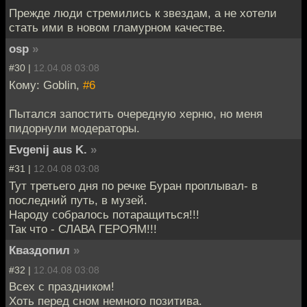
Прежде люди стремились к звездам, а не хотели
стать ими в новом гламурном качестве.
osp
»
#30 |
12.04.08 03:08
Кому: Goblin,
#6
Пытался запостить очередную херню, но меня
пидорнули модераторы.
Evgenij aus K.
»
#31 |
12.04.08 03:08
Тут третьего дня по речке Буран проплывал- в
последний путь, в музей.
Народу собралось потаращиться!!!
Так что - СЛАВА ГЕРОЯМ!!!
Кваздопил
»
#32 |
12.04.08 03:08
Всех с праздником!
Хоть перед сном немного позитива.