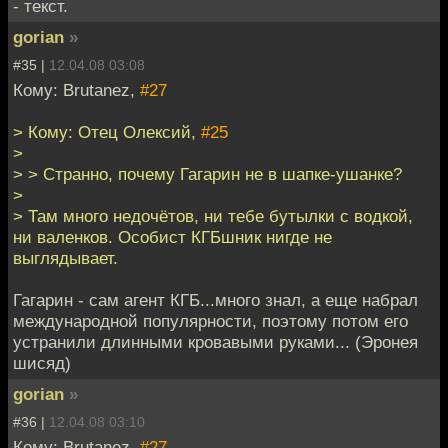
- текст.
gorian
»
#35 |
12.04.08 03:08
Кому: Brutanez,
#27
> Кому: Отец Олексий,
#25
>
> > Странно, почему Гагарин не в шапке-ушанке?
>
> Там много недочётов, ни тебе бутылки с водкой,
ни валенков. Особист КГБшник нигде не
выглядывает.
Гагарин - сам агент КГБ...много знал, а еще набрал
международной популярности, поэтому потом его
устранили длинными кровавыми руками... (Эронея
шисяд)
gorian
»
#36 |
12.04.08 03:10
Кому: Brutanez,
#27