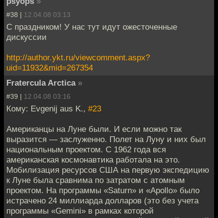
psyops
»
#38 |
12.04.08 03:13
С праздником! У нас тут идут ожесточенные
дискуссии
http://author.ykt.ru/viewcomment.aspx?
uid=11932&mid=267354
Fratercula Arctica
»
#39 |
12.04.08 03:16
Кому: Evgenij aus K.,
#23
Американцы на Луне были. И если можно так
выразится — заслуженно. Полет на Луну и них был
национальным проектом. С 1962 года вся
американская космонавтика работала на это.
Мобилизация ресурсов США на первую экспедицию
к Луне была сравнима по затратом с атомным
проектом. На программы «Saturn» и «Apollo» было
истрачено 24 миллиарда долларов (это без учета
программы «Gemini» в рамках которой