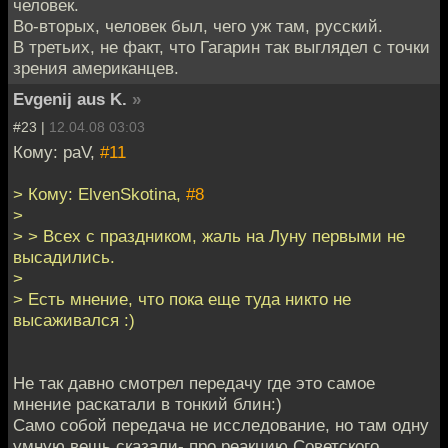
человек.
Во-вторых, человек был, чего уж там, русский.
В третьих, не факт, что Гагарин так выглядел с точки
зрения американцев.
Evgenij aus K.
»
#23 |
12.04.08 03:03
Кому: paV,
#11
> Кому: ElvenSkotina,
#8
>
> > Всех с праздником, жаль на Луну первыми не
высадились.
>
> Есть мнение, что пока еще туда никто не
высаживался :)
Не так давно смотрел передачу где это самое
мнение раскатали в тонкий блин:)
Само собой передача не исследование, но там одну
умную вещь сказали- про реакцию Советского