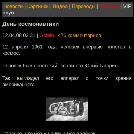
Новости
|
Картинки
|
Видео
|
Переводы
|
Магазин
|
VIP
клуб
День космонавтики
12.04.08 02:31
|
Goblin
|
476 комментариев
12 апреля 1961 года человек впервые полетел в
космос.
Человек был советский, звали его Юрий Гагарин.
Так выглядел его аппарат с точки зрения
американцев:
Странно, что без ушанки и без валенок.