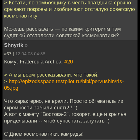
> Кстати, по зомбоящику в честь праздника срочно
срывают покровы и изобличают отсталую советскую
космонавтику
Можешь рассказать — по каким критериям там
судят об отсталости советской космонавтики?
Shnyrik
»
#67 |
12.04.08 04:38
Кому: Fratercula Arctica,
#20
> А мы всем рассказывали, что такой:
>
http://epizodsspace.testpilot.ru/bibl/pervushin/ris-
05.jpg
Что характерно, не врали. Просто обтекатель из
скромности забыли снять!!! ;)
А вот к макету "Востока-2", говорят, еще и крылья
приделывали -- чтоб супостата запутать ;)
С Днем космонавтики, камрады!