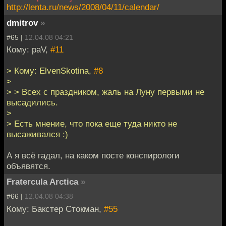
http://lenta.ru/news/2008/04/11/calendar/
dmitrov
»
#65 |
12.04.08 04:21
Кому: paV,
#11
> Кому: ElvenSkotina,
#8
>
> > Всех с праздником, жаль на Луну первыми не
высадились.
>
> Есть мнение, что пока еще туда никто не
высаживался :)
А я всё гадал, на каком посте конспирологи
объявятся.
Fratercula Arctica
»
#66 |
12.04.08 04:38
Кому: Бакстер Стокман,
#55