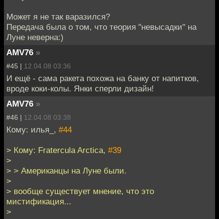
Может я не так варазился?
Передача была о том, что теория "невысадки" на
Луне неверна:)
AMV76
»
#45 |
12.04.08 03:36
И ещё - сама ракета похожа на банку от напитков,
вроде коки-колы. Янки сперли дизайн!
AMV76
»
#46 |
12.04.08 03:38
Кому: илья_,
#44
> Кому: Fratercula Arctica,
#39
>
> > Американцы на Луне были.
>
> вообще существует мнение, что это
мистификация...
>