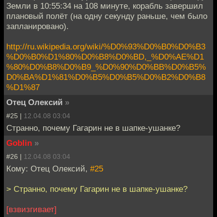
Земли в 10:55:34 на 108 минуте, корабль завершил
плановый полёт (на одну секунду раньше, чем было
запланировано).
http://ru.wikipedia.org/wiki/%D0%93%D0%B0%D0%B3
%D0%B0%D1%80%D0%B8%D0%BD,_%D0%AE%D1
%80%D0%B8%D0%B9_%D0%90%D0%BB%D0%B5%
D0%BA%D1%81%D0%B5%D0%B5%D0%B2%D0%B8
%D1%87
Отец Олексий
»
#25 |
12.04.08 03:04
Странно, почему Гагарин не в шапке-ушанке?
Goblin
»
#26 |
12.04.08 03:04
Кому: Отец Олексий,
#25
> Странно, почему Гагарин не в шапке-ушанке?
[взвизгивает]