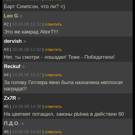
Барт Симпсон, что ли? =)
Leo G
»
#2 |
10.05.08 12:32
|
ответить
Это же камрад AborT!!!
dervish
»
#3 |
10.05.08 12:32
|
ответить
Нет, ты смотри - лошадки! Тоже - Победители!
Reckuf
»
#4 |
10.05.08 13:37
|
ответить
За голову Гитлера явно была назначена неплохая
награда!!!
Zx7R
»
#5 |
10.05.08 14:38
|
ответить
На цветмет потащил, законы рЫнка в действии 60
П.Д.О.
»
#6 |
10.05.08 14:44
|
ответить