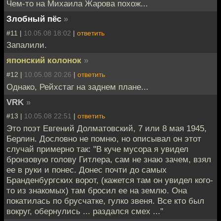
Чем-то на Михаила Жарова похож...
Злобный пёс
»
#11 |
10.05.08 18:02
|
ответить
Запалили.
японский колонок
»
#12 |
10.05.08 20:26
|
ответить
Однако, Рейхстаг на заднем плане...
VRK
»
#13 |
10.05.08 22:51
|
ответить
Это поэт Евгений Долматовский, 7 или 8 мая 1945,
Берлин. Дословно не помню, но описывал он этот
случай примерно так: "В куче мусора я увидел
бронзовую голову Гитлера, сам не знаю зачем, взял
ее в руки и понес. Донес почти до самых
Бранденбургских ворот, (кажется там он увидел кого-
то из знакомых) там бросил ее на землю. Она
покатилась по брусчатке, гулко звеня. Все кто был
вокруг, обернулись ... раздался смех ..."