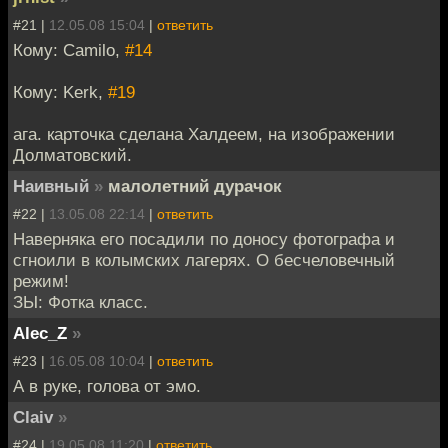
#21 |
12.05.08 15:04
|
ответить
Кому: Camilo,
#14
Кому: Kerk,
#19
ага. карточка сделана Халдеем, на изображении
Долматовский.
Наивный
»
малолетний дурачок
#22 |
13.05.08 22:14
|
ответить
Наверняка его посадили по доносу фотографа и
сгноили в колымских лагерях. О бесчеловечный
режим!
ЗЫ: Фотка класс.
Alec_Z
»
#23 |
16.05.08 10:04
|
ответить
А в руке, голова от эмо.
Claiv
»
#24 |
19.05.08 11:20
|
ответить