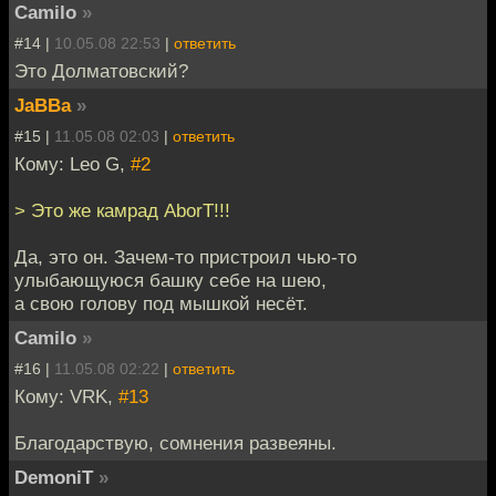
Camilo
»
#14 |
10.05.08 22:53
|
ответить
Это Долматовский?
JaBBa
»
#15 |
11.05.08 02:03
|
ответить
Кому: Leo G,
#2
> Это же камрад AborT!!!
Да, это он. Зачем-то пристроил чью-то
улыбающуюся башку себе на шею,
а свою голову под мышкой несёт.
Camilo
»
#16 |
11.05.08 02:22
|
ответить
Кому: VRK,
#13
Благодарствую, сомнения развеяны.
DemoniT
»