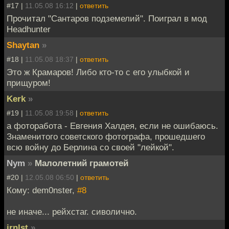
#17 |
11.05.08 16:12
|
ответить
Прочитал "Сантаров подземелий". Поиграл в мод
Headhunter
Shaytan
»
#18 |
11.05.08 18:37
|
ответить
Это ж Крамаров! Либо кто-то с его улыбкой и
прищуром!
Kerk
»
#19 |
11.05.08 19:58
|
ответить
а фоторабота - Евгения Халдея, если не ошибаюсь.
Знаменитого советского фотографа, прошедшего
всю войну до Берлина со своей "лейкой".
Nym
»
Малолетний грамотей
#20 |
12.05.08 06:50
|
ответить
Кому: dem0nster,
#8
не иначе... рейхстаг. сиволично.
jrnlst
»