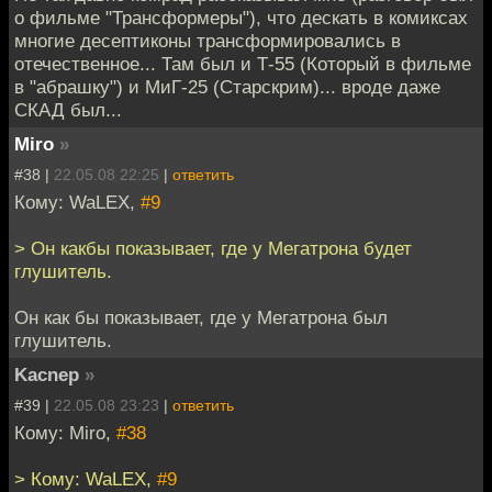
о фильме "Трансформеры"), что дескать в комиксах
многие десептиконы трансформировались в
отечественное... Там был и Т-55 (Который в фильме
в "абрашку") и МиГ-25 (Старскрим)... вроде даже
СКАД был...
Miro
»
#38 |
22.05.08 22:25
|
ответить
Кому: WaLEX,
#9
> Он какбы показывает, где у Мегатрона будет
глушитель.
Он как бы показывает, где у Мегатрона был
глушитель.
Kacnep
»
#39 |
22.05.08 23:23
|
ответить
Кому: Miro,
#38
> Кому: WaLEX,
#9