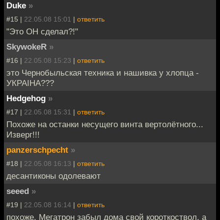
Duke
»
#15 |
22.05.08 15:01
|
ответить
"Это ОН сделал?!"
SkywokeR
»
#16 |
22.05.08 15:23
|
ответить
это Чернобыльская техника и нашивка у хлопца -
УКРАIНА???
Hedgehog
»
#17 |
22.05.08 15:31
|
ответить
Похоже на останки несущего винта вертолётного...
Изверг!!!
panzerschpecht
»
#18 |
22.05.08 16:13
|
ответить
десантиконы одолевают
seeed
»
#19 |
22.05.08 16:14
|
ответить
похоже, Мегатрон забыл дома свой короткоствол, а