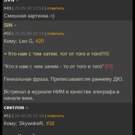
#49 |
23.05.08 13:54
|
ответить
Смешная картинка =)
SIN
»
#50 |
23.05.08 21:14
|
ответить
Кому: Leo G,
#20
> Кто нам с тем затем, тот от того и того!!!©
"Кто к нам с чем зачем - то от того и того"
[!!!]
Гениальная фраза. Приписываетсяя раннему ДЮ.
Встречал в журнале НИМ в качестве эпиграфа в
начале века.
светлов
»
#51 |
24.05.08 10:16
|
ответить
Кому: SkywokeR,
#16