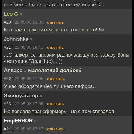
всё могло бы сложиться совсем иначе КС
Leo G
»
#20 |
22.05.08 16:35
|
ответить
Кто нам с тем затем, тот от того и того!!!©
Johnishka
»
#21 |
22.05.08 16:41
|
ответить
...Сталкер, остановим расползающуюся заразу Зоны
- вступи в "Долг"! (с)... ))
Алваро
»
малолетний долбоеб
#22 |
22.05.08 17:05
|
ответить
У нас обходятся без лишнего пафоса.
Эксплуататор
»
#23 |
22.05.08 17:05
|
ответить
Не повезло трансформеру - не с тем связался
EmpERROR
»
#24 |
22.05.08 17:17
|
ответить