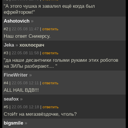
"А этого чушка я завалил ещё когда был
ефрейтором!"
Ashotovich
»
#2 |
22.05.08 11:47
|
ответить
Наш ответ Сникерсу.
Jeka
»
хохлосрач
#3 |
22.05.08 11:58
|
ответить
"да наши десантники голыми руками этих роботов
на ЗИЛы разбирают.... "
FineWriter
»
#4 |
22.05.08 12:11
|
ответить
ALL HAIL ВДВ!!!
seafox
»
#5 |
22.05.08 12:18
|
ответить
СтоИт на мегазвёздочке, чтоль?
bigsmile
»