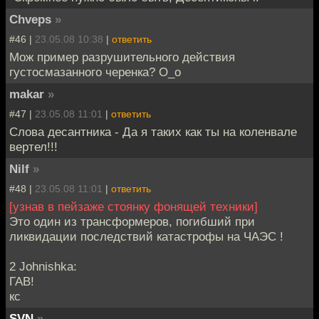
Chveps
»
#46 |
23.05.08 10:38
|
ответить
Мож пример разрушительного действия
густосмазанного черенка? О_о
makar
»
#47 |
23.05.08 11:01
|
ответить
Слова десантника - Да я таких как ты на коленвале
вертел!!!
Nilf
»
#48 |
23.05.08 11:01
|
ответить
[узнав в пейзаже стоянку фонящей техники]
Это один из трансформеров, погибший при
ликвидации последствий катастрофы на ЧАЭС !
2 Johnishka:
ГАВ!
кс
SVN
»