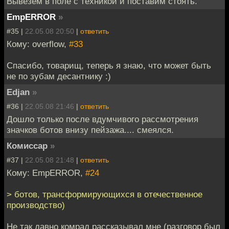
Вывезем в поле с техникой и поставим стоять.
EmpERROR
»
#35 |
22.05.08 20:50
|
ответить
Кому: overflow,
#33
Спасибо, товарищ, теперь я знаю, что может быть
не по зубам десантнику :)
Edjan
»
#36 |
22.05.08 21:46
|
ответить
Дошло только после вдумчивого рассмотрения
значков ботов внизу пейзажа.... смеялся.
Комиссар
»
#37 |
22.05.08 21:48
|
ответить
Кому: EmpERROR,
#24
> ботов, трансформирующихся в отечественное
производство)
Не так давно комрад рассказывал мне (разговор был