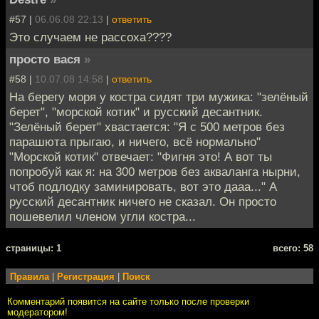
#57 |
06.06.08 22:13
|
ответить
Это случаем не рассоха????
просто вася
»
#58 |
10.07.08 14:58
|
ответить
На берегу моря у костра сидят три мужика: "зелёный
берет", "морской котик" и русский десантник.
"Зелёный берет" хвастается: "Я с 500 метров без
парашюта прыгаю, и ничего, всё нормально"
"Морской котик" отвечает: "Фигня это! А вот ты
попробуй как я: на 300 метров без акваланга нырни,
чтоб подлодку заминировать, вот это дааа..." А
русский десантник ничего не сказал. Он просто
пошевелил членом угли костра...
cтраницы: 1
всего: 58
Правила
|
Регистрация
|
Поиск
Комментарий появится на сайте только после проверки
модератором!