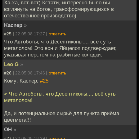
Ха-ха, вот-вот) Кстати, интересно было бы
взглянуть на ботов, трансформирующихся в
отечественное производство)
Kacnep
»
#25 |
22.05.08 17:27
|
ответить
Что Автоботы, что Десептиконы..., всё суть
металолом! Это вон и Яйцелоп подтверждает,
указывая перстом на разбитые колодки.
Leo G
»
#26 |
22.05.08 17:46
|
ответить
Кому: Kacnep,
#25
> Что Автоботы, что Десептиконы..., всё суть
металолом!
Да, и потенциальное сырьё для пункта приёма
цветмета!!!
ОН
»
#27 |
22.05.08 18:29
|
ответить