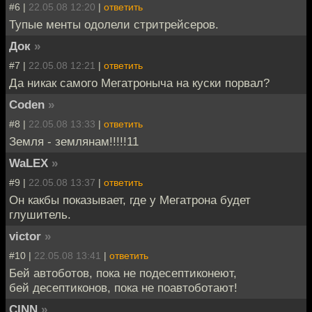
#6 |
22.05.08 12:20
|
ответить
Тупые менты одолели стритрейсеров.
Док
»
#7 |
22.05.08 12:21
|
ответить
Да никак самого Мегатроныча на куски порвал?
Coden
»
#8 |
22.05.08 13:33
|
ответить
Земля - землянам!!!!!11
WaLEX
»
#9 |
22.05.08 13:37
|
ответить
Он какбы показывает, где у Мегатрона будет
глушитель.
victor
»
#10 |
22.05.08 13:41
|
ответить
Бей автоботов, пока не подесептиконеют,
бей десептиконов, пока не поавтоботают!
CINN
»