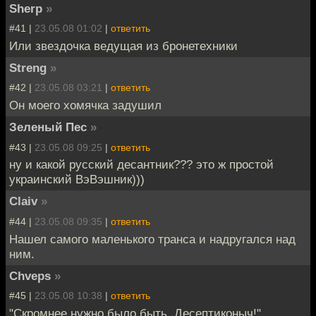
Sherp
»
#41 |
23.05.08 01:02
|
ответить
Или звездочка ведущая из бронетехники
Streng
»
#42 |
23.05.08 03:21
|
ответить
Он моего хомячка задушил
Зеленый Пес
»
#43 |
23.05.08 09:25
|
ответить
ну и какой русский десантник??? это ж простой
украинский ВэВэшник)))
Claiv
»
#44 |
23.05.08 09:35
|
ответить
Нашел самого маленького транса и надругался над
ним.
Chveps
»
#45 |
23.05.08 10:38
|
ответить
"Скромнее нужно было быть, Десептиконыч!"