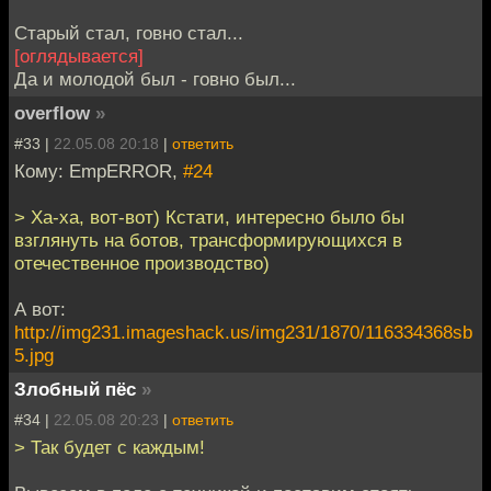
Старый стал, говно стал...
[оглядывается]
Да и молодой был - говно был...
overflow
»
#33 |
22.05.08 20:18
|
ответить
Кому: EmpERROR,
#24
> Ха-ха, вот-вот) Кстати, интересно было бы
взглянуть на ботов, трансформирующихся в
отечественное производство)
А вот:
http://img231.imageshack.us/img231/1870/116334368sb
5.jpg
Злобный пёс
»
#34 |
22.05.08 20:23
|
ответить
> Так будет с каждым!