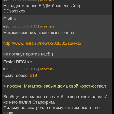
На заднем плане БРДМ брошенный =(
ЭЭээээххх
Civil
»
#28 |
22.05.08 18:32
|
ответить
Никакие американские экзоскелеты
http://www.lenta.ru/news/2008/05/16/exo/
не потянут против нас!!!)
Emiel REGis
»
#29 |
22.05.08 19:05
|
ответить
Кому: seeed,
#19
> похоже, Мегатрон забыл дома свой короткоствол
Вообще, изначально он сам был короткостволом. И
из него палил Старскрим.
Фильму не смотрел, а потому как там было - не
знаю.