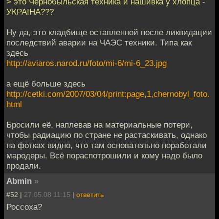
> это Чернобыльская техника и нашивка у хлопца -
УКРАIНА???
Ну да, это кладбище оставленной после ликвидации
последствий аварии на ЧАЭС техники. Типа как
здесь
http://aviaros.narod.ru/foto/mi-6/mi-6_23.jpg
а ещё больше здесь
http://cetki.com/2007/03/04/print:page,1,chernobyl_foto.
html
Бросили её, наплевав на материальные потери,
чтобы радиацию по стране не растаскивать, однако
на фотках видно, что там основательно поработали
мародеры. Всё пораспотрошили и кому надо было
продали.
Abmin
»
#52 |
27.05.08 11:15
|
ответить
Россоха?