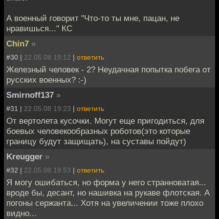
А военный говорит "Что-то ты мне, пацан, не
нравишься..." КС
Chin7
»
#30 |
22.05.08 19:12
|
ответить
Железный человек - 2? Неудачная попытка побега от
русских военных? :-)
Smirnoff137
»
#31 |
22.05.08 19:23
|
ответить
От вертолета кусочки. Могут еще пригодиться, для
боевых человекообразных роботов(это которые
границу будут защищать), на суставы пойдут)
Kreugger
»
#32 |
22.05.08 19:53
|
ответить
Я могу ошибаться, но форма у него странноватая...
вроде бы, десант, но нашивка на рукаве флотская. А
погоны сержанта... Хотя на увеличении тоже плохо
видно...