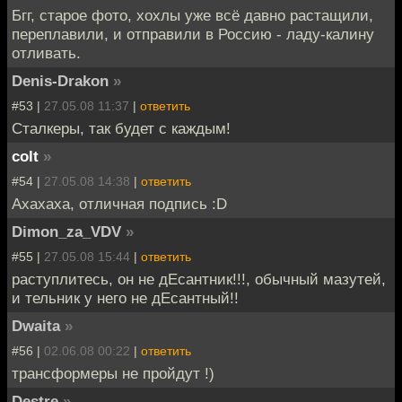
Бгг, старое фото, хохлы уже всё давно растащили,
переплавили, и отправили в Россию - ладу-калину
отливать.
Denis-Drakon
»
#53 |
27.05.08 11:37
|
ответить
Сталкеры, так будет с каждым!
colt
»
#54 |
27.05.08 14:38
|
ответить
Ахахаха, отличная подпись :D
Dimon_za_VDV
»
#55 |
27.05.08 15:44
|
ответить
раступлитесь, он не дЕсантник!!!, обычный мазутей,
и тельник у него не дЕсантный!!
Dwaita
»
#56 |
02.06.08 00:22
|
ответить
трансформеры не пройдут !)
Destre
»