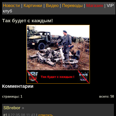
Новости
|
Картинки
|
Видео
|
Переводы
|
Магазин
|
VIP
клуб
Так будет с каждым!
Комментарии
cтраницы: 1
всего: 58
SBrebor
»
#1 |
22.05.08 11:43
|
ответить