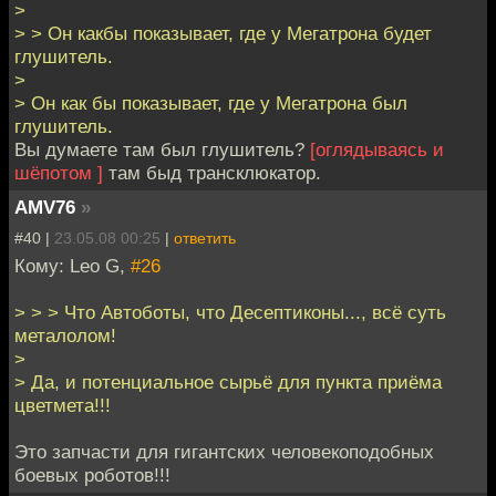
>
> > Он какбы показывает, где у Мегатрона будет
глушитель.
>
> Он как бы показывает, где у Мегатрона был
глушитель.
Вы думаете там был глушитель?
[оглядываясь и
шёпотом ]
там быд трансклюкатор.
AMV76
»
#40 |
23.05.08 00:25
|
ответить
Кому: Leo G,
#26
> > > Что Автоботы, что Десептиконы..., всё суть
металолом!
>
> Да, и потенциальное сырьё для пункта приёма
цветмета!!!
Это запчасти для гигантских человекоподобных
боевых роботов!!!