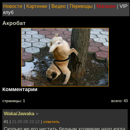
Новости
|
Картинки
|
Видео
|
Переводы
|
Магазин
|
VIP
клуб
Акробат
Комментарии
cтраницы: 1
всего: 43
Waka/Jawaka
»
#1 |
21.05.08 23:12
|
ответить
Сколько же его чистить бедным хозяевам надо когда