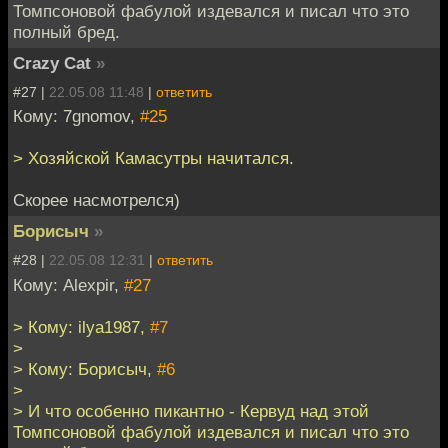
Томпсоновой фабулой издевался и писал что это
полный бред.
Crazy Cat
»
#27 |
22.05.08 11:48
|
ответить
Кому: 7gnomov,
#25
> Хозяйской Камасутры начитался.
Скорее насмотрелся)
Борисыч
»
#28 |
22.05.08 12:31
|
ответить
Кому: Alexpir,
#27
> Кому: ilya1987,
#7
>
> Кому: Борисыч,
#6
>
> И что особенно пикантно - Кервуд над этой
Томпсоновой фабулой издевался и писал что это