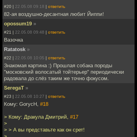
#20 |
22.05.08 09:18
|
ответить
82-ая воздушно-десантная любит Йиппи!
opossum19
»
#21 |
22.05.08 09:48
|
ответить
Вазочка
Ratatosk
»
#22 |
22.05.08 10:05
|
ответить
Знакомая картина :) Прошлая собака породы
"московский волосатый тойтерьер" периодически
радовала до слёз таким же точно фокусом.
SeregaT
»
#23 |
22.05.08 10:27
|
ответить
Кому: GorycH,
#18
> Кому: Дракула Дмитрий,
#17
>
> > А вы представьте как он срет!
>