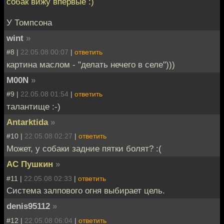
собак вижу впервые :)
У Томпсона
wint
»
#8 |
22.05.08 00:07
|
ответить
картина маслом - "делать нечего в селе")))
M00N
»
#9 |
22.05.08 01:54
|
ответить
талантище :-)
Antarktida
»
#10 |
22.05.08 02:27
|
ответить
Может, у собаки задние пятки болят? :(
АС Пушкин
»
#11 |
22.05.08 02:33
|
ответить
Система залпового огня выбирает цель.
denis95112
»
#12 |
22.05.08 06:04
|
ответить