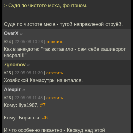
> Судя по чистоте меха, фонтаном.
Судя по чистоте меха - тугой направленой струёй.
OverX
»
#24 |
22.05.08 10:28
|
ответить
Как в анекдоте: "так вставило - сам себе зашиворот
насрал!!!"
7gnomov
»
#25 |
22.05.08 11:30
|
ответить
Хозяйской Камасутры начитался.
Alexpir
»
#26 |
22.05.08 11:48
|
ответить
Кому: ilya1987,
#7
Кому: Борисыч,
#6
И что особенно пикантно - Кервуд над этой