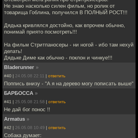
Не знаю насколько силен фильм, но ролик от
товарища Гоблина, получился В ПОЛНЫЙ РОСТ!!!
Дядька кривлялся достойно, как впрочем обычно,
понимай приято посмотреть!!!
На фильм Стритпаносеры - ни ногой - ибо там нехуй
делать!
Дядьке Диме как обычно - поклон и чинкуе!!!
Bladerunner
»
#40 |
24.05.08 22:11
|
ответить
Поппись внизу - "А я на дерево могу пописать выше"
БАРБОССА
»
#41 |
25.05.08 21:58
|
ответить
Не дай бог понос !!
Armatus
»
#42 |
26.05.08 10:49
|
ответить
Собака думает: