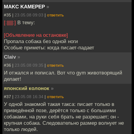
MAKC KAMEPEP
»
#35 |
23.05.08 09:03
|
ответить
[:|||||:]
В тему:
[Объявление на остановке]
Пропала собака без одной ноги
Особые приметы: когда писает-падает
Claiv
»
#36 |
23.05.08 09:35
|
ответить
И отжался и пописал. Вот что gym животворящий
делает!
японский колонок
»
#37 |
23.05.08 16:34
|
ответить
У одной знакомой такая такса: писает только в
приведённой позе, дерётся только с большими
собаками, на руки себя брать не разрешает; он -
крупная собака. Следовательно размер волнует не
только людей.