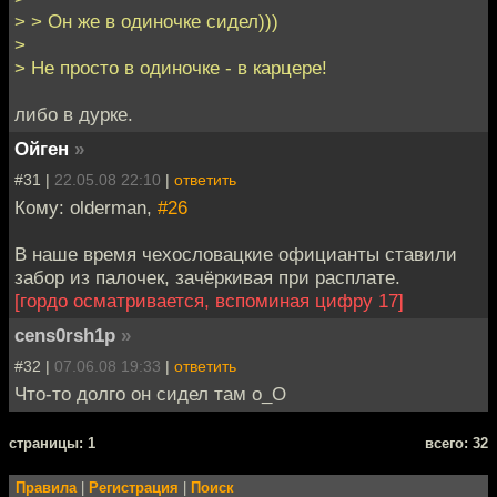
> > Он же в одиночке сидел)))
>
> Не просто в одиночке - в карцере!
либо в дурке.
Ойген
»
#31 |
22.05.08 22:10
|
ответить
Кому: olderman,
#26
В наше время чехословацкие официанты ставили
забор из палочек, зачёркивая при расплате.
[гордо осматривается, вспоминая цифру 17]
cens0rsh1p
»
#32 |
07.06.08 19:33
|
ответить
Что-то долго он сидел там о_О
cтраницы: 1
всего: 32
Правила
|
Регистрация
|
Поиск