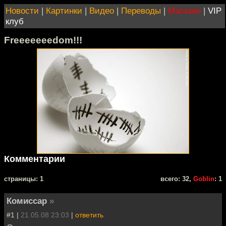
Новости
|
Картинки
|
Видео
|
Переводы
|
Магазин
|
VIP
клуб
Freeeeeeedom!!!
Комментарии
cтраницы: 1
всего: 32,
Goblin
: 1
Комиссар
»
#1 |
21.05.08 23:03
|
ответить