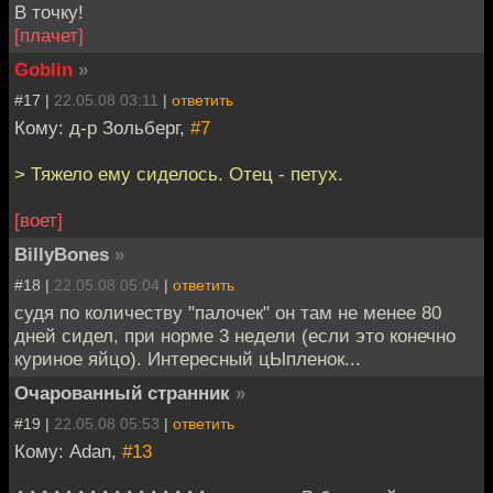
В точку!
[плачет]
Goblin
»
#17 |
22.05.08 03:11
|
ответить
Кому: д-р Зольберг,
#7
> Тяжело ему сиделось. Отец - петух.
[воет]
BillyBones
»
#18 |
22.05.08 05:04
|
ответить
судя по количеству "палочек" он там не менее 80
дней сидел, при норме 3 недели (если это конечно
куриное яйцо). Интересный цЫпленок...
Очарованный странник
»
#19 |
22.05.08 05:53
|
ответить
Кому: Adan,
#13