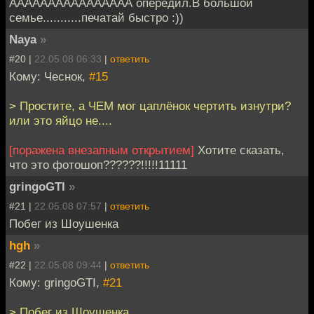
АААААААААААААААА опередил.В большой
семье...........печатай быстро :))
Naya
»
#20 |
22.05.08 06:33
|
ответить
Кому: Чеснок,
#15
> Простите, а ЧЕМ мог цаплёнок чертить изнутри?
или это яйцо не....
[поражена внезапным открытием]
Хотите сказать,
что это фотошоп??????!!!!!11111
gringoGTI
»
#21 |
22.05.08 07:57
|
ответить
Побег из Шоушенка
hgh
»
#22 |
22.05.08 09:44
|
ответить
Кому: gringoGTI,
#21
> Побег из Шоушенка