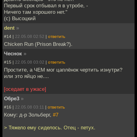
Первый срок отбывал я в утробе, -
Hичего там хорошего нет."
(с) Высоцкий
dent
»
#14 |
22.05.08 02:52
|
ответить
Chicken Run (Prison Break?).
Чеснок
»
#15 |
22.05.08 03:02
|
ответить
Простите, а ЧЕМ мог цаплёнок чертить изнутри?
или это яйцо не....
[оседает в ужасе]
O6pe3
»
#16 |
22.05.08 03:11
|
ответить
Кому: д-р Зольберг,
#7
> Тяжело ему сиделось. Отец - петух.