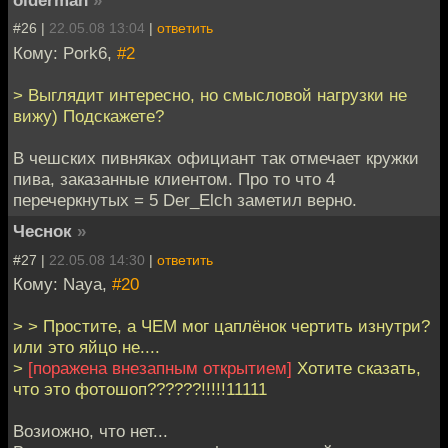
olderman
»
#26 |
22.05.08 13:04
|
ответить
Кому: Pork6,
#2
> Выглядит интересно, но смысловой нагрузки не
вижу) Подскажете?
В чешских пивняках официант так отмечает кружки
пива, заказанные клиентом. Про то что 4
перечеркнутых = 5 Der_Elch заметил верно.
Чеснок
»
#27 |
22.05.08 14:30
|
ответить
Кому: Naya,
#20
> > Простите, а ЧЕМ мог цаплёнок чертить изнутри?
или это яйцо не....
>
[поражена внезапным открытием]
Хотите сказать,
что это фотошоп??????!!!!!11111
Возиожно, что нет...