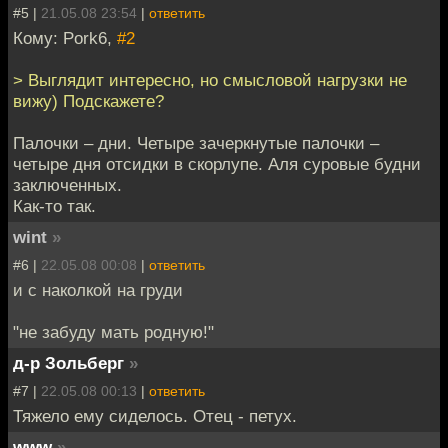
#5 |
21.05.08 23:54
|
ответить
Кому: Pork6,
#2
> Выглядит интересно, но смысловой нагрузки не
вижу) Подскажете?
Палочки – дни. Четыре зачеркнутые палочки –
четыре дня отсидки в скорлупе. Аля суровые будни
заключенных.
Как-то так.
wint
»
#6 |
22.05.08 00:08
|
ответить
и с наколкой на груди
"не забуду мать родную!"
д-р Зольберг
»
#7 |
22.05.08 00:13
|
ответить
Тяжело ему сиделось. Отец - петух.
www
»