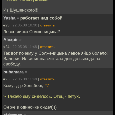
Из Шушенского!!!
Yasha
»
работает над собой
#23 |
22.05.08 10:30
|
ответить
Левое яичко Солженицына?
Alexpir
»
#24 |
22.05.08 11:48
|
ответить
Так вот почему у Солженицына левое яйцо болело!
Валерия Ильинишна считала дни до выхода на
свободу.
bubamara
»
#25 |
22.05.08 11:48
|
ответить
Кому: д-р Зольберг,
#7
> Тяжело ему сиделось. Отец - петух.
Он же в одиночке сидел)))