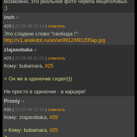
Возможно, это реальное фото черепа яйцеголовых.
;)
inch
»
#28 |
22.05.08 15:14
|
ответить
Это сладкое слово "свобода !":
http://v1.anekdot.ru/an/an9912/991205ap.jpg
zlajasobaka
»
#29 |
22.05.08 21:01
|
ответить
Кому: bubamara,
#25
> Он же в одиночке сидел)))
Не просто в одиночке - в карцере!
Proniy
»
#30 |
22.05.08 21:04
|
ответить
Кому: zlajasobaka,
#29
> Кому: bubamara,
#25
>