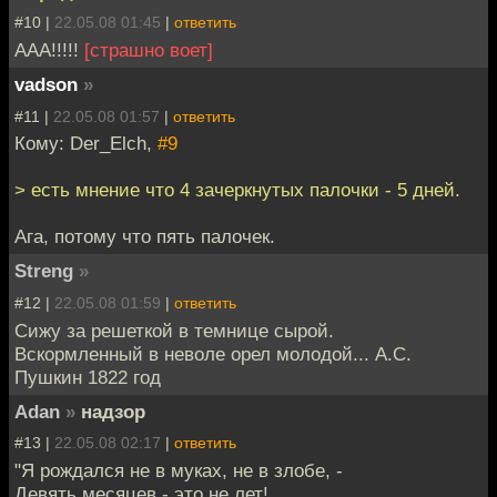
#10 |
22.05.08 01:45
|
ответить
ААА!!!!!
[страшно воет]
vadson
»
#11 |
22.05.08 01:57
|
ответить
Кому: Der_Elch,
#9
> есть мнение что 4 зачеркнутых палочки - 5 дней.
Ага, потому что пять палочек.
Streng
»
#12 |
22.05.08 01:59
|
ответить
Сижу за решеткой в темнице сырой.
Вскормленный в неволе орел молодой... А.С.
Пушкин 1822 год
Adan
»
надзор
#13 |
22.05.08 02:17
|
ответить
"Я рождался не в муках, не в злобе, -
Девять месяцев - это не лет!