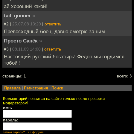
ай хороший какой!
tail_gunner
»
#2 |
25.07.08 13:20
|
ответить
Превосходный боец, давно смотрю за ним
Просто Санёк
»
#3 |
08.11.09 14:00
|
ответить
Настоящий русский богатырь! Фёдор мы гордимся
тобой !
cтраницы: 1
всего: 3
Правила
|
Регистрация
|
Поиск
Комментарий появится на сайте только после проверки
модератором!
имя:
пароль:
забыл пароль?
|
я с форума