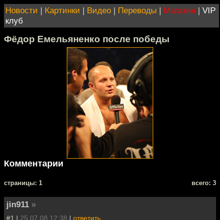
Новости
|
Картинки
|
Видео
|
Переводы
|
Магазин
|
VIP
клуб
Фёдор Емельяненко после победы
Комментарии
cтраницы: 1
всего: 3
jin911
»
#1 |
25.07.08 12:38
|
ответить