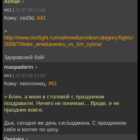
Alihan
»
#62 |
25.07.08 13:48
Кому: zed3d,
#43
>
http://www.mixfight.ru/multimedia/video/category/fights/
2008/7/fedor_emelianenko_vs_tim_sylvia/
Здоровский бой!
maxpaderin
»
#63 |
25.07.08 13:50
Кому: пехотинец,
#61
> Блин, а меня в столовой с праздником
поздравили. Ничего не понимаю... Вроде, и не
праздник вовсе.
Дык, сегодня же день сисЬадмина. С праздником
себя и коллег по цеху.
Deniska
»