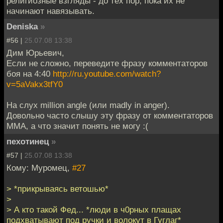
религиозные взгляды - до тех пор, пока их не
начинают навязывать.
Deniska
»
#56 |
25.07.08 13:38
Дим Юрьевич,
Если не сложно, переведите фразу комментаторов
боя на 4:40
http://ru.youtube.com/watch?
v=5aVakx3tfY0
На слух million angle (или madly in anger).
Довольно часто слышу эту фразу от комментаторов
MMA, а что значит понять не могу :(
пехотинец
»
#57 |
25.07.08 13:38
Кому: Муромец,
#27
> *прикрываясь ветошью*
>
> А кто такой Фед... *люди в ч0рных плащах
подхватывают под ручки и волокут в Гуглаг*