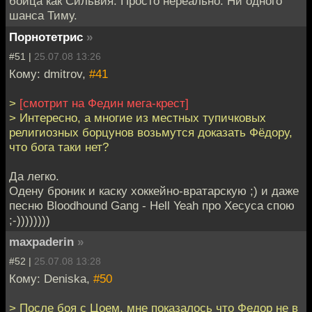
бойца как Сильвия. Просто нереально. Ни одного
шанса Тиму.
Порнотетрис
»
#51 |
25.07.08 13:26
Кому: dmitrov,
#41
>
[смотрит на Федин мега-крест]
> Интересно, а многие из местных тупичковых
религиозных борцунов возьмутся доказать Фёдору,
что бога таки нет?
Да легко.
Одену броник и каску хоккейно-вратарскую ;) и даже
песню Bloodhound Gang - Hell Yeah про Хесуса спою
;-))))))))
maxpaderin
»
#52 |
25.07.08 13:28
Кому: Deniska,
#50
> После боя с Цоем, мне показалось что Федор не в