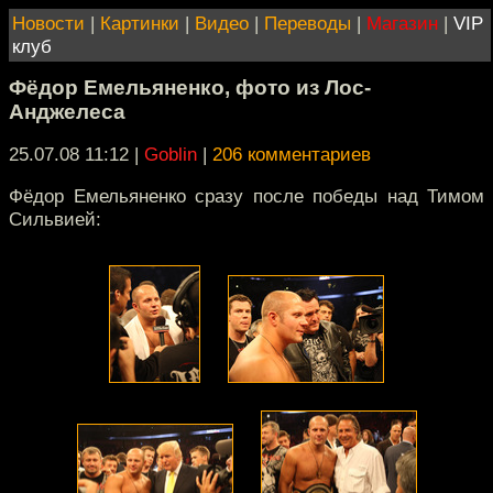
Новости
|
Картинки
|
Видео
|
Переводы
|
Магазин
|
VIP
клуб
Фёдор Емельяненко, фото из Лос-
Анджелеса
25.07.08 11:12
|
Goblin
|
206 комментариев
Фёдор Емельяненко сразу после победы над Тимом
Сильвией: