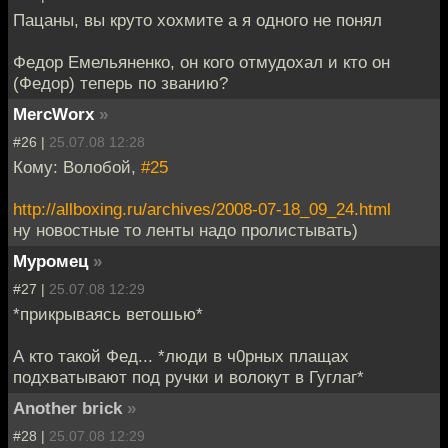
Пацаны, вы круто хохмите а я одного не понял
Федор Емельяненко, он кого отмудохал и кто он
(Федор) теперь по званию?
MercWorx
»
#26 |
25.07.08 12:28
Кому: Волобой,
#25
http://allboxing.ru/archives/2008-07-18_09_24.html
ну новостные то ленты надо пролистывать)
Муромец
»
#27 |
25.07.08 12:29
*прикрываясь ветошью*
А кто такой Фед... *люди в ч0рных плащах
подхватывают под ручки и волокут в Гуглаг*
Another brick
»
#28 |
25.07.08 12:29