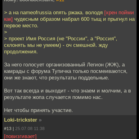
> а на nameofrussia опять ржака. володя
[хрен пойми
как]
чудесным образом набрал 600 тыщ и прыгнул на
первое место.
>
> проект Имя Россия (не "России", а "Россия",
склонять мы не умеем) - оч смешной. жду
продолжения.
За него голосует организованный Легион (ЖЖ), а
камрады с форума Тупичка только посмеиваются,
они же знают, что результаты поддельные.
Вот так всегда и выходит - что знаем и молчим, а в
результате жопа случается помимо нас.
Нет чтобы принять участие.
Loki-trickster
»
#13 |
25.07.08 11:38
[повизгивает]