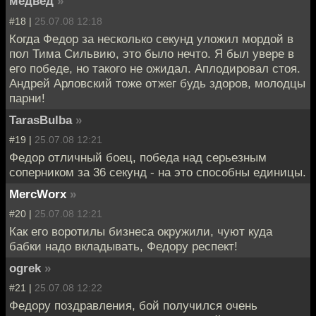
медвед
»
#18 |
25.07.08 12:18
Когда Федор за несколько секунд уложил мордой в
пол Тима Сильвию, это было нечто. Я был увере в
его победе, но такого не ожидал. Аплодировал стоя.
Андрей Арловский тоже отжег будь здоров, молодцы
парни!
TarasBulba
»
#19 |
25.07.08 12:21
Федор отличный боец, победа над серьезным
соперником за 36 секунд - на это способны единицы.
MercWorx
»
#20 |
25.07.08 12:21
Как его воротилы бизнеса окружили, чуют куда
бабки надо вкладывать, Федору респект!
ogrek
»
#21 |
25.07.08 12:22
Федору поздравления, бой получился очень