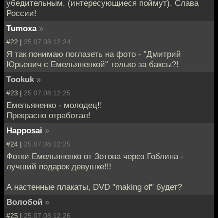
убедительным, (интересующиеся поймут). Слава
России!
Tumoxa
»
#22 |
25.07.08 12:24
Я так понимаю поглазеть на фото - "Дмитрий
Юрьевич с Емельяненкой" только за баксы?!
Tookuk
»
#23 |
25.07.08 12:25
Емельяненко - молодец!!
Прекрасно отработал!
Happosai
»
#24 |
25.07.08 12:25
Фотки Емельяненко от Зотова через Гоблина -
лучший подарок девушке!!!
А настенные плакаты, DVD "making of" будет?
Волобой
»
#25 |
25.07.08 12:26