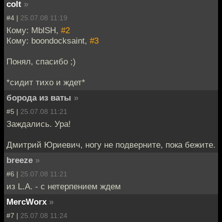
colt
»
#4 |
25.07.08 11:19
Кому: MblSH,
#2
Кому: boondocksaint,
#3
Понял, спасибо ;)
*сидит тихо и ждет*
борода из ваты
»
#5 |
25.07.08 11:21
Заждались. Ура!
Дмитрий Юриевич, ногу не подверните, пока бежите.
breeze
»
#6 |
25.07.08 11:21
из L.A. - с нетерпением ждем
MercWorx
»
#7 |
25.07.08 11:24