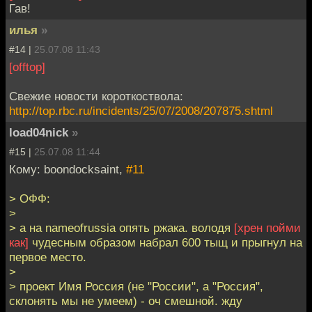
Гав!
илья
»
#14 |
25.07.08 11:43
[offtop]
Свежие новости короткоствола:
http://top.rbc.ru/incidents/25/07/2008/207875.shtml
load04nick
»
#15 |
25.07.08 11:44
Кому: boondocksaint,
#11
> ОФФ:
>
> а на nameofrussia опять ржака. володя
[хрен пойми
как]
чудесным образом набрал 600 тыщ и прыгнул на
первое место.
>
> проект Имя Россия (не "России", а "Россия",
склонять мы не умеем) - оч смешной. жду