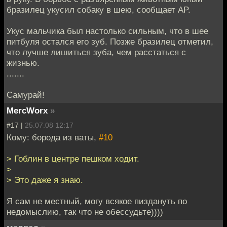
бразилец укусил собаку в шею, сообщает AP.
Укус мальчика был настолько сильным, что в шее
питбуля остался его зуб. Позже бразилец отметил,
что лучше лишиться зуба, чем расстаться с
жизнью.
.......
Самурай!
MercWorx
»
#17 |
25.07.08 12:17
Кому: борода из ваты,
#10
> Гоблин в центре пешком ходит.
>
> Это даже я знаю.
Я сам не местный, могу всякое пиздануть по
недомыслию, так что не обессудьте))))