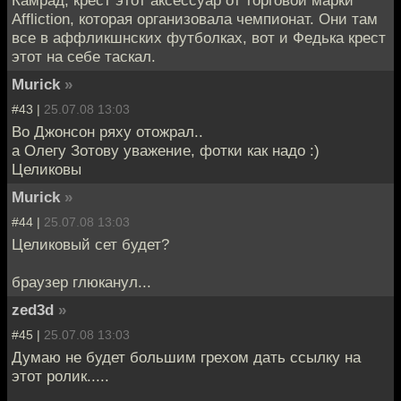
Камрад, крест этот аксессуар от торговой марки
Affliction, которая организовала чемпионат. Они там
все в аффликшнских футболках, вот и Федька крест
этот на себе таскал.
Murick
»
#43 |
25.07.08 13:03
Во Джонсон ряху отожрал..
а Олегу Зотову уважение, фотки как надо :)
Целиковы
Murick
»
#44 |
25.07.08 13:03
Целиковый сет будет?
браузер глюканул...
zed3d
»
#45 |
25.07.08 13:03
Думаю не будет большим грехом дать ссылку на
этот ролик.....