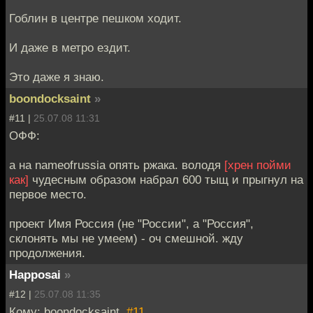
Гоблин в центре пешком ходит.
И даже в метро ездит.
Это даже я знаю.
boondocksaint
»
#11 |
25.07.08 11:31
ОФФ:
а на nameofrussia опять ржака. володя
[хрен пойми
как]
чудесным образом набрал 600 тыщ и прыгнул на
первое место.
проект Имя Россия (не "России", а "Россия",
склонять мы не умеем) - оч смешной. жду
продолжения.
Happosai
»
#12 |
25.07.08 11:35
Кому: boondocksaint,
#11