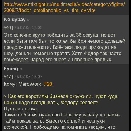
http://www.mixfight.ru/multimedia/video/category/fights/
2008/7/fedor_emelianenko_vs_tim_sylvia/
Koldybay
»
#46 |
25.07.08 13:03
Это конечно круто победить за 36 секунд, но вот
если бы я там был то хотел бы боя немого дольшей
продолжительности. Всё-таки люди приходят на
шоу, деньги немалые тратят. Хотя Федор так часто
побеждает, народ его знает и наверное привык.
Купец
»
#47 |
25.07.08 13:07
Кому: MercWorx,
#20
> Как его воротилы бизнеса окружили, чуют куда
бабки надо вкладывать, Федору респект!
Пустая строка.
Такие события нужно по Первому каналу в прайм-
тайм показывать. Вместо соплей и чернухи
всяческой. Необходимо напоминать людям, что