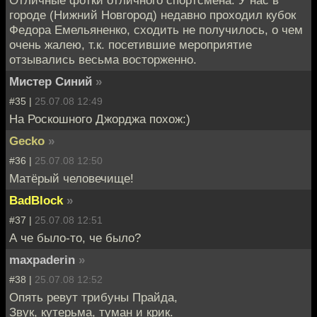
городе (Нижний Новгород) недавно проходил кубок
Федора Емельяненко, сходить не получилось, о чем
очень жалею, т.к. посетившие мероприятие
отзывались весьма восторженно.
Мистер Синий
»
#35 |
25.07.08 12:49
Нa Роскошного Джорджа похож:)
Gecko
»
#36 |
25.07.08 12:50
Матёрый человечище!
BadBlock
»
#37 |
25.07.08 12:51
А че было-то, че было?
maxpaderin
»
#38 |
25.07.08 12:52
Опять ревут трибуны Прайда,
Звук, кутерьма, туман и крик.