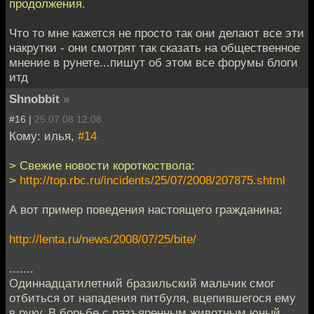
продолжения.
Что то мне кажется не просто так они делают все эти
накрутки - они смотрят так сказать на общественное
мнение в рунете...пишут об этом все форумы блоги
итд
Shnobbit
»
#16 |
25.07.08 12:08
Кому: илья,
#14
> Свежие новости короткоствола:
>
http://top.rbc.ru/incidents/25/07/2008/207875.shtml
А вот пример поведения настоящего гражданина:
http://lenta.ru/news/2008/07/25/bite/
.......
Одиннадцатилетний бразильский мальчик смог
отбиться от нападения питбуля, вцепившегося ему
в руку. В борьбе с разъяренным животным юный