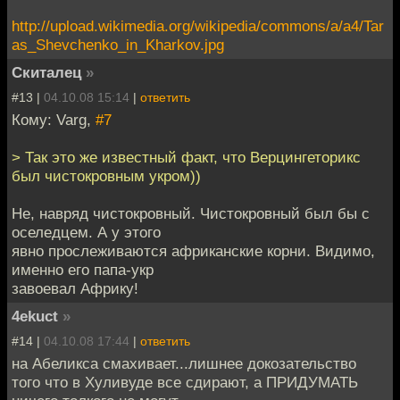
http://upload.wikimedia.org/wikipedia/commons/a/a4/Tar
as_Shevchenko_in_Kharkov.jpg
Скиталец
»
#13 |
04.10.08 15:14
|
ответить
Кому: Varg,
#7
> Так это же известный факт, что Верцингеторикс
был чистокровным укром))
Не, навряд чистокровный. Чистокровный был бы с
оселедцем. А у этого
явно прослеживаются африканские корни. Видимо,
именно его папа-укр
завоевал Африку!
4ekuct
»
#14 |
04.10.08 17:44
|
ответить
на Абеликса смахивает...лишнее докозательство
того что в Хуливуде все сдирают, а ПРИДУМАТЬ