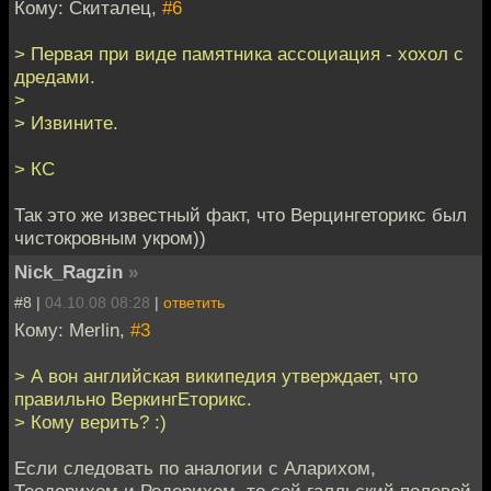
Кому: Скиталец,
#6
> Первая при виде памятника ассоциация - хохол с
дредами.
>
> Извините.
> КС
Так это же известный факт, что Верцингеторикс был
чистокровным укром))
Nick_Ragzin
»
#8 |
04.10.08 08:28
|
ответить
Кому: Merlin,
#3
> А вон английская википедия утверждает, что
правильно ВеркингЕторикс.
> Кому верить? :)
Если следовать по аналогии с Аларихом,