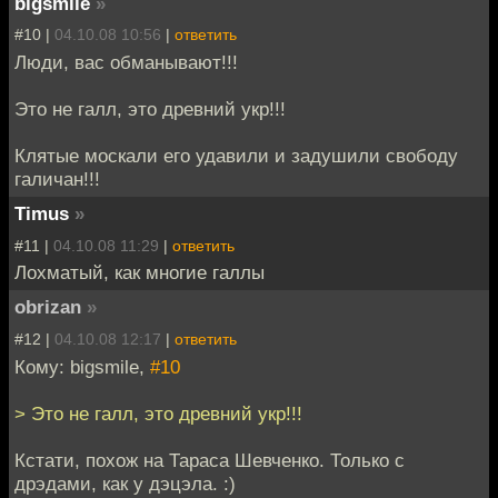
bigsmile
»
#10 |
04.10.08 10:56
|
ответить
Люди, вас обманывают!!!
Это не галл, это древний укр!!!
Клятые москали его удавили и задушили свободу
галичан!!!
Timus
»
#11 |
04.10.08 11:29
|
ответить
Лохматый, как многие галлы
obrizan
»
#12 |
04.10.08 12:17
|
ответить
Кому: bigsmile,
#10
> Это не галл, это древний укр!!!
Кстати, похож на Тараса Шевченко. Только с
дрэдами, как у дэцэла. :)