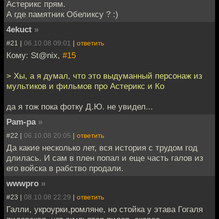
Астерикс прям.
А где памятник Обеликсу ? :)
4ekuct
»
#21 |
06.10.08 09:01
|
ответить
Кому: St@nix,
#15
> Хы, а я думал, что это выдуманный персонаж из
мультиков и фильмов про Астерикс и Ко
да я тож пока фотку Д.Ю. не увидел...
Pam-pa
»
#22 |
06.10.08 20:05
|
ответить
Да какие несколько лет, вся история с трудом год
длилась. И сам в плен попал и еще часть галов из
его войска в рабство продали.
wwwpro
»
#23 |
08.10.08 22:29
|
ответить
Галли, укроурки,ромляне, но стойка у этава Гогаля