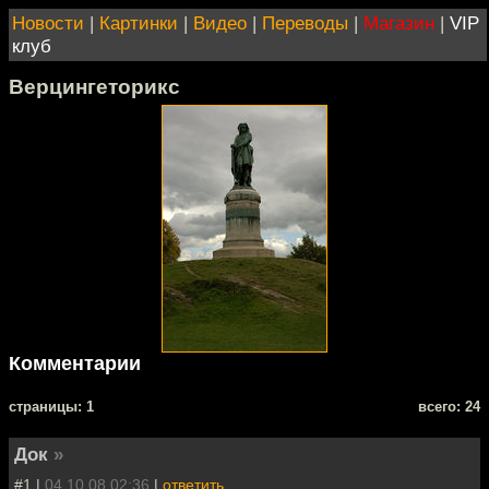
Новости
|
Картинки
|
Видео
|
Переводы
|
Магазин
|
VIP
клуб
Верцингеторикс
Комментарии
cтраницы: 1
всего: 24
Док
»
#1 |
04.10.08 02:36
|
ответить