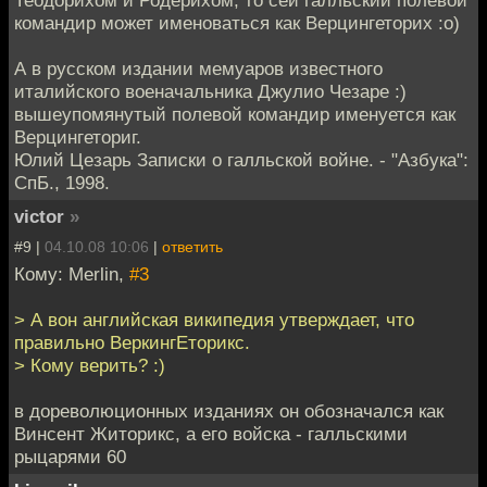
Теодорихом и Родерихом, то сей галльский полевой
командир может именоваться как Верцингеторих :о)
А в русском издании мемуаров известного
италийского военачальника Джулио Чезаре :)
вышеупомянутый полевой командир именуется как
Верцингеториг.
Юлий Цезарь Записки о галльской войне. - "Азбука":
СпБ., 1998.
victor
»
#9 |
04.10.08 10:06
|
ответить
Кому: Merlin,
#3
> А вон английская википедия утверждает, что
правильно ВеркингЕторикс.
> Кому верить? :)
в дореволюционных изданиях он обозначался как
Винсент Житорикс, а его войска - галльскими
рыцарями 60