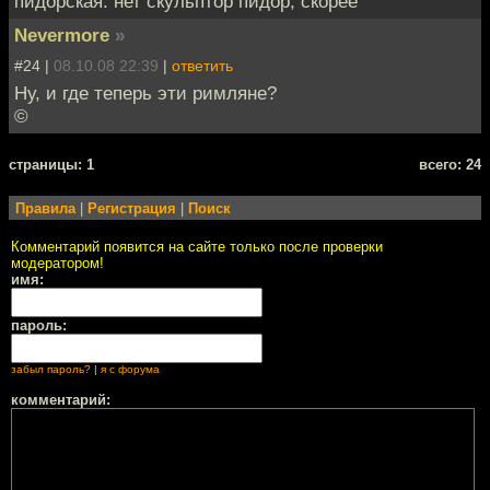
пидорская. нет скульптор пидор, скорее
Nevermore
»
#24 |
08.10.08 22:39
|
ответить
Ну, и где теперь эти римляне?
©
cтраницы: 1
всего: 24
Правила
|
Регистрация
|
Поиск
Комментарий появится на сайте только после проверки
модератором!
имя:
пароль:
забыл пароль?
|
я с форума
комментарий: