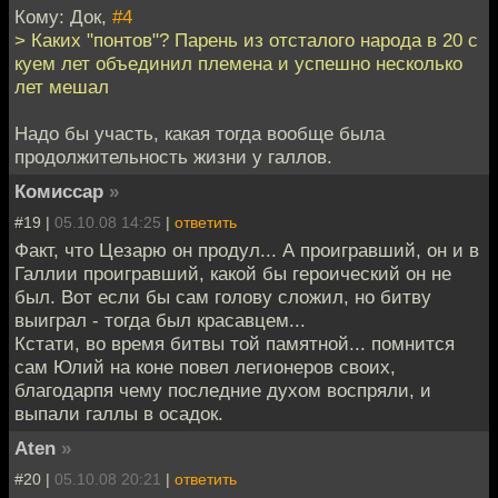
Кому: Док,
#4
> Каких "понтов"? Парень из отсталого народа в 20 с
куем лет объединил племена и успешно несколько
лет мешал
Надо бы участь, какая тогда вообще была
продолжительность жизни у галлов.
Комиссар
»
#19 |
05.10.08 14:25
|
ответить
Факт, что Цезарю он продул... А проигравший, он и в
Галлии проигравший, какой бы героический он не
был. Вот если бы сам голову сложил, но битву
выиграл - тогда был красавцем...
Кстати, во время битвы той памятной... помнится
сам Юлий на коне повел легионеров своих,
благодарпя чему последние духом воспряли, и
выпали галлы в осадок.
Aten
»
#20 |
05.10.08 20:21
|
ответить