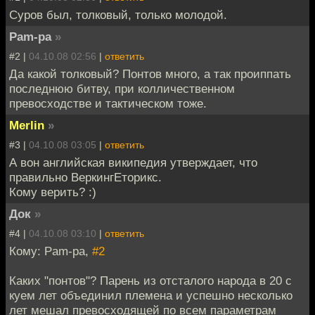
Суров был, толковый, только молодой.
Pam-pa
»
#2 |
04.10.08 02:56
|
ответить
Да какой толковый? Понтов много, а так проиппать
последнюю битву, при колличественном
превосходстве и тактическом тоже.
Merlin
»
#3 |
04.10.08 03:05
|
ответить
А вон английская википедия утверждает, что
правильно ВеркингЕторикс.
Кому верить? :)
Док
»
#4 |
04.10.08 03:10
|
ответить
Кому: Pam-pa,
#2
Каких "понтов"? Парень из отсталого народа в 20 с
куем лет объединил племена и успешно несколько
лет мешал превосходящей по всем параметрам