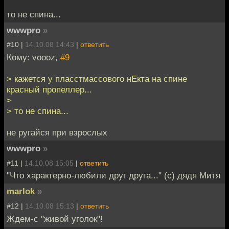
то не спина...
wwwpro
»
#10 |
14.10.08 14:43
|
ответить
Кому: voooz,
#9
> кажется у пласстмассового нЕкта на спине
красный пропеллер...
>
> то не спина...
не ругайся при взрослых
wwwpro
»
#11 |
14.10.08 15:05
|
ответить
"Что характерно-любили друг друга..." (с) дядя Митя
marlok
»
#12 |
14.10.08 15:13
|
ответить
Ждем-с "живой уголок"!