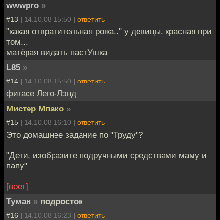
wwwpro
»
#13 |
14.10.08 15:50
|
ответить
"какая отвратительная рожа.." у девицы, красная при
том...
матёрая видать пастУшка
L85
»
#14 |
14.10.08 15:50
|
ответить
фигасе Лего-Лэнд
Мистер Мпако
»
#15 |
14.10.08 16:10
|
ответить
Это домашнее задание по "Труду"?
"Дети, изобразите подручными средствами маму и
папу"
[воет]
Туман
»
подросток
#16 |
14.10.08 16:23
|
ответить