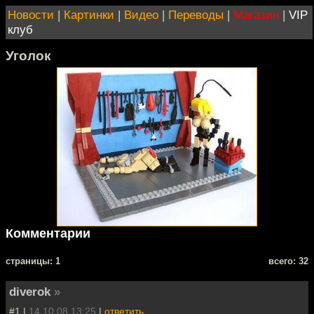
Новости
|
Картинки
|
Видео
|
Переводы
|
Магазин
|
VIP
клуб
Уголок
Комментарии
cтраницы: 1
всего: 32
diverok
»
#1 |
14.10.08 13:25
|
ответить