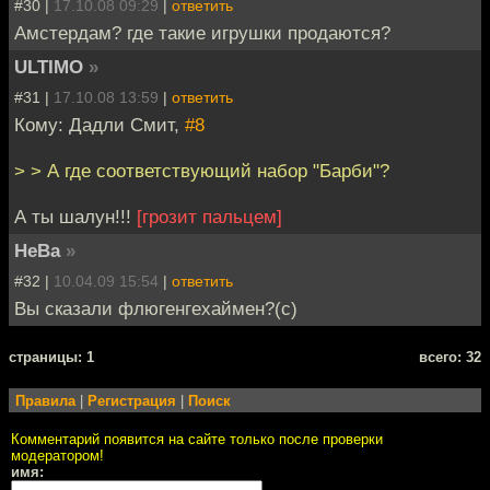
#30 |
17.10.08 09:29
|
ответить
Амстердам? где такие игрушки продаются?
ULTIMO
»
#31 |
17.10.08 13:59
|
ответить
Кому: Дадли Смит,
#8
> > А где соответствующий набор "Барби"?
А ты шалун!!!
[грозит пальцем]
HeBa
»
#32 |
10.04.09 15:54
|
ответить
Вы сказали флюгенгехаймен?(c)
cтраницы: 1
всего: 32
Правила
|
Регистрация
|
Поиск
Комментарий появится на сайте только после проверки
модератором!
имя: