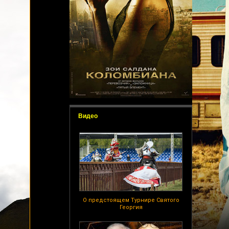
Видео
О предстоящем Турнире Святого
Георгия