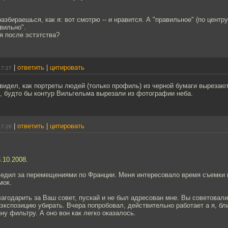
азбираешься, как я: вот смотрю -- и нравится. А "правильное" (по центру)
авильно".
 после эстэтства?
|
ответить
|
цитировать
17:27
видел, как портреты людей (только профиль) из черной бумаги вырезают
я, будто бы контур Вильгельма вырезали из фотографии неба.
|
ответить
|
цитировать
17:28
.10.2008.
следил за перемещениями по Франции. Меня интересовало время съемки 
мок.
лагодарить за Ваш совет, пускай и не был адресован мне. Вы советовали
экспозицию убирать. Вчера попробовал, действительно работает а я, бли
ну фильтру. А оно вон как легко оказалось.