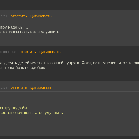
|
ответить
|
цитировать
16:51
тру надо бы ...
фотошопом попытатся улучшить.
|
ответить
|
цитировать
0.08 16:53
 десять детей имел от законной супруги. Хотя, есть мнение, что это он
н то их брак не одобрил.
|
ответить
|
цитировать
16:54
ентру надо бы ...
о фотошопом попытатся улучшить.