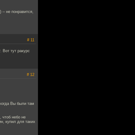
 -- не понравится,
# 11
. Вот тут ракурс
# 12
когда Вы были там
, чтоб небо не
н, купил для таких