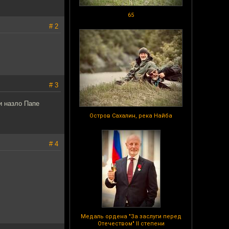
65
# 2
# 3
и назло Папе
Остров Сахалин, река Найба
# 4
Медаль ордена "За заслуги перед
Отечеством" II степени