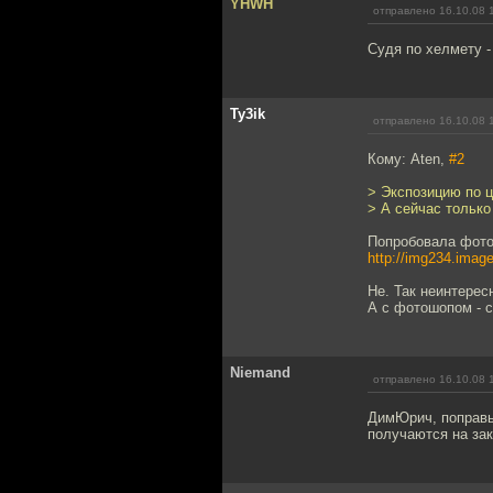
YHWH
отправлено 16.10.08 
Судя по хелмету -
Ty3ik
отправлено 16.10.08 
Кому: Aten,
#2
> Экспозицию по ц
> А сейчас тольк
Попробовала фот
http://img234.imag
Не. Так неинтерес
А с фотошопом - с
Niemand
отправлено 16.10.08 
ДимЮрич, поправь
получаются на зак