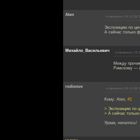
Aten
отправлено 16.10.08 
Экспозицию по цен
А сейчас только 
Михайло_Васильевич
отправлено 16.1
Между прочим,
Римскому — о
rodionov
отправлено 16.10.08 
Кому: Aten,
#2
> Экспозицию по ц
> А сейчас тольк
Урааа, началось!