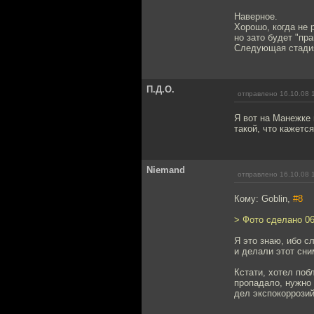
Наверное.
Хорошо, когда не р
но зато будет "пр
Следующая стадия
П.Д.О.
отправлено 16.10.08 
Я вот на Манежке 
такой, что кажетс
Niemand
отправлено 16.10.08 
Кому: Goblin,
#8
> Фото сделано 06
Я это знаю, ибо 
и делали этот сни
Кстати, хотел поб
пропадало, нужно 
дел экспокоррозий