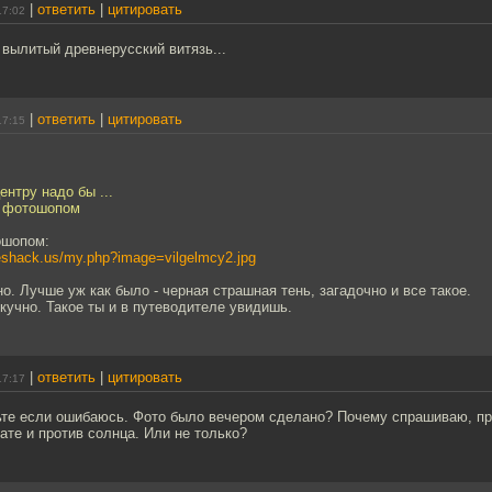
|
ответить
|
цитировать
17:02
 вылитый древнерусский витязь...
|
ответить
|
цитировать
17:15
ентру надо бы ...
о фотошопом
ошопом:
eshack.us/my.php?image=vilgelmcy2.jpg
но. Лучше уж как было - черная страшная тень, загадочно и все такое.
кучно. Такое ты и в путеводителе увидишь.
|
ответить
|
цитировать
17:17
те если ошибаюсь. Фото было вечером сделано? Почему спрашиваю, пр
ате и против солнца. Или не только?