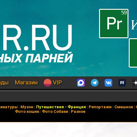
оды
Магазин
VIP
рикатуры
|
Музон
|
Путешествия
-
Франция
|
Репортажи
|
Смешное
|
Фото кошек
|
Фото Собаки
|
Разное