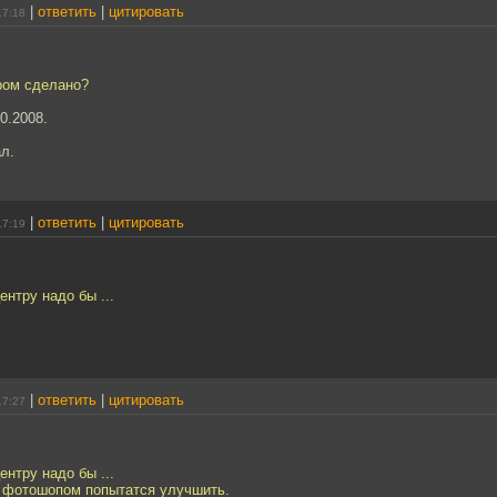
|
ответить
|
цитировать
17:18
ром сделано?
0.2008.
л.
|
ответить
|
цитировать
17:19
ентру надо бы ...
|
ответить
|
цитировать
17:27
ентру надо бы ...
о фотошопом попытатся улучшить.