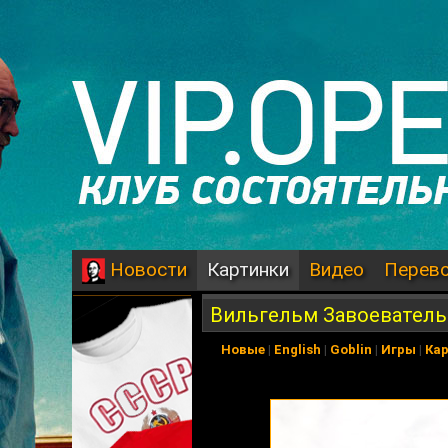
Картинки
Видео
Перев
Новости
Вильгельм Завоеватель
Новые
|
English
|
Goblin
|
Игры
|
Ка