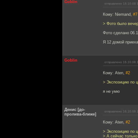
Goblin
отправлено 16.10.08 
Кому: Niemand,
#7
> Фото было вече
Фото сделано 06.1
Я 12 домой приеха
Goblin
отправлено 16.10.08 
Кому: Aten,
#2
> Экспозицию по ц
я не умю
Денис [до-
отправлено 16.10.08 
пролива-ближе]
Кому: Aten,
#2
> Экспозицию по ц
> А сейчас тольк