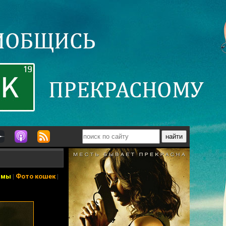
ьмы
|
Фото кошек
|