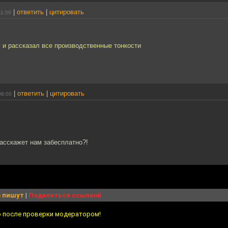
|
ответить
|
цитировать
11:59
ам и рассказал все производственные тонкости
|
ответить
|
цитировать
08:00
асскажет нам забесплатно?!
 пишут
|
Поделиться ссылкой
о после проверки модератором!