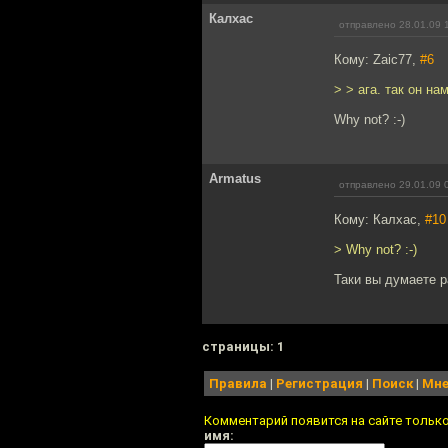
Калхас
отправлено 28.01.09 
Кому: Zaic77,
#6
> > ага. так он н
Why not? :-)
Armatus
отправлено 29.01.09 
Кому: Калхас,
#10
> Why not? :-)
Таки вы думаете р
cтраницы: 1
Правила
|
Регистрация
|
Поиск
|
Мне
Комментарий появится на сайте тольк
имя: