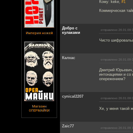
Кому: keke,
#1
Коммерческая тайн
Добро с
отправлено 26.01.09 
кулаками
Империя ножей
Чисто шифроваль
Калхас
отправлено 26.01.09 
Дмитрий Юрьевич, 
интонациями и со 
опережением?
cynical2207
отправлено 26.01.09 
Магазин
Хе, у меня такой 
ОПЕРМАЙКИ
Zaic77
отправлено 26.01.09 