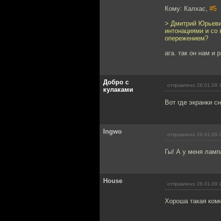
Кому: Калхас,
#5
> Дмитрий Юрьевич
интонациями и со 
опережением?
ага. так он нам и
Добро с
отправлено 26.01.09 
кулаками
Вот где экранки с
Ingwo
отправлено 26.01.09 
Гы! А у меня лампа
House
отправлено 26.01.09 
Хороша такая комн