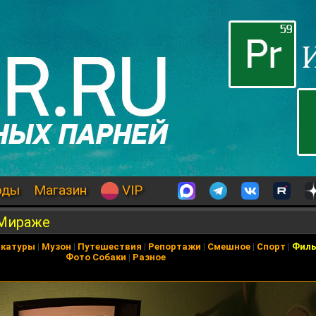
оды
Магазин
VIP
 Мираже
икатуры
|
Музон
|
Путешествия
|
Репортажи
|
Смешное
|
Спорт
|
Фил
Фото Собаки
|
Разное