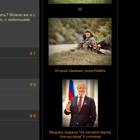
65
рить? Можно же и с
мо, с небольшим
# 7
Остров Сахалин, река Найба
# 8
# 9
Медаль ордена "За заслуги перед
Отечеством" II степени