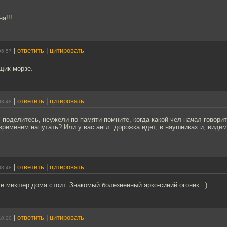
а!!!
|
ответить
|
цитировать
06:57
щик морзе.
|
ответить
|
цитировать
08:48
поделитесь, неужели по памяти помните, когда какой чел начал говори
временем напутать? Или у вас англ. дорожка идет, в наушниках и, види
|
ответить
|
цитировать
08:48
же микшер дома стоит. Знакомый болезненный ярко-синий огонёк. :)
|
ответить
|
цитировать
10:20