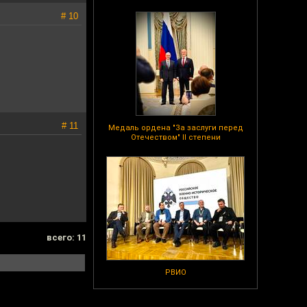
# 10
# 11
Медаль ордена "За заслуги перед
Отечеством" II степени
всего: 11
РВИО