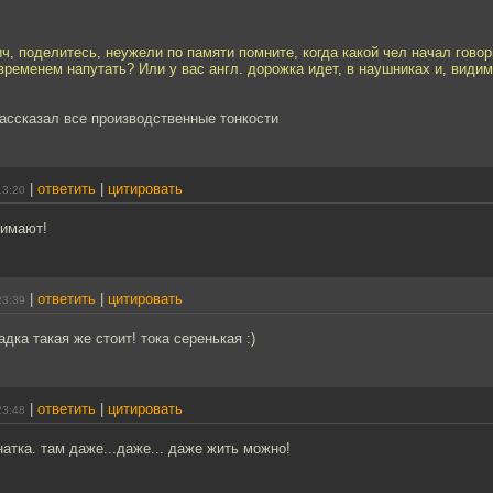
, поделитесь, неужели по памяти помните, когда какой чел начал гово
временем напутать? Или у вас англ. дорожка идет, в наушниках и, види
 рассказал все производственные тонкости
|
ответить
|
цитировать
13:20
нимают!
|
ответить
|
цитировать
23:39
дка такая же стоит! тока серенькая :)
|
ответить
|
цитировать
23:48
атка. там даже...даже... даже жить можно!