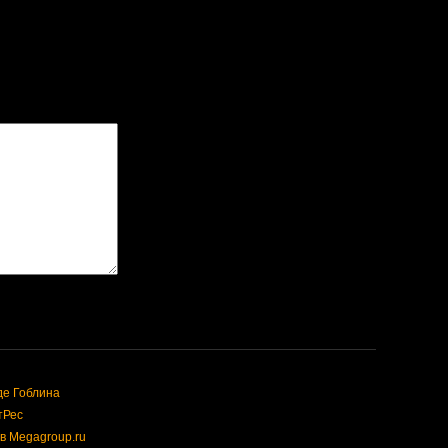
де Гоблина
тРес
в Megagroup.ru