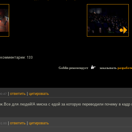
, комментарии: 133
Goblin рекомендует
заказывать
разработ
|
ответить
|
цитировать
00:47
к.Все для людей!А миска с едой за которую переводили почему в кадр 
|
ответить
|
цитировать
01:00