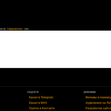
екста.
Оверквотинг
- зло.
соцсети
реклама
Канал в Telegram
Фильмы в перево
Канал в MAX
Аудиокниги на Ли
Группа в Контакте
Разработка сайто