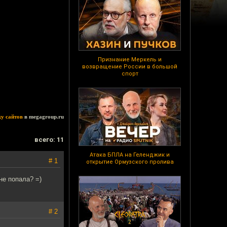
Признание Меркель и
возвращение России в большой
спорт
ку сайтов
в megagroup.ru
всего: 11
Атака БПЛА на Геленджик и
# 1
открытие Ормузского пролива
не попала? =)
# 2