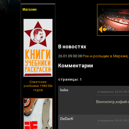
Магазин
В новостях
26.01.09 00:38
Рок-н-рольщик в Мираже
Комментарии
cтраницы: 1
Советские
учебники 1940-50х
keke
годов
отправлено 26.01.09 
Вентилятр,кофий-о
DeDarK
отправлено 26.01.09 