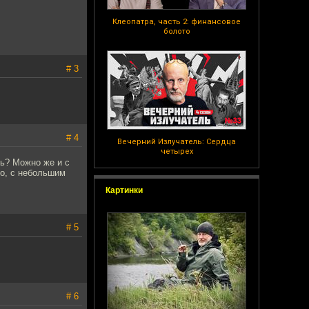
Клеопатра, часть 2: финансовое
болото
# 3
# 4
Вечерний Излучатель: Сердца
четырех
ть? Можно же и с
мо, с небольшим
Картинки
# 5
# 6