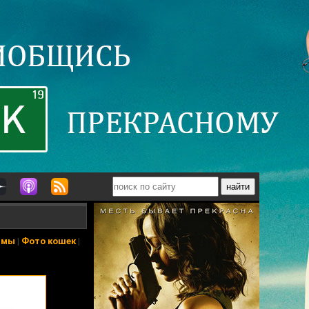
ьмы
|
Фото кошек
|