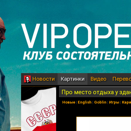
Картинки
Видео
Перев
Новости
Про место отдыха у зда
Новые
|
English
|
Goblin
|
Игры
|
Кар