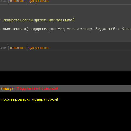
|
ответить
|
цитировать
17:44
т - подфотошопили яркость или так было?
ельно малость) подправил, да. Но у меня и сканер - бюджетней не быва
|
ответить
|
цитировать
14:05
 пишут
|
Поделиться ссылкой
о после проверки модератором!