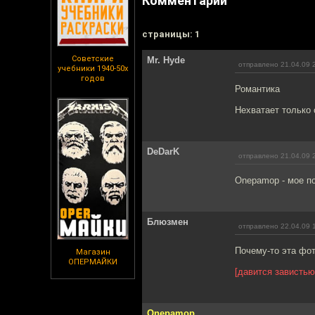
Комментарии
cтраницы: 1
Советские
Mr. Hyde
отправлено 21.04.09 
учебники 1940-50х
годов
Романтика
Нехватает только
DeDarK
отправлено 21.04.09 
Onepamop - мое по
Блюзмен
отправлено 22.04.09 
Почему-то эта фо
Магазин
ОПЕРМАЙКИ
[давится завистью
Onepamop