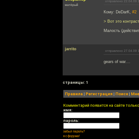
отправлено 22.04.09 
матёрый
Кому: DeDarK,
#2
> Вот это контрас
Малость (действит
jarrito
отправлено 27.04.09 
gears of war....
cтраницы: 1
Правила
|
Регистрация
|
Поиск
|
Мне
Комментарий появится на сайте тольк
имя:
пароль:
забыл пароль?
я с форума!