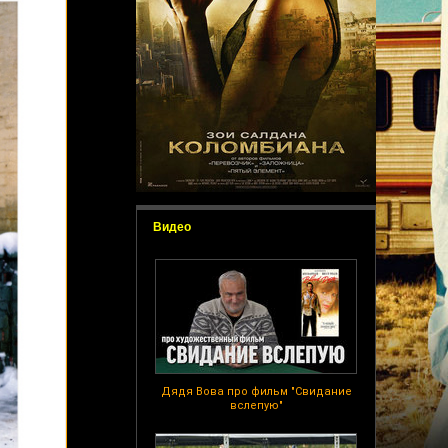
Видео
Дядя Вова про фильм "Свидание
вслепую"