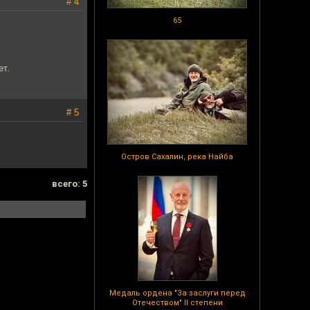
# 4
65
ет.
# 5
Остров Сахалин, река Найба
всего: 5
Медаль ордена "За заслуги перед
Отечеством" II степени