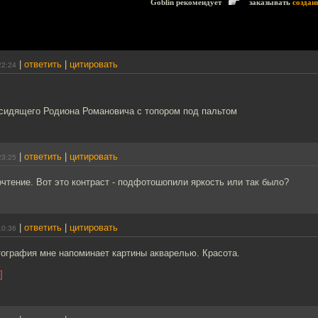
Goblin рекомендует
заказывать
создан
|
ответить
|
цитировать
22:24
 сидящего Родиона Романовича с топором под пальтом
|
ответить
|
цитировать
23:25
чтение. Вот это контраст - подфотошопили яркость или так было?
|
ответить
|
цитировать
10:36
тография мне напоминает картины акварелью. Красота.
]