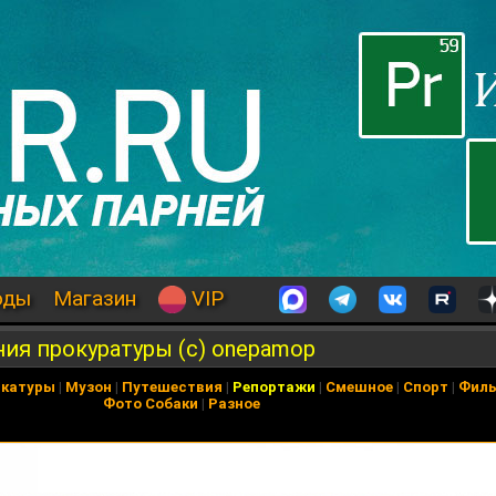
оды
Магазин
VIP
ния прокуратуры (с) onepamop
икатуры
|
Музон
|
Путешествия
|
Репортажи
|
Смешное
|
Спорт
|
Фил
Фото Собаки
|
Разное