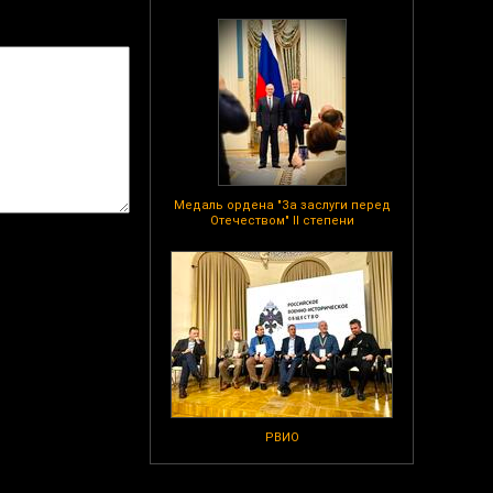
Медаль ордена "За заслуги перед
Отечеством" II степени
РВИО