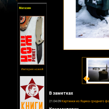
Магазин
Империя ножей
В заметках
21.04.09
Картинки из Ящика среднего ф