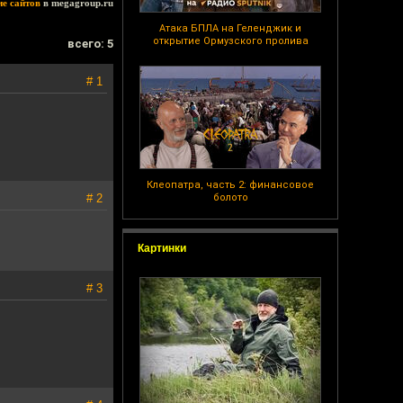
ие сайтов
в megagroup.ru
Атака БПЛА на Геленджик и
открытие Ормузского пролива
всего: 5
# 1
Клеопатра, часть 2: финансовое
# 2
болото
Картинки
# 3