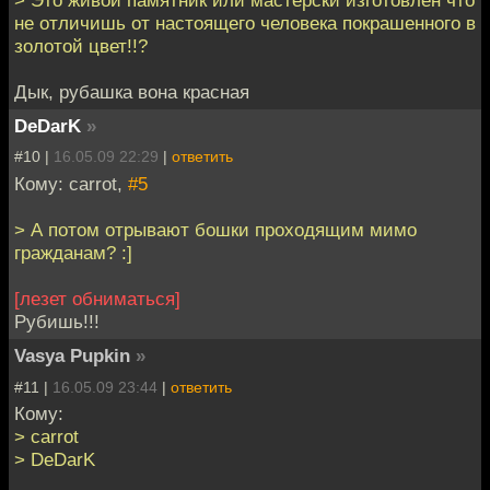
> Это живой памятник или мастерски изготовлен что
не отличишь от настоящего человека покрашенного в
золотой цвет!!?
Дык, рубашка вона красная
DeDarK
»
#10 |
16.05.09 22:29
|
ответить
Кому: carrot,
#5
> А потом отрывают бошки проходящим мимо
гражданам? :]
[лезет обниматься]
Рубишь!!!
Vasya Pupkin
»
#11 |
16.05.09 23:44
|
ответить
Кому:
> carrot
> DeDarK