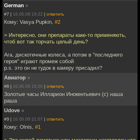
German
»
#7 |
16.05.09 19:22
|
ответить
Кому: Vasya Pupkin,
#2
> Интересно, они препараты каке-то применяють,
чтоб вот так торчать целый день?
Ага, дискотечные колеса, а потом в "последнего
героя" играют промеж собой
p.s. это он не гудок в камеру присадил?
Авиатор
»
#8 |
16.05.09 19:26
|
ответить
Золотые часы Илларион Инокентьевич (с) наша
раша
Udove
»
#9 |
16.05.09 21:07
|
ответить
Кому: Olnis,
#1