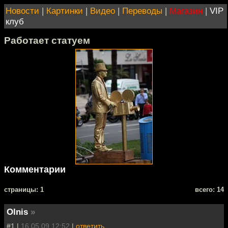
Новости
|
Картинки
|
Видео
|
Переводы
|
Магазин
|
VIP
клуб
Работает статуем
Комментарии
cтраницы: 1
всего: 14
Olnis
»
#1 |
16.05.09 12:52
|
ответить