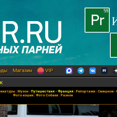
оды
Магазин
VIP
к
рикатуры
|
Музон
|
Путешествия
-
Франция
|
Репортажи
|
Смешное
|
Фото кошек
|
Фото Собаки
|
Разное