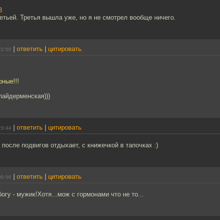
3
ретьей. Третья вышла уже, но я не смотрел вообще ничего.
|
ответить
|
цитировать
22:50
ные!!!
пайдерменская)))
|
ответить
|
цитировать
23:44
 после подвигов отдыхает, с книжечкой в тапочках :)
|
ответить
|
цитировать
00:56
огу - мужик!Хотя...мож с гормонами что не то...