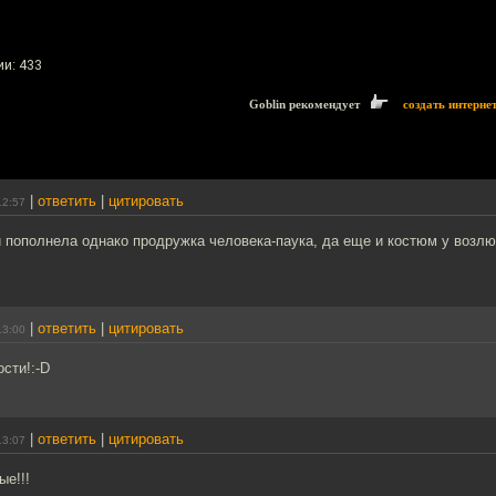
и: 433
Goblin рекомендует
создать интерне
|
ответить
|
цитировать
12:57
 пополнела однако продружка человека-паука, да еще и костюм у возл
|
ответить
|
цитировать
13:00
ости!:-D
|
ответить
|
цитировать
13:07
е!!!