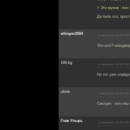
> Это мужик - вон
Да баба это, прост
whisper2004
отправлено 16.05.09 
Это што? новодво
100.kg
отправлено 16.05.09 
Не тот уже спайде
ubob
отправлено 16.05.09 
Смотрит - кого-бы
Глав Упырь
отправлено 16.05.09 