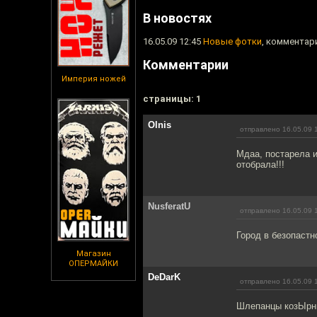
В новостях
16.05.09 12:45
Новые фотки
, комментари
Комментарии
Империя ножей
cтраницы: 1
Olnis
отправлено 16.05.09 
Мдаа, постарела и
отобрала!!!
NusferatU
отправлено 16.05.09 
Город в безопастн
Магазин
ОПЕРМАЙКИ
DeDarK
отправлено 16.05.09 
Шлепанцы козЫрны