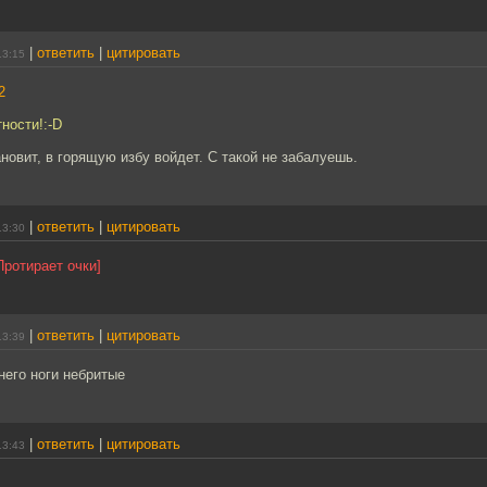
|
ответить
|
цитировать
13:15
2
ности!:-D
ановит, в горящую избу войдет. С такой не забалуешь.
|
ответить
|
цитировать
13:30
Протирает очки]
|
ответить
|
цитировать
13:39
 него ноги небритые
|
ответить
|
цитировать
13:43