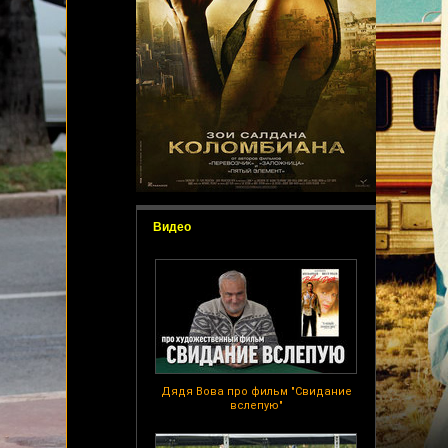
Видео
Дядя Вова про фильм "Свидание
вслепую"