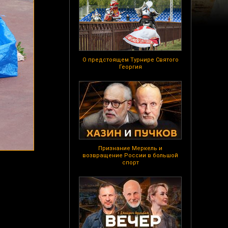
О предстоящем Турнире Святого
Георгия
Признание Меркель и
возвращение России в большой
спорт