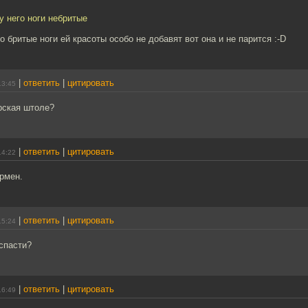
 у него ноги небритые
о бритые ноги ей красоты особо не добавят вот она и не парится :-D
|
ответить
|
цитировать
13:45
рская штоле?
|
ответить
|
цитировать
14:22
рмен.
|
ответить
|
цитировать
15:24
 спасти?
|
ответить
|
цитировать
16:49