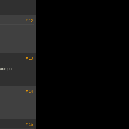
# 12
# 13
 актеры
# 14
# 15