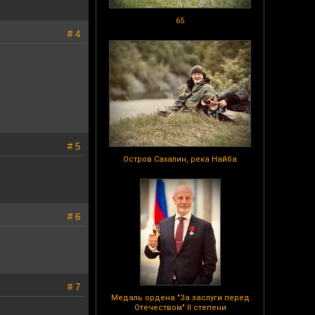
65
# 4
# 5
Остров Сахалин, река Найба
# 6
# 7
Медаль ордена "За заслуги перед
Отечеством" II степени