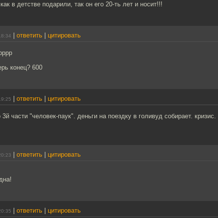
ак в детстве подарили, так он его 20-ть лет и носит!!!
|
ответить
|
цитировать
18:34
рррр
рь конец? 600
|
ответить
|
цитировать
19:25
 3й части "человек-паук". деньги на поездку в голивуд собирает. кризис.
|
ответить
|
цитировать
20:23
дна!
|
ответить
|
цитировать
20:35