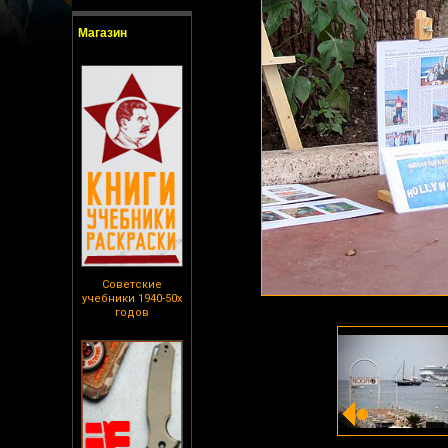
Магазин
Советские
учебники 1940-50х
годов