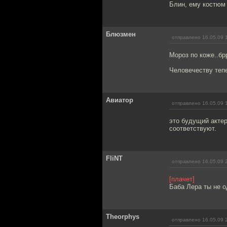
Блин, ему костюм к
Блюзмен
отправлено 16.05.09 
Мороз по коже..бр
Человечеству тепе
Авиатор
отправлено 16.05.09 
это будущий актер
соответствуют.
FliNT
отправлено 16.05.09 
[плачет]
Баба Лера ты не о
Theorphys
отправлено 16.05.09 