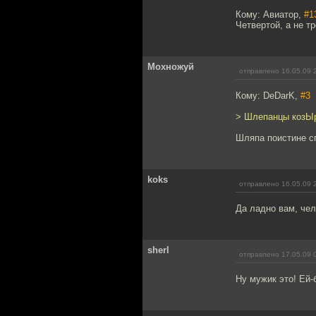
Кому: Авиатор,
#1
Четвертой, а не т
Мохножуй
отправлено 16.05.09 
Кому: DeDarK,
#3
> Шлепанцы козЫр
Шляпа поистине с
koks
отправлено 16.05.09 
Да ладно вам, чел
sherl
отправлено 17.05.09 
Ну мужик это! Ей-б