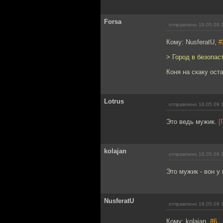
Forsa
отправлено 16.05.09 
Кому: NusferatU,
#
> Город в безопаст
Коня на скаку ост
Lotrus
отправлено 16.05.09 
Это ведь мужик.
[
kolajan
отправлено 16.05.09 
Это мужик - вон у
NusferatU
отправлено 16.05.09 
Кому: kolajan,
#6