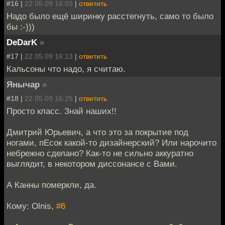
#16 |
22.05.09 16:03
|
ответить
Надо было ещё ширинку расстегнуть, само то было
бы :-)))
DeDarK
»
#17 |
22.05.09 16:13
|
ответить
Кальсоны что надо, я считаю.
Янычар
»
#18 |
22.05.09 16:25
|
ответить
Просто класс. Знай наших!!
Дмитрий Юрьевич, а что это за покрытие под
ногами, пЕсок какой-то дизайнерский? Или нарочито
небрежно сделано? Как-то не сильно аккуратно
выглядит, в некотором диссонансе с Вами.
А Канны померкли, да.
Кому: Olnis,
#6