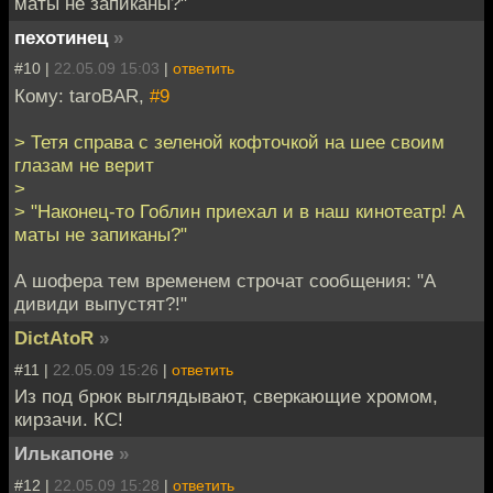
маты не запиканы?"
пехотинец
»
#10 |
22.05.09 15:03
|
ответить
Кому: taroBAR,
#9
> Тетя справа с зеленой кофточкой на шее своим
глазам не верит
>
> "Наконец-то Гоблин приехал и в наш кинотеатр! А
маты не запиканы?"
А шофера тем временем строчат сообщения: "А
дивиди выпустят?!"
DictAtoR
»
#11 |
22.05.09 15:26
|
ответить
Из под брюк выглядывают, сверкающие хромом,
кирзачи. КС!
Илькапоне
»
#12 |
22.05.09 15:28
|
ответить