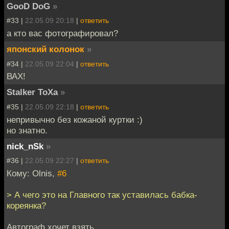
GooD DoG
»
#33 |
22.05.09 20:18
|
ответить
а кто вас фотографировал?
японский колонок
»
#34 |
22.05.09 22:04
|
ответить
ВАХ!
Stalker ToXa
»
#35 |
22.05.09 22:18
|
ответить
непривычно без кожаной куртки :)
но знатно.
nick_nSk
»
#36 |
22.05.09 22:27
|
ответить
Кому: Olnis,
#6
> А чего это на Главного так уставилась бабка-
кореянка?
Автограф хочет взять.