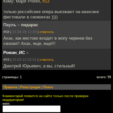
Кому: Major Pronin,
#13
только российские опера выезжают на каннские
фестивали в смокингах ))))
Пауль
»
пидарас
#58 |
15.06.09 12:29
|
ответить
Ахах, как жестоко входит в жопу черенок без
смазки!! Ахах, еще, еще!!!
Роман_ИС
»
#59 |
23.03.12 02:51
|
ответить
Дмитрий Юрьевич, а вы, стильный!
cтраницы: 1
всего: 59
Правила
|
Регистрация
|
Поиск
Комментарий появится на сайте только после проверки
модератором!
имя: