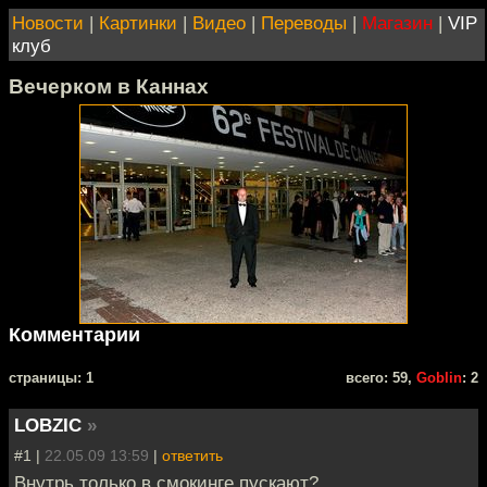
Новости
|
Картинки
|
Видео
|
Переводы
|
Магазин
|
VIP
клуб
Вечерком в Каннах
Комментарии
cтраницы: 1
всего: 59,
Goblin
: 2
LOBZIC
»
#1 |
22.05.09 13:59
|
ответить
Внутрь только в смокинге пускают?