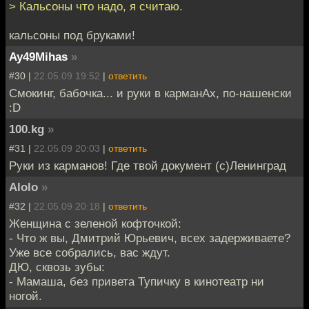
> Кальсоны что надо, я считаю.
кальсоны под бруками!
Ay49Mihas
»
#30 |
22.05.09 19:52
|
ответить
Смокинг, бабочка... и руки в карманАх, по-нашенски
:D
100.kg
»
#31 |
22.05.09 20:03
|
ответить
Руки из карманов! Где твой документ (с)Ленинград
Alolo
»
#32 |
22.05.09 20:18
|
ответить
Женщина с зеленой кофточкой:
- Что ж вы, Дмитрий Юрьевич, всех задерживаете?
Уже все собрались, вас ждут.
ДЮ, сквозь зубы:
- Мамаша, без привета Тупичку в кинотеатр ни
ногой.