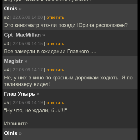
Olnis
»
#2 |
22.05.09 14:00
|
ответить
Это кинотеатр что-ли позади Юрича расположен?
Cpt_MacMillan
»
#3 |
22.05.09 14:15
|
ответить
Все замерли в ожидании Главного ....
Magistr
»
#4 |
22.05.09 14:17
|
ответить
Не, у них в кино по красным дорожкам ходють. Я по
теливизеру видел!
Глав Упырь
»
#5 |
22.05.09 14:19
|
ответить
"Ну что, не ждали, б..ь!!!"
Извините.
Olnis
»