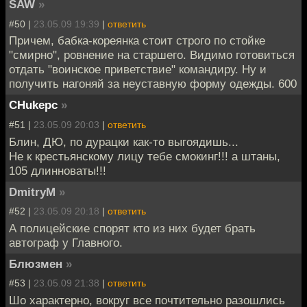
SAW
»
#50 |
23.05.09 19:39
|
ответить
Причем, бабка-кореянка стоит строго по стойке
"смирно", ровнение на старшего. Видимо готовиться
отдать "воинское приветствие" командиру. Ну и
получить нагоняй за неуставную форму одежды. 600
CHukepc
»
#51 |
23.05.09 20:03
|
ответить
Блин, ДЮ, по дурацки как-то выгоядишь...
Не к крестьянскому лицу тебе смокинг!!! а штаны,
105 длинноваты!!!
DmitryM
»
#52 |
23.05.09 20:18
|
ответить
А полицейские спорят кто из них будет брать
автограф у Главного.
Блюзмен
»
#53 |
23.05.09 21:38
|
ответить
Шо характерно, вокруг все почтительно разошлись