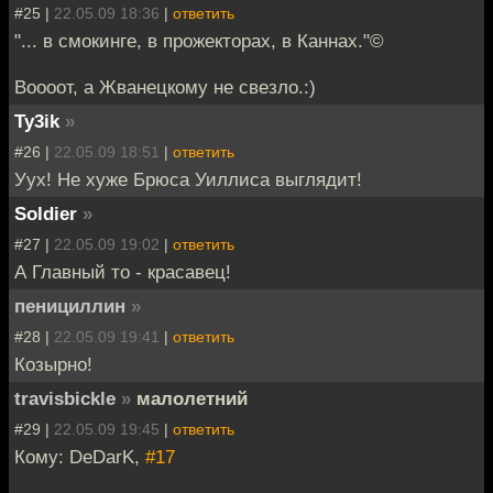
#25 |
22.05.09 18:36
|
ответить
"... в смокинге, в прожекторах, в Каннах."©
Воооот, а Жванецкому не свезло.:)
Ty3ik
»
#26 |
22.05.09 18:51
|
ответить
Уух! Не хуже Брюса Уиллиса выглядит!
Soldier
»
#27 |
22.05.09 19:02
|
ответить
А Главный то - красавец!
пенициллин
»
#28 |
22.05.09 19:41
|
ответить
Козырно!
travisbickle
»
малолетний
#29 |
22.05.09 19:45
|
ответить
Кому: DeDarK,
#17