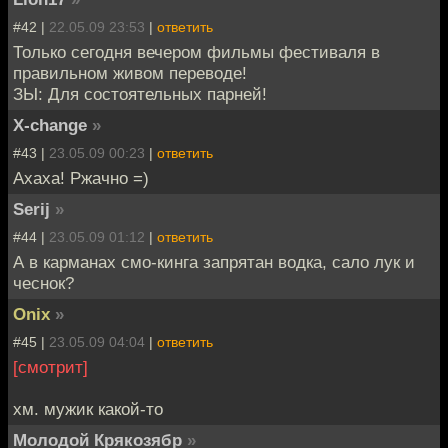
#42 |
22.05.09 23:53
|
ответить
Только сегодня вечером фильмы фестиваля в
правильном живом переводе!
ЗЫ: Для состоятельных парней!
X-change
»
#43 |
23.05.09 00:23
|
ответить
Ахаха! Ржачно =)
Serij
»
#44 |
23.05.09 01:12
|
ответить
А в карманах смо-кинга запрятан водка, сало лук и
чеснок?
Onix
»
#45 |
23.05.09 04:04
|
ответить
[смотрит]
хм. мужик какой-то
Молодой Крякозябр
»