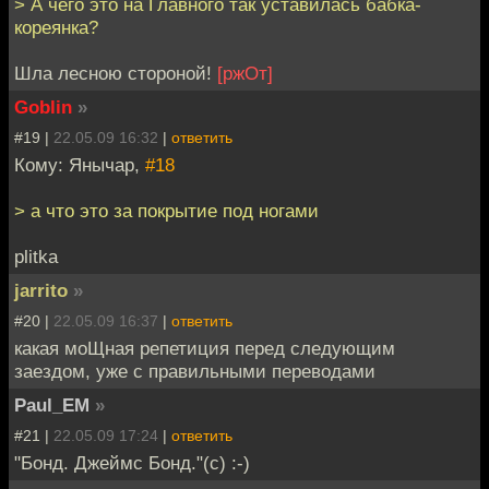
> А чего это на Главного так уставилась бабка-
кореянка?
Шла лесною стороной!
[ржОт]
Goblin
»
#19 |
22.05.09 16:32
|
ответить
Кому: Янычар,
#18
> а что это за покрытие под ногами
plitka
jarrito
»
#20 |
22.05.09 16:37
|
ответить
какая моЩная репетиция перед следующим
заездом, уже с правильными переводами
Paul_EM
»
#21 |
22.05.09 17:24
|
ответить
"Бонд. Джеймс Бонд."(с) :-)