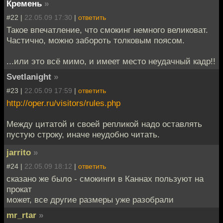
Кремень
»
#22 |
22.05.09 17:30
|
ответить
Такое впечатление, что смокинг немного великоват.
Частично, можно забороть толковым поясом.
...или это всё мимо, и имеет место неудачный кадр!!
Svetlanight
»
#23 |
22.05.09 17:59
|
ответить
http://oper.ru/visitors/rules.php
Между цитатой и своей репликой надо оставлять
пустую строку, иначе неудобно читать.
jarrito
»
#24 |
22.05.09 18:12
|
ответить
сказано же было - смокинги в Каннах пользуют на
прокат
может, все другие размеры уже разобрали
mr_rtar
»