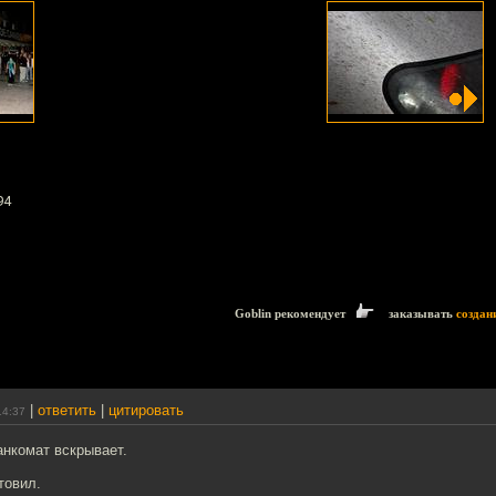
94
Goblin рекомендует
заказывать
создан
|
ответить
|
цитировать
14:37
анкомат вскрывает.
товил.