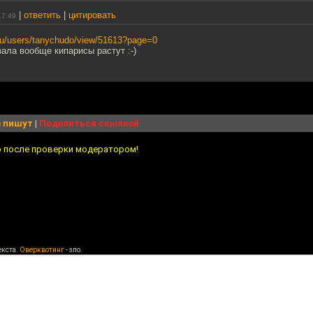
|
ответить
|
цитировать
17:49
x.ru/users/tanychudo/view/51613?page=0
зала вообще кипарисы растут :-)
 пишут
|
Поделиться ссылкой
о после проверки модератором!
екста.
Оверквотинг
- зло.