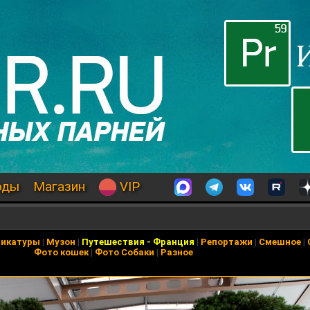
оды
Магазин
VIP
рикатуры
|
Музон
|
Путешествия
-
Франция
|
Репортажи
|
Смешное
|
Фото кошек
|
Фото Собаки
|
Разное