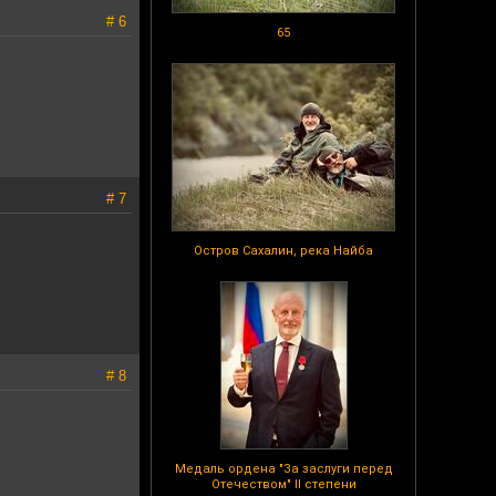
# 6
65
# 7
Остров Сахалин, река Найба
# 8
Медаль ордена "За заслуги перед
Отечеством" II степени