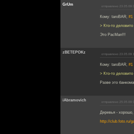
GrUm
отправлено 23.05.09 
Кому: taroBAR,
#1
> Кто-то деловито
Это PacMan!!!
zBETEPOKz
отправлено 23.05.09 
Кому: taroBAR,
#1
> Кто-то деловито
Разве это банкома
iAbramovich
отправлено 25.05.09 
Деревья - хорошо,
http://club.foto.ru