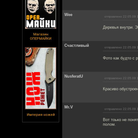
Wee
отправлено 22.05.09 
Деревья внутри. Э
Магазин
ОПЕРМАЙКИ
Счастливый
отправлено 22.05.09 
Фото как будто с 
NusferatU
отправлено 22.05.09 
Красиво обустрое
Mr.V
отправлено 22.05.09 
Империя ножей
Вот тоько не поня
полом.