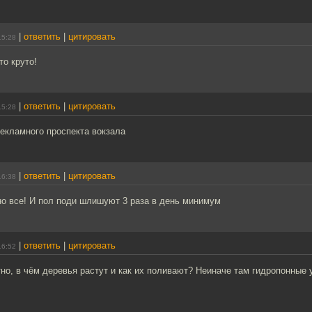
|
ответить
|
цитировать
15:28
то круто!
|
ответить
|
цитировать
15:28
рекламного проспекта вокзала
|
ответить
|
цитировать
16:38
но все! И пол поди шлишуют 3 раза в день минимум
|
ответить
|
цитировать
16:52
тно, в чём деревья растут и как их поливают? Неиначе там гидропонные 