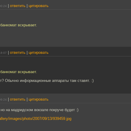
|
ответить
|
цитировать
00:24
 банкомат вскрывает.
|
ответить
|
цитировать
18:07
 банкомат вскрывает.
т? Обычно информационные аппараты там ставят. :)
|
ответить
|
цитировать
09:24
 но на мадридском вокзале покруче будет :)
/gallery/images/photo/2007/09/13/939459.jpg