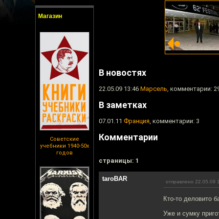
Магазин
В новостях
22.05.09 13:46
Марсель
, комментарии: 2
В заметках
07.01.11
Франция
, комментарии: 3
Комментарии
Советские
учебники 1940-50х
годов
cтраницы: 1
taroBAR
отправлено 22.05.09 
Кто-то деловито б
Уже и сумку приго