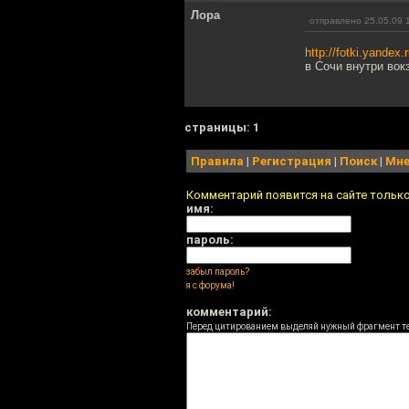
Лора
отправлено 25.05.09 
http://fotki.yande
в Сочи внутри вок
cтраницы: 1
Правила
|
Регистрация
|
Поиск
|
Мне
Комментарий появится на сайте тольк
имя:
пароль:
забыл пароль?
я с форума!
комментарий:
Перед цитированием выделяй нужный фрагмент т