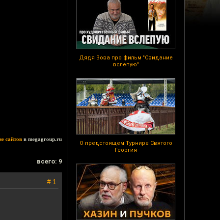
Дядя Вова про фильм "Свидание
вслепую"
ие сайтов
в megagroup.ru
О предстоящем Турнире Святого
Георгия
всего: 9
# 1