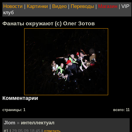
Новости
|
Картинки
|
Видео
|
Переводы
|
Магазин
|
VIP
клуб
Фанаты окружают (с) Олег Зотов
Комментарии
cтраницы: 1
всего: 11
Jlom
»
интеллектуал
#1 |
29.05.09 18:45
|
ответить