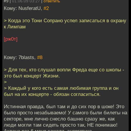
#9 |
01.06.09 03:27
|
ответить
Кому: NusferatU,
#2
> Когда это Тони Сопрано успел записаться в охрану
к Лимпам
[рж0т]
Кому: 7blasts,
#8
> Для тех, кто слушал вопли Фреда еще со школы -
это был концерт Жизни.
>
> Каждый у кого есть самая любимая группа и он
был на их концерте - обязан согласиться.
Истинная правда, был там и до сих пор в шоке! Это
было просто незабываемо! У самого были билеты на
секторе, мне лично снесло башню сразу же, как
люди могли там сидеть просто так, НЕ понимаю!