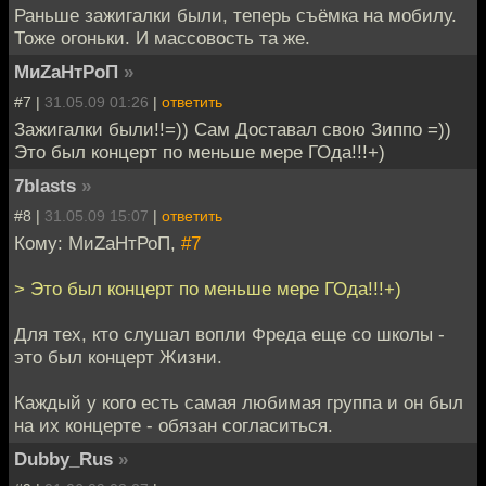
Раньше зажигалки были, теперь съёмка на мобилу.
Тоже огоньки. И массовость та же.
МиZаНтРоП
»
#7 |
31.05.09 01:26
|
ответить
Зажигалки были!!=)) Сам Доставал свою Зиппо =))
Это был концерт по меньше мере ГОда!!!+)
7blasts
»
#8 |
31.05.09 15:07
|
ответить
Кому: МиZаНтРоП,
#7
> Это был концерт по меньше мере ГОда!!!+)
Для тех, кто слушал вопли Фреда еще со школы -
это был концерт Жизни.
Каждый у кого есть самая любимая группа и он был
на их концерте - обязан согласиться.
Dubby_Rus
»