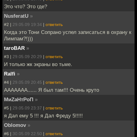
Это что? Это где?
NusferatU
»
#2 |
29.05.09 19:34
|
ответить
Когда это Тони Сопрано успел записаться в охрану к
Лимпам?!)))
taroBAR
»
#3 |
29.05.09 20:29
|
ответить
И только жк экраны во тьме.
Ralfi
»
#4 |
29.05.09 20:45
|
ответить
AAAAAAA...... Я был там!!! Очень круто
МиZаНтРоП
»
#5 |
29.05.09 23:37
|
ответить
я Дал ему 5 !!! я Дал Фреду 5!!!!!
Oblomov
»
#6 |
30.05.09 22:50
|
ответить