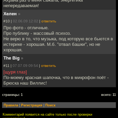
Ахрана раз 6 меня сажала, энергетика
непередаваемая!
Хелен
»
#10 |
02.06.09 12:02
|
ответить
Про фото - отличные.
Про публику - массовый психоз.
Не верю в то, что музыка, под которую все бьются в
истерике - хорошая. М.б. "отвал башки", но не
хорошая.
The Big
»
#11 |
07.07.09 09:54
|
ответить
[щуря глаз]
По-моему красная шапочка, что в микрофон поёт -
Брюска наш Виллис!
cтраницы: 1
всего: 11
Правила
|
Регистрация
|
Поиск
Комментарий появится на сайте только после проверки