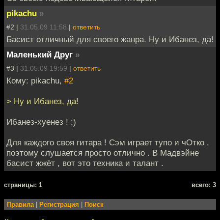
pikachu
»
#2 |
31.05.09 11:58
|
ответить
Басист отличный для своего жанра. Ну и Ибанез, да!
Маленький Друг
»
#3 |
31.05.09 19:59
|
ответить
Кому: pikachu,
#2
> Ну и Ибанез, да!
Ибанез-хуенез ! :)
Для каждого своя гитара ! Сэм играет тупо и чОтко ,
поэтому слушается просто отлично . В Мадвэйне
басист жжёт , вот это техника и талант .
cтраницы: 1
всего: 3
Правила
|
Регистрация
|
Поиск