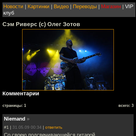
Новости
|
Картинки
|
Видео
|
Переводы
|
Магазин
|
VIP
клуб
Сэм Риверс (с) Олег Зотов
Комментарии
cтраницы: 1
всего: 3
Niemand
»
#1 |
31.05.09 00:34
|
ответить
Со своею подсвечивающейся гитарой.