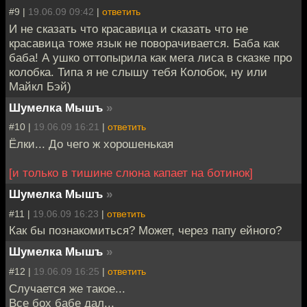
#9 |
19.06.09 09:42
|
ответить
И не сказать что красавица и сказать что не
красавица тоже язык не поворачивается. Баба как
баба! А ушко оттопырила как мега лиса в сказке про
колобка. Типа я не слышу тебя Колобок, ну или
Майкл Бэй)
Шумелка Мышъ
»
#10 |
19.06.09 16:21
|
ответить
Ёлки... До чего ж хорошенькая
[и только в тишине слюна капает на ботинок]
Шумелка Мышъ
»
#11 |
19.06.09 16:23
|
ответить
Как бы познакомиться? Может, через папу ейного?
Шумелка Мышъ
»
#12 |
19.06.09 16:25
|
ответить
Случается же такое...
Все бох бабе дал...