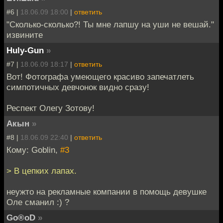
#6 |
18.06.09 18:00
|
ответить
"Сколько-сколько?! Ты мне лапшу на уши не вешай."
извините
Huly-Gun
»
#7 |
18.06.09 18:17
|
ответить
Вот! Фотографа умеющего красиво запечатлеть
симпотичных девчонок видно сразу!
Респект Олегу Зотову!
Акын
»
#8 |
18.06.09 22:40
|
ответить
Кому: Goblin,
#3
> В цепких лапах.
неужто на рекламные компании в помощь девушке
Оле сманил :) ?
Go®oD
»