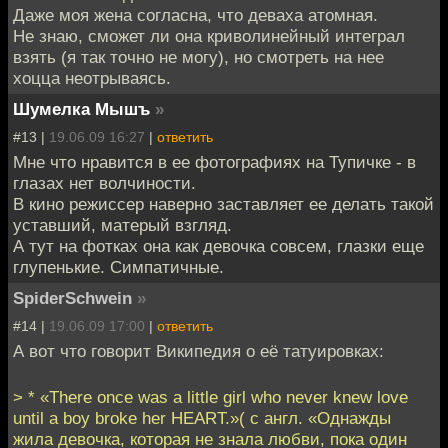
Даже моя жена согласна, что деваха атомная.
Не знаю, сможет ли она криволинейный интеграл
взять (я так точно не могу), но смотреть на нее
хоцца неотрываясь.
Шумелка Мышъ
»
#13 |
19.06.09 16:27
|
ответить
Мне что нравится в ее фотографиях на Тупичке - в
глазах нет волчиности.
В кино режиссер наверно заставляет ее делать такой
уставший, матерый взгляд.
А тут на фотках она как девочка совсем, глазки еще
глупенькие. Симпатичные.
SpiderSchwein
»
#14 |
19.06.09 17:00
|
ответить
А вот что говорит Википедия о её татуировках:
> * «There once was a little girl who never knew love
until a boy broke her HEART.»( с англ. «Однажды
жила девочка, которая не знала любви, пока один