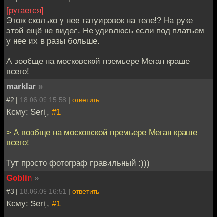
[ругается]
Этож сколько у нее татуировок на теле!? На руке
этой ещё не видел. Не удивлюсь если под платьем
у нее их в разы больше.
А вообще на московской премьере Меган краше
всего!
marklar
»
#2 |
18.06.09 15:58
|
ответить
Кому: Serij,
#1
> А вообще на московской премьере Меган краше
всего!
Тут просто фотограф правильный :)))
Goblin
»
#3 |
18.06.09 16:51
|
ответить
Кому: Serij,
#1