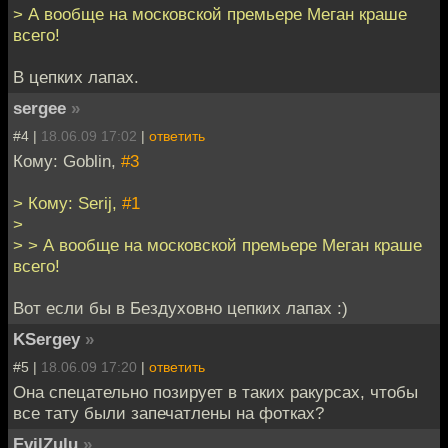
> А вообще на московской премьере Меган краше
всего!
В цепких лапах.
sergee
»
#4 |
18.06.09 17:02
|
ответить
Кому: Goblin,
#3
> Кому: Serij,
#1
>
> > А вообще на московской премьере Меган краше
всего!
Вот если бы в Бездуховно цепких лапах :)
KSergey
»
#5 |
18.06.09 17:20
|
ответить
Она спецательно позирует в таких ракурсах, чтобы
все тату были запечатлены на фотках?
EvilZulu
»