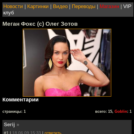
Новости
|
Картинки
|
Видео
|
Переводы
|
Магазин
|
VIP
клуб
Меган Фокс (с) Олег Зотов
Комментарии
cтраницы: 1
всего: 15,
Goblin
: 1
Serij
»
#1 |
18.06.09 15:33
|
ответить