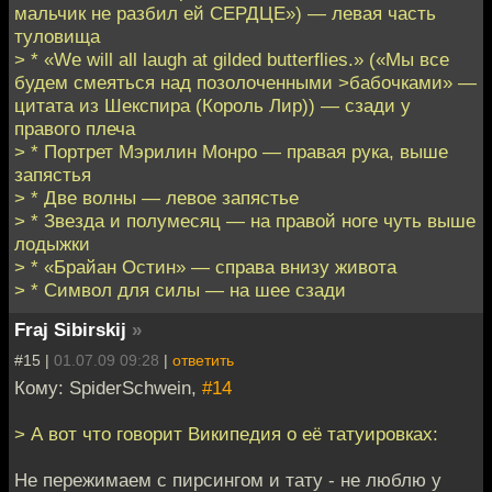
мальчик не разбил ей СЕРДЦЕ») — левая часть
туловища
> * «We will all laugh at gilded butterflies.» («Мы все
будем смеяться над позолоченными >бабочками» —
цитата из Шекспира (Король Лир)
) — сзади у
правого плеча
> * Портрет Мэрилин Монро — правая рука, выше
запястья
> * Две волны — левое запястье
> * Звезда и полумесяц — на правой ноге чуть выше
лодыжки
> * «Брайан Остин» — справа внизу живота
> * Символ для силы — на шее сзади
Fraj Sibirskij
»
#15 |
01.07.09 09:28
|
ответить
Кому: SpiderSchwein,
#14
> А вот что говорит Википедия о её татуировках:
Не пережимаем с пирсингом и тату - не люблю у