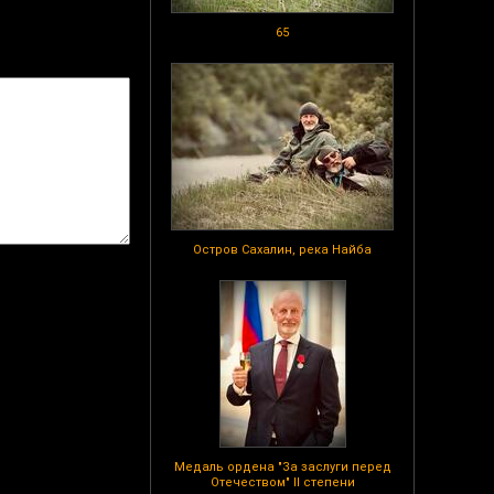
65
Остров Сахалин, река Найба
Медаль ордена "За заслуги перед
Отечеством" II степени