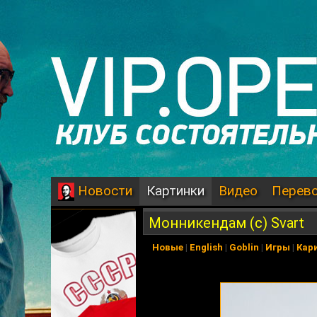
Картинки
Видео
Перев
Новости
Монникендам (c) Svart
Новые
|
English
|
Goblin
|
Игры
|
Кар