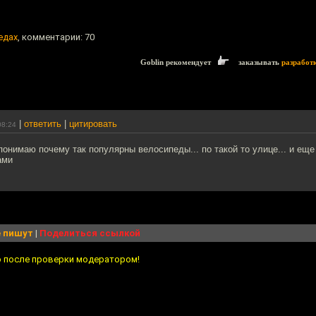
едах
, комментарии: 70
Goblin рекомендует
заказывать
разработ
|
ответить
|
цитировать
08:24
понимаю почему так популярны велосипеды... по такой то улице... и еще
ами
 пишут
|
Поделиться ссылкой
о после проверки модератором!