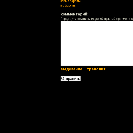
забыл пароль?
я с форума!
комментарий:
Перед цитированием выделяй нужный фрагмент т
выделение
транслит