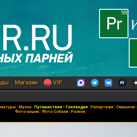
оды
Магазин
VIP
икатуры
|
Музон
|
Путешествия
-
Голландия
|
Репортажи
|
Смешное
Фото кошек
|
Фото Собаки
|
Разное