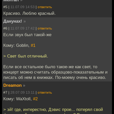
#5 |
11.07.09 14:53
|
ответить
Красиво. Люблю красный.
Данунах!
»
#6 |
11.07.09 17:42
|
ответить
Если звук был такой-же
Кому: Goblin,
#1
> Свет был отличный.
Если все остальное было такое-же как свет, то
концерт можно считать образцово-показательным и
писать об нем в книжках. По-моему очень красиво.
Dreamon
»
#7 |
28.07.09 13:11
|
ответить
Кому: WaXtoll,
#2
> эй! где, интерестно, Дэвис прое... потерял свой