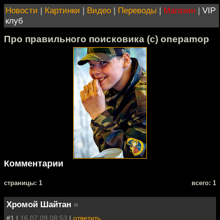
Новости
|
Картинки
|
Видео
|
Переводы
|
Магазин
|
VIP
клуб
Про правильного поисковика (с) onepamop
Комментарии
cтраницы: 1
всего: 1
Хромой Шайтан
»
#1 |
16.07.09 08:53
|
ответить