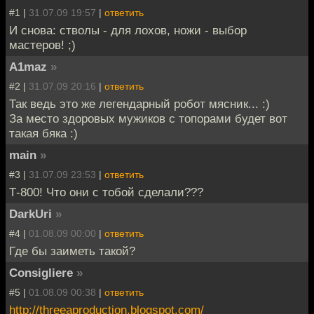
#1 |
31.07.09 19:57
|
ответить
И снова: стволы - для лохов, ножи - выбор
мастеров! ;)
A1maz
»
#2 |
31.07.09 20:16
|
ответить
Так ведь это же легендарный робот мясник... :)
За место здоровых мужиков с топорами будет вот
такая бяка :)
main
»
#3 |
31.07.09 23:53
|
ответить
Т-800! Что они с тобой сделали???
DarkUri
»
#4 |
01.08.09 00:00
|
ответить
Где бы заиметь такой?
Consigliere
»
#5 |
01.08.09 00:38
|
ответить
http://threeaproduction.blogspot.com/