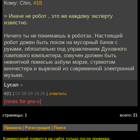
Кому: Chin,
#18
> Иначе не робот , это же каждому эксперту
известно.
Ничего ты не понимаешь в роботах. Настоящий
робот дожен быть похож на мусорный бачок с
руками, обязательно под управлением Духовного
лампового компьютера, озвучен должен быть
невнятной помесью азбуки морзе, стрекотом
винчестера и вырезкой из современной электронной
музыки.
Lycan
»
#21 |
03.08.09 16:26
|
ответить
[nives for pro-s]
cтраницы: 1
всего: 21
Правила
|
Регистрация
|
Поиск
Комментарий появится на сайте только после проверки