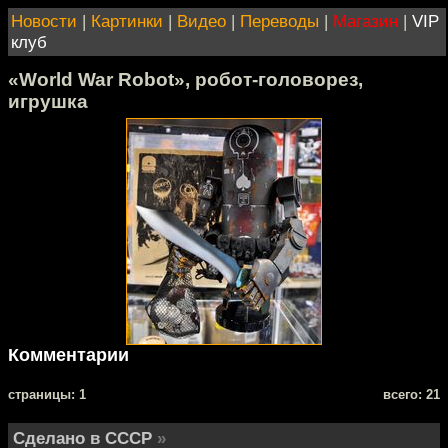
Новости
|
Картинки
|
Видео
|
Переводы
|
Магазин
|
VIP
клуб
«World War Robot», робот-головорез,
игрушка
Комментарии
cтраницы: 1
всего: 21
Сделано в СССР
»