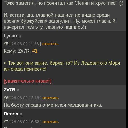
Тоже заметил, но прочитал как "Ленин и хрустике" :))
И, кстати, да, главной надписи не видно среди
прочих буржуйских загогулин. Ну, может главный
начертал там эту главную надпись))
Lycan
»
#5 |
29.08.09 11:53
|
ответить
Кому: Zx7R,
#1
> Так вот они какие, баржи то? Из Ледовитого Моря
аж сюда принесло!
[уважительно кивает]
Zx7R
»
#6 |
29.08.09 12:19
|
ответить
На борту справа отметился молдованин/ка.
Dennn
»
#7 |
29.08.09 16:52
|
ответить