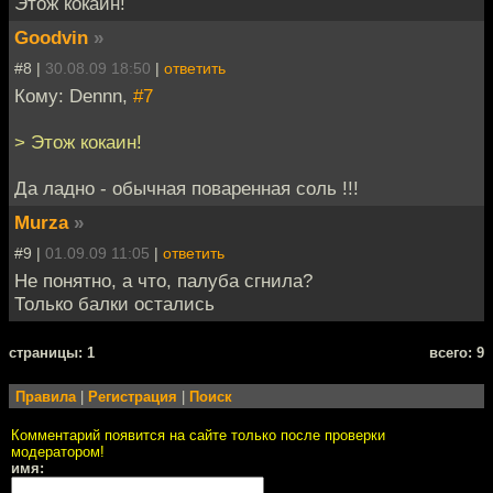
Этож кокаин!
Goodvin
»
#8 |
30.08.09 18:50
|
ответить
Кому: Dennn,
#7
> Этож кокаин!
Да ладно - обычная поваренная соль !!!
Murza
»
#9 |
01.09.09 11:05
|
ответить
Не понятно, а что, палуба сгнила?
Только балки остались
cтраницы: 1
всего: 9
Правила
|
Регистрация
|
Поиск
Комментарий появится на сайте только после проверки
модератором!
имя: