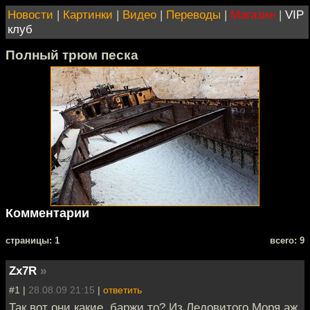
Новости
|
Картинки
|
Видео
|
Переводы
|
Магазин
|
VIP
клуб
Полный трюм песка
Комментарии
cтраницы: 1
всего: 9
Zx7R
»
#1 |
28.08.09 21:15
|
ответить
Так вот они какие, баржи то? Из Ледовитого Моря аж