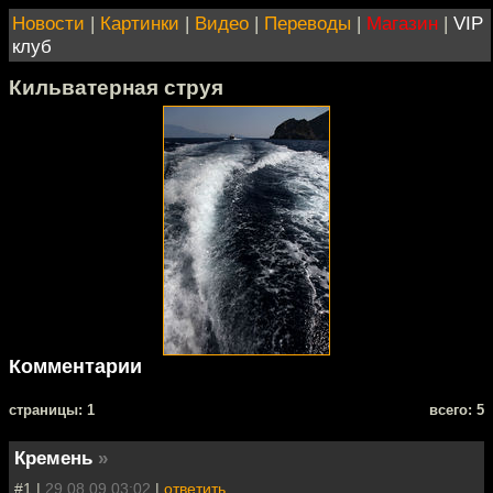
Новости
|
Картинки
|
Видео
|
Переводы
|
Магазин
|
VIP
клуб
Кильватерная струя
Комментарии
cтраницы: 1
всего: 5
Кремень
»
#1 |
29.08.09 03:02
|
ответить