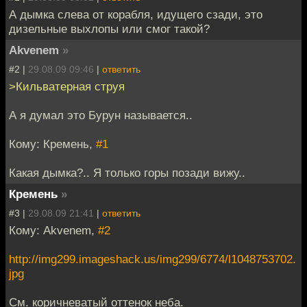
А дымка слева от корабля, идущего сзади, это
дизельные выхлопы или смог такой?
Akvenem
»
#2 |
29.08.09 09:46
|
ответить
>Кильватерная струя
А я думал это Бурун называется..
Кому: Кремень,
#1
Какая дымка?.. Я только горы позади вижу..
Кремень
»
#3 |
29.08.09 21:41
|
ответить
Кому: Akvenem,
#2
http://img299.imageshack.us/img299/6774/l1048753702.
jpg
См. коричневатый оттенок неба.