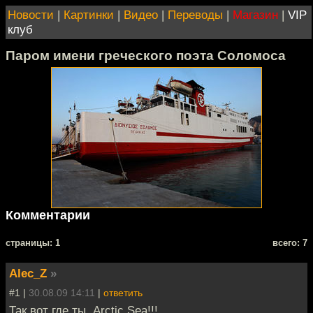
Новости
|
Картинки
|
Видео
|
Переводы
|
Магазин
|
VIP
клуб
Паром имени греческого поэта Соломоса
Комментарии
cтраницы: 1
всего: 7
Alec_Z
»
#1 |
30.08.09 14:11
|
ответить
Так вот где ты, Arctic Sea!!!