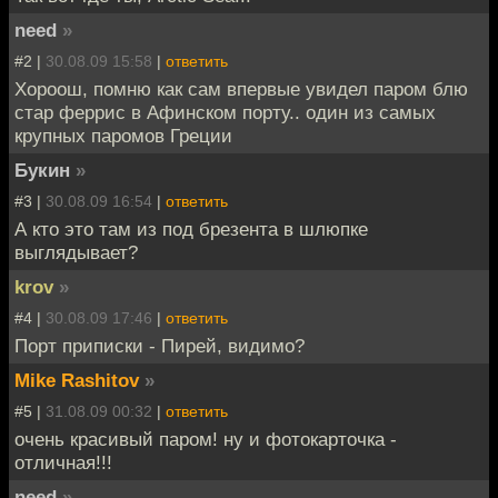
need
»
#2 |
30.08.09 15:58
|
ответить
Хороош, помню как сам впервые увидел паром блю
стар феррис в Афинском порту.. один из самых
крупных паромов Греции
Букин
»
#3 |
30.08.09 16:54
|
ответить
А кто это там из под брезента в шлюпке
выглядывает?
krov
»
#4 |
30.08.09 17:46
|
ответить
Порт приписки - Пирей, видимо?
Mike Rashitov
»
#5 |
31.08.09 00:32
|
ответить
очень красивый паром! ну и фотокарточка -
отличная!!!
need
»