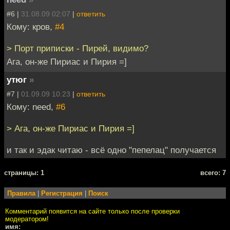
#6 |
31.08.09 02:07
|
ответить
Кому: кров,
#4
> Порт приписки - Пирей, видимо?
Ага, он-же Пириас и Пирия =]
утюг
»
#7 |
01.09.09 10:23
|
ответить
Кому: need,
#6
> Ага, он-же Пириас и Пирия =]
и так и эдак читаю - всё одно "пепелац" получается
cтраницы: 1
всего: 7
Правила
|
Регистрация
|
Поиск
Комментарий появится на сайте только после проверки
модератором!
имя: