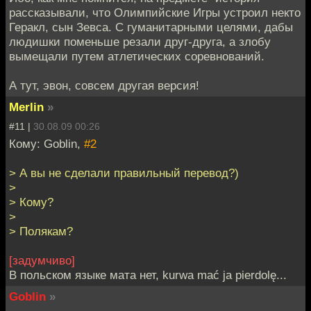
рассказывали, что Олимпийские Игры устроил некто
Геракл, сын Зевса. С гуманитарными целями, дабы
людишки поменьше резали друг-друга, а злобу
вымещали путем атлетических соревнований.
А тут, эвон, совсем другая версия!
Merlin
»
#11 |
30.08.09 00:26
Кому: Goblin,
#2
> А вы не сделали правильный перевод?)
>
> Кому?
>
> Полякам?
[задумчиво]
В польском языке мата нет, kurwa mać ja pierdolę...
Goblin
»