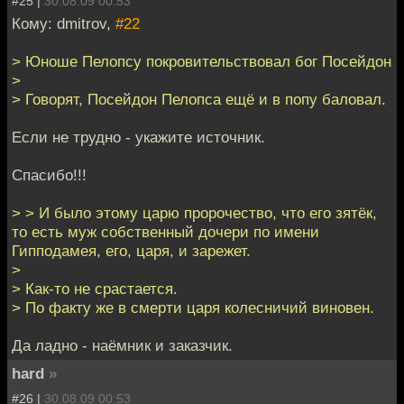
#25 |
30.08.09 00:53
Кому: dmitrov,
#22
> Юноше Пелопсу покровительствовал бог Посейдон
>
> Говорят, Посейдон Пелопса ещё и в попу баловал.
Если не трудно - укажите источник.
Спасибо!!!
> > И было этому царю пророчество, что его зятёк,
то есть муж собственный дочери по имени
Гипподамея, его, царя, и зарежет.
>
> Как-то не срастается.
> По факту же в смерти царя колесничий виновен.
Да ладно - наёмник и заказчик.
hard
»
#26 |
30.08.09 00:53