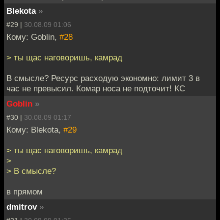
Blekota
»
#29 |
30.08.09 01:06
Кому: Goblin,
#28
> ты щас наговоришь, камрад
В смысле? Ресурс расходую экономно: лимит 3 в
час не превысил. Комар носа не подточит! КС
Goblin
»
#30 |
30.08.09 01:17
Кому: Blekota,
#29
> ты щас наговоришь, камрад
>
> В смысле?
в прямом
dmitrov
»