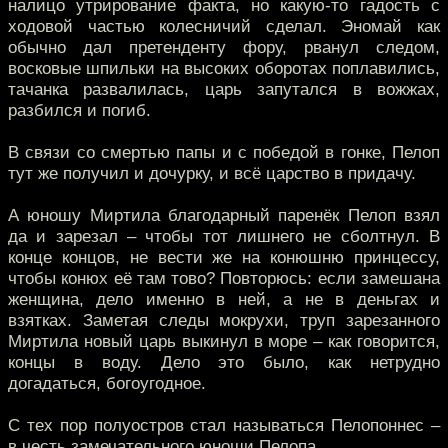
налицо утрирование факта, но какую-то гадость с
ходовой частью колесничий сделал. Эномай как
обычно дал претенденту фору, рванул следом,
восковые шпильки на высоких оборотах поплавились,
тачанка развалилась, царь запутался в вожжах,
разбился и погиб.
В связи со смертью папы и с победой в гонке, Пелоп
тут же получил и дочурку, и всё царство в придачу.
А юношу Миртила благодарный паренёк Пелоп взял
да и зарезал – чтобы тот лишнего не сболтнул. В
конце концов, не вести же на конюшню принцессу,
чтобы конюх её там тово? Повторюсь: если замешана
женщина, дело именно в ней, а не в деньгах и
взятках. Заметая следы мокрухи, труп зарезанного
Миртила новый царь выкинул в море – как говорится,
концы в воду. Дело это было, как нетрудно
догадаться, богоугодное.
С тех пор полуостров стал называться Пелопоннес –
в честь замечательного юноши Пелопа.