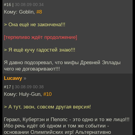
#16 |
30.08.09 00:34
Кому: Goblin,
#8
> Она ещё не закончена!!!
[терпеливо ждёт продолжение]
> Я ещё кучу гадостей знаю!!!
Я давно подозревал, что мифы Древней Эллады
чего не договаривают!!!
Lucawy
»
#17 |
30.08.09 00:38
Кому: Huly-Gun,
#10
> А тут, эвон, совсем другая версия!
Геракл, Кубертэн и Пелопс - это одно и то же лицо!!!
Ибо речь идёт об одном и том же событии -
основании Олимпийских игр! Альтернативно