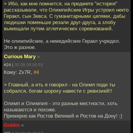
> Ибо, как мне помнится, на предмете "история"
рассказывали, что Олимпийские Игры устроил некто
Геракл, сын Зевса. С гуманитарными целями, дабы
людишки поменьше резали друг-друга, а злобу
вымещали путем атлетических соревнований.
Не олимпийские, а немедийские Геракл учредил.
Это ж разное.
Curious Mary
»
#24 |
30.08.09 00:53
Кому: Zx7R,
#4
> Главный, а ить я говорил - на Олимп поди ты
собрался, богам шороху навести с ревизией!!
Олимп и Олимпия - это разные местности, хоть
называются и похоже.
Примерно как Ростов Великий и Ростов на Дону! :)
Goblin
»