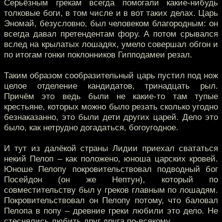
Серьёзным грекам всегда помогали какие-нибудь
толковые боги, в том числе и в вот таких делах. Царь
Эномай, безусловно, был человеком благородным: он
всегда давал претендентам фору. А потом срывался
вслед на крылатых лошадях, умело совершал обгон и
по итогам гонки поклонников Гипподамеи резал.
Таким образом сообразительный царь пустил под нож
целое отделение кандидатов, тринадцать рыл.
Причём это ведь были не какие-то там тупые
крестьяне, которых можно было резать сколько угодно
безнаказанно, это были дети других царей. Дело это
было, как нетрудно догадаться, богоугодное.
И тут из далёкой страны Лидии приехал свататься
некий Пелоп – как положено, юноша царских кровей.
Юноше Пелопу покровительствовал подводный бог
Посейдон (он же Нептун), который по
совместительству был у греков главным по лошадям.
Покровительствовал он Пелопу потому, что баловал
Пелопа в попу – древние греки любили это дело. Не
стеснялись любить друг друга по-всякому.