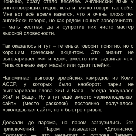
Конечно, сразу стало веселее. Английский язык у
англоговорящих гидов, кстати, мягко говоря так себе.
Мне вот всё время кажется, что я очень плохо по-
английски говорю, но как рядом начнут заворачивать
– мать честная, да я супротив них чисто мастер
высокой словесности.
Так оказалось и тут – тётенька говорит понятно, но с
хорошим греческим акцентом. Это значит не
выговаривает «ч» и «дж», вместо них задвигая «с».
Типа «сенкью вери мась!» или «дзэт плейн».
Напоминает выговор армейских камрадов из Коми
АССР, у которых было наоборот: парни не
выговаривали слова ЗиЛ и Вася – всегда получался
ЖиЛ и Ващя. Ну а тут ещё вместо «аркиолоджыкал
сайт» (место раскопок) постоянно получалось
«эколодзыкал сайт», но я быстро привык.
Доехали до парома, на паром загрузились без
приключений. Паром называется «Дионисиос
Соломос» — это мега-поэт с острова Закинф,