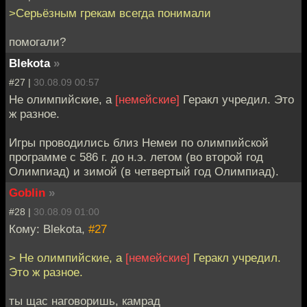
>Серьёзным грекам всегда понимали
помогали?
Blekota
»
#27 |
30.08.09 00:57
Не олимпийские, а
[немейские]
Геракл учредил. Это
ж разное.
Игры проводились близ Немеи по олимпийской
программе с 586 г. до н.э. летом (во второй год
Олимпиад) и зимой (в четвертый год Олимпиад).
Goblin
»
#28 |
30.08.09 01:00
Кому: Blekota,
#27
> Не олимпийские, а
[немейские]
Геракл учредил.
Это ж разное.
ты щас наговоришь, камрад