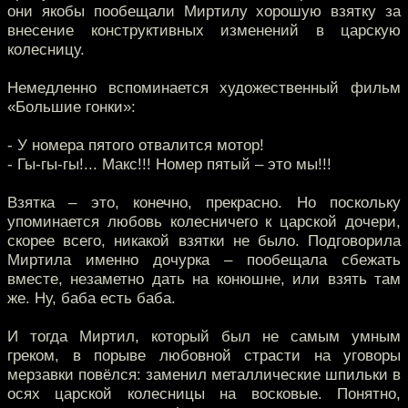
они якобы пообещали Миртилу хорошую взятку за
внесение конструктивных изменений в царскую
колесницу.
Немедленно вспоминается художественный фильм
«Большие гонки»:
- У номера пятого отвалится мотор!
- Гы-гы-гы!... Макс!!! Номер пятый – это мы!!!
Взятка – это, конечно, прекрасно. Но поскольку
упоминается любовь колесничего к царской дочери,
скорее всего, никакой взятки не было. Подговорила
Миртила именно дочурка – пообещала сбежать
вместе, незаметно дать на конюшне, или взять там
же. Ну, баба есть баба.
И тогда Миртил, который был не самым умным
греком, в порыве любовной страсти на уговоры
мерзавки повёлся: заменил металлические шпильки в
осях царской колесницы на восковые. Понятно,