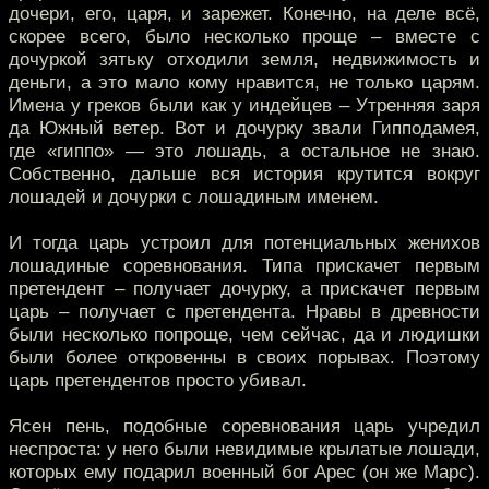
дочери, его, царя, и зарежет. Конечно, на деле всё,
скорее всего, было несколько проще – вместе с
дочуркой зятьку отходили земля, недвижимость и
деньги, а это мало кому нравится, не только царям.
Имена у греков были как у индейцев – Утренняя заря
да Южный ветер. Вот и дочурку звали Гипподамея,
где «гиппо» — это лошадь, а остальное не знаю.
Собственно, дальше вся история крутится вокруг
лошадей и дочурки с лошадиным именем.
И тогда царь устроил для потенциальных женихов
лошадиные соревнования. Типа прискачет первым
претендент – получает дочурку, а прискачет первым
царь – получает с претендента. Нравы в древности
были несколько попроще, чем сейчас, да и людишки
были более откровенны в своих порывах. Поэтому
царь претендентов просто убивал.
Ясен пень, подобные соревнования царь учредил
неспроста: у него были невидимые крылатые лошади,
которых ему подарил военный бог Арес (он же Марс).