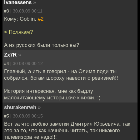
ivanessens
»
#3 |
30.08.09 00:11
Кому: Goblin,
#2
> Полякам?
А из русских были только вы?
Zx7R
»
#4 |
30.08.09 00:12
Главный, а ить я говорил - на Олимп поди ты
собрался, богам шороху навести с ревизией!!
История интересная, мне как быдлу
малочитающему историцкие книжки. :)
shurakenrwh
»
#5 |
30.08.09 00:15
Вот за что люблю заметки Дмитрия Юрьевича, так
это за то, что как начнёшь читать, так никакого
телевизора не надо!!!