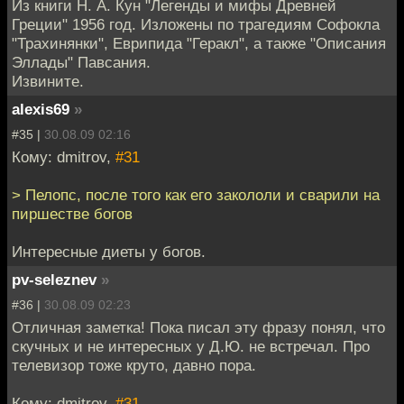
Из книги Н. А. Кун "Легенды и мифы Древней
Греции" 1956 год. Изложены по трагедиям Софокла
"Трахинянки", Еврипида "Геракл", а также "Описания
Эллады" Павсания.
Извините.
alexis69
»
#35 |
30.08.09 02:16
Кому: dmitrov,
#31
> Пелопс, после того как его закололи и сварили на
пиршестве богов
Интересные диеты у богов.
pv-seleznev
»
#36 |
30.08.09 02:23
Отличная заметка! Пока писал эту фразу понял, что
скучных и не интересных у Д.Ю. не встречал. Про
телевизор тоже круто, давно пора.
Кому: dmitrov,
#31