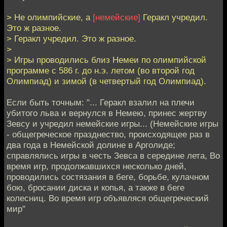
> Не олимпийские, а
[немейские]
Геракл учредил.
Это ж разное.
> Геракл учредил. Это ж разное.
>
> Игры проводились близ Немеи по олимпийской
программе с 586 г. до н.э. летом (во второй год
Олимпиад) и зимой (в четвертый год Олимпиад).
Если быть точным: "... Геракл взалил на плечи
убитого льва и вернулся в Немею, принес жертву
Зевсу и учредил немейские игры... (Немейские игры
- общегреческое празднество, происходящее раз в
два года в Немейской долине в Арголиде;
справлялись игры в честь Зевса в середине лета, Во
время игр, продолжавшихся несколько дней,
проводились состязания в беге, борьбе, кулачном
бою, бросании диска и копья, а также в беге
колесниц. Во время игр объявляся общегреческий
мир"