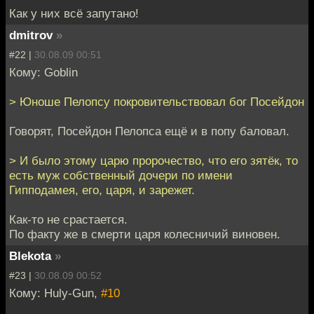
Как у них всё запутано!
dmitrov
»
#22 |
30.08.09 00:51
Кому: Goblin
> Юноше Пелопсу покровительствовал бог Посейдон
Говорят, Посейдон Пелопса ещё и в попу баловал.
> И было этому царю пророчество, что его зятёк, то
есть муж собственный дочери по имени
Гипподамея, его, царя, и зарежет.
Как-то не срастается.
По факту же в смерти царя колесничий виновен.
Blekota
»
#23 |
30.08.09 00:52
Кому: Huly-Gun,
#10