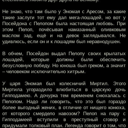
Не знаю, что там было у Эномая с Аресом, за какие
такие заслуги тот ему дал мега-лошадей, но вот у
Посейдона с Пелопом была настоящая любовь. При
этом Пелоп, почёсывая намазанный оливковым
маслом зад, ещё и на девок заглядывался. Не
удивлюсь, если он и к лошадям был неравнодушен.
В обчем, Посейдон выдал Пелопу своих крылатых
лошадей, которые должны были обеспечить
безусловную победу. Но юноша был греком, а значит
– человеком исключительно хитрым.
У царя Эномая был колесничий Миртил. Этого
Миртила угораздило влюбиться в царскую дочь
Гипподамею. А дочурка тем временем снюхалась с
Пелопом. Надо ли говорить, что это был гораздо
более выгодный жених, в отличие от нищего конюха,
от которого смердело навозом? Пелоп на пару с
Гипподамеей вступили в преступный сговор и
придумали толковый план. Легенда говорит о том, что