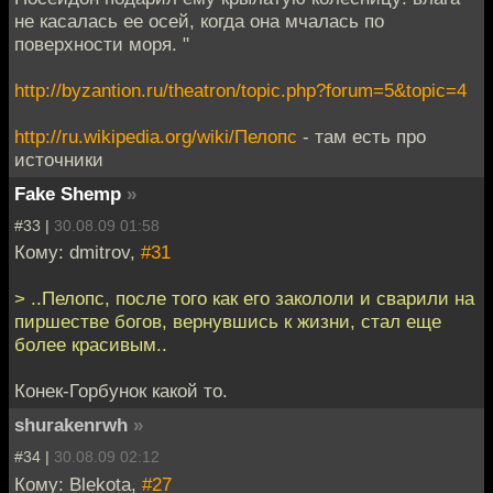
не касалась ее осей, когда она мчалась по
поверхности моря. "
http://byzantion.ru/theatron/topic.php?forum=5&topic=4
http://ru.wikipedia.org/wiki/Пелопс
- там есть про
источники
Fake Shemp
»
#33 |
30.08.09 01:58
Кому: dmitrov,
#31
> ..Пелопс, после того как его закололи и сварили на
пиршестве богов, вернувшись к жизни, стал еще
более красивым..
Конек-Горбунок какой то.
shurakenrwh
»
#34 |
30.08.09 02:12
Кому: Blekota,
#27