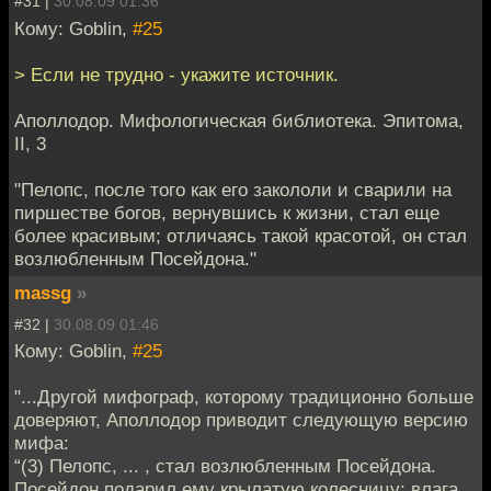
#31 |
30.08.09 01:36
Кому: Goblin,
#25
> Если не трудно - укажите источник.
Аполлодор. Мифологическая библиотека. Эпитома,
II, 3
"Пелопс, после того как его закололи и сварили на
пиршестве богов, вернувшись к жизни, стал еще
более красивым; отличаясь такой красотой, он стал
возлюбленным Посейдона."
massg
»
#32 |
30.08.09 01:46
Кому: Goblin,
#25
"...Другой мифограф, которому традиционно больше
доверяют, Аполлодор приводит следующую версию
мифа:
“(3) Пелопс, ... , стал возлюбленным Посейдона.
Посейдон подарил ему крылатую колесницу: влага