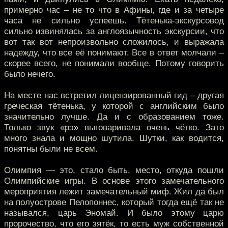
примерно час – не то что в Афины, где и за четыре
часа не сильно успеешь. Тётенька-экскурсовод
сильно извинялась за англоязычность экскурсии, что
вот так вот непроизвольно сложилось, и выражала
надежду, что все её понимают. Все в ответ молчали –
скорее всего, не понимали вообще. Потому говорить
было нечего.
На месте нас встретил лицензированный гид – другая
греческая тётенька, у которой с английским было
значительно лучше. Да и с образованием тоже.
Только звук «рэ» выговаривала очень чётко. Зато
много знала и мощно шутила. Шутки, как водится,
понятны были не всем.
Олимпия — это, стало быть, место, откуда пошли
Олимпийские игры. В основе этого замечательного
мероприятия лежит замечательный миф. Жил да был
на полуострове Пелопоннес, который тогда ещё так не
назывался, царь Эномай. И было этому царю
пророчество, что его зятёк, то есть муж собственной