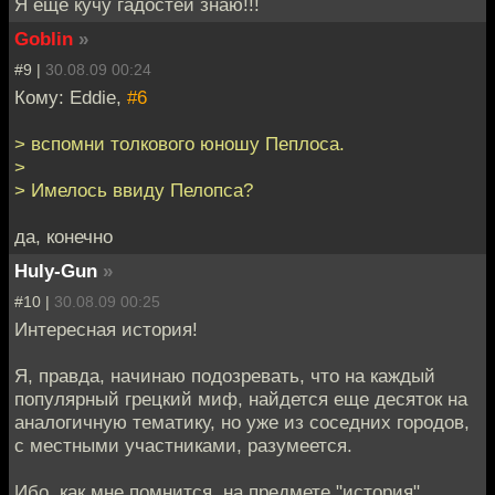
Я ещё кучу гадостей знаю!!!
Goblin
»
#9 |
30.08.09 00:24
Кому: Eddie,
#6
> вспомни толкового юношу Пеплоса.
>
> Имелось ввиду Пелопса?
да, конечно
Huly-Gun
»
#10 |
30.08.09 00:25
Интересная история!
Я, правда, начинаю подозревать, что на каждый
популярный грецкий миф, найдется еще десяток на
аналогичную тематику, но уже из соседних городов,
с местными участниками, разумеется.
Ибо, как мне помнится, на предмете "история"