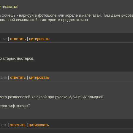
е плакаты!
 хочешь - нарисуй в фотошопе или кореле и напечатай. Там даже рисова
нальной символикой в интернете предостаточно.
|
ответить
|
цитировать
15:57
о старых постеров.
|
ответить
|
цитировать
18:40
мега-развесистой клюквой про русско-кубинских злыдней.
иероглиф значит?
|
ответить
|
цитировать
19:11