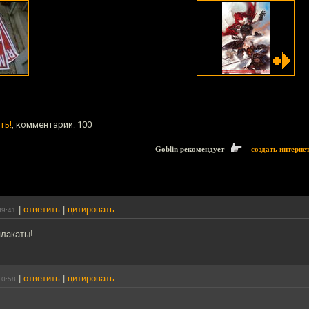
ть!
, комментарии: 100
Goblin рекомендует
создать интерне
|
ответить
|
цитировать
09:41
плакаты!
|
ответить
|
цитировать
10:58