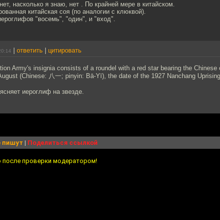
нет, насколько я знаю, нет . По крайней мере в китайском.
рованная китайская соя (по аналогии с клюквой).
ероглифов "восемь", "один", и "вход".
|
ответить
|
цитировать
20:14
tion Army's insignia consists of a roundel with a red star bearing the Chinese 
 August (Chinese: 八一; pinyin: Bā-Yī), the date of the 1927 Nanchang Uprising
ясняет иероглиф на звезде.
 пишут
|
Поделиться ссылкой
о после проверки модератором!