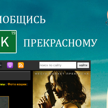
ьмы
|
Фото кошек
|