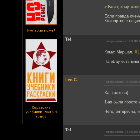
> Блин, хочу таки
Если правда очень
Клипартов с нацио
Империя ножей
Tef
отправлено 25.09.09 
Кому: Маршал,
#1
На eBay есть мног
Leo G
отправлено 26.09.09 
Ха, толково)
1-ая была просто 
Советские
Чего, интересно, 
учебники 1940-50х
годов
Tef
отправлено 26.09.09 