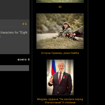
65
# 6
characters for "Eight
.
Остров Сахалин, река Найба
всего: 6
Медаль ордена "За заслуги перед
Отечеством" II степени