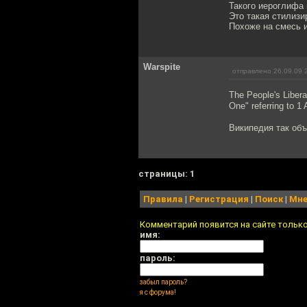
Такого иероглифа 
Это такая стилизи
Похоже на смесь и
Warspite
отправлено 26.09.09 
The People's Libera
One" referring to 1
Википедия так объ
cтраницы: 1
Правила
|
Регистрация
|
Поиск
|
Мне
Комментарий появится на сайте тольк
имя:
пароль:
забыл пароль?
я с форума!