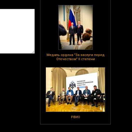
Медаль ордена "За заслуги перед
Отечеством" II степени
РВИО