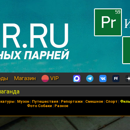
оды
Магазин
VIP
паганда
икатуры
|
Музон
|
Путешествия
|
Репортажи
|
Смешное
|
Спорт
|
Фил
Фото Собаки
|
Разное