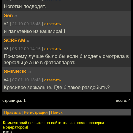
Ноготки подводят.
Sen
»
#2 |
21.10.09 13:48
|
ответить
и пальтейко из кашмира!!!
SCREAM
»
#3 |
06.12.09 14:16
|
ответить
По-моему лучше было бы если б модель смотрела в
зеркальце а не в фотоаппарат.
SHINNOK
»
#4 |
07.01.10 13:43
|
ответить
Красивое зеркальце. Где б такое раздобыть?
cтраницы: 1
всего: 4
Правила
|
Регистрация
|
Поиск
Комментарий появится на сайте только после проверки
модератором!
имя: