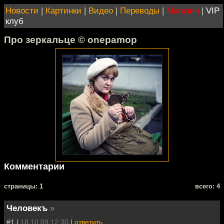
Новости
|
Картинки
|
Видео
|
Переводы
|
Магазин
|
VIP
клуб
Про зеркальце © onepamop
Комментарии
cтраницы: 1
всего: 4
Человекъ
»
#1 |
18.10.09 12:30
|
ответить