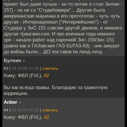
проект был даже лучше - он то потом и стал Зилом -
157) - но не со "Студебеккера"... Другая была
американская машинка в его прототипах - чуть чуть
другая - Интернационал ("Интернейшнел") - от
Студера у ЗиС-151 совсем другой движок, и немного
другая трансмиссия. И про военные года немного
зря - начало работ над парочкой Зис-150/Зис-151
(равно как и ГАЗовские ГАЗ-51/ГАЗ-63) - они аккурат
до войны были... ДО поставок по ленд-лизу.
Булкин
»
#3 |
18.10.09 21:40
|
ответить
Кому: ФВЛ (FVL),
#2
Вы как всегда правы. Благодарю за грамотную
коррекцию.
Anber
»
#4 |
19.10.09 01:02
|
ответить
Кому: ФВЛ (FVL),
#2