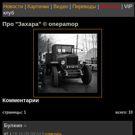
Новости
|
Картинки
|
Видео
|
Переводы
|
Магазин
|
VIP
клуб
Про "Захара" © onepamop
Комментарии
cтраницы: 1
всего: 10
Булкин
»
#1 |
18.10.09 09:54
|
ответить