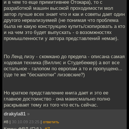
и в чем то еще примитивнее Отокара), то с
разработкой машин высокой проходимости мол
автор лучше всех знает что и как и советы дает один
другого нереализуемей (не понимая что проблема
была не какую конструкцию купить/скопировать а кто
и на чем это будет выпускать - о возомжностях
промышленности у автора представлений немае).
По Ленд лизу - скомкано до предела - описана самая
ходовая техника (Виллис и Студебеккер) а вот все
остальное - галопом по европам а то и пропущено...
(где те же "бескапотки" лизовские?)
Но краткое представление книга дает и это ее
главное достоинство - она макисмально полно
раскрывает тему из того что есть сейчас.
drakyla81
»
#8 |
30.10.09 23:25
|
ответить