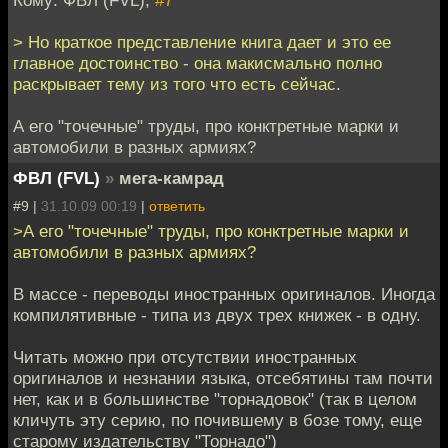
Кому: ФВЛ (FVL),
#7
> Но краткое представление книга дает и это ее
главное достоинство - она макисмально полно
раскрывает тему из того что есть сейчас.
А его "точечные" труды, про конктретные марки и
автомобили в разных армиях?
ФВЛ (FVL)
»
мега-камрад
#9 |
31.10.09 00:19
|
ответить
>А его "точечные" труды, про конктретные марки и
автомобили в разных армиях?
В массе - переводы иностранных оригиналов. Иногда
компилятивные - типа из двух трех книжек - в одну.
Читать можно при отсутствии иностранных
оригиналов и незнании языка, отсебятины там почти
нет, как и в большинстве "торнадовок" (так в целом
кличуть эту серию, по почившему в бозе тому, еще
старому издательству "Торнадо")