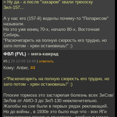
> Ну да - а после "захаром" звали трехоску
Зил-157...
А у нас его (157-й) водилы почему-то "Поларисом"
называли.
Но это уже конец 70-х, начало 80-х, Восточная
Сибирь.
"Раскочегарить на полную скорость его трудно, но
зато потом - хрен остановишь!" :)
ФВЛ (FVL)
»
мега-камрад
#5 |
29.10.09 19:49
|
ответить
Кому: Anber,
#4
>"Раскочегарить на полную скорость его трудно, но
зато потом - хрен остановишь!" :)
Плохие тормоза это застарелая болезнь всех ЗиСов/
ЗиЛов от АМО-3 до ЗиЛ-130 невключительно.
Жалобы на сие были в первых рядах рекламаций.
Но до войны , в 1930е это было еще что - вон ЯГи