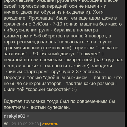
(ярославские тяжелые грузовики - вообще в массе
своей тормозов на передней оси не имели - и
ничего, даже автобусы из них делали). Хотя
вождение "Ярославца" было тем еще адом даже в
сравнении с ЗИСом - 7-10 тонная машина без какого
либо усиления руля - баранка в полметра
диаметром и 5-6 оборотов на полный поворот, в
горах реокмендовалось "пользоваться на спуске
трасмисионным (стояночным) тормозом "слегка не
затягивая"... 90 сильный двигун "Геркулес" с
нехилой по тем временам компрессией (на Студерах
ленд лизовских стоял почти такой же) заводили
"кривым стартером", вручную 2-3 человека...
Передачи только "двойным выжимом" - понятно, что
не было синхронизаторов - так там какие размеры
были той "коробки скоростей" :-)
Водител грузовика тогда был по современным бы
понятиям - чистый супермен.
drakyla81
»
#6 |
29.10.09 23:28
|
ответить