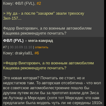
Кому: ФВЛ (FVL),
#2
> Ну да - а после "захаром" звали трехоску
Зил-157...
Федор Викторович, а по военным автомобилям
Кащеева рекомендуете почитать?
ФВЛ (FVL)
»
мега-камрад
#7 |
30.10.09 11:10
|
ответить
Кому: drakyla81,
#6
>Федор Викторович, а по военным автомобилям
Кащеева рекомендуете почитать?
Это новая которая? Почитать ее стоит, но и
недостатков там. То авторская отсебятина - что мол
все советское автомобилестроение пошло бы
другим путем если бы за прототип взяли для Зиса
не Аутокар а Мерседес (хотя тот Мерседес что нам
предлагали была модель чуть ли не середины 1910х