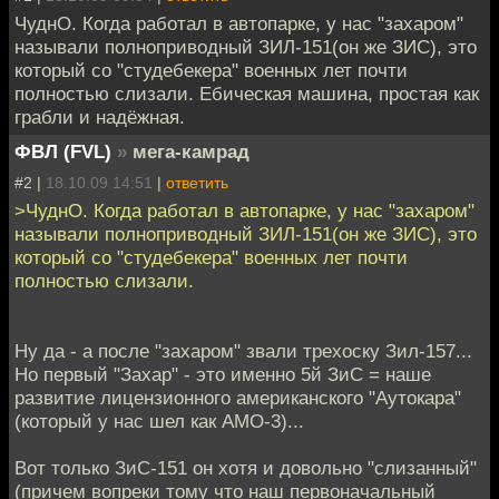
ЧуднО. Когда работал в автопарке, у нас "захаром"
называли полноприводный ЗИЛ-151(он же ЗИС), это
который со "студебекера" военных лет почти
полностью слизали. Ебическая машина, простая как
грабли и надёжная.
ФВЛ (FVL)
»
мега-камрад
#2 |
18.10.09 14:51
|
ответить
>ЧуднО. Когда работал в автопарке, у нас "захаром"
называли полноприводный ЗИЛ-151(он же ЗИС), это
который со "студебекера" военных лет почти
полностью слизали.
Ну да - а после "захаром" звали трехоску Зил-157...
Но первый "Захар" - это именно 5й ЗиС = наше
развитие лицензионного американского "Аутокара"
(который у нас шел как АМО-3)...
Вот только ЗиС-151 он хотя и довольно "слизанный"
(причем вопреки тому что наш первоначальный