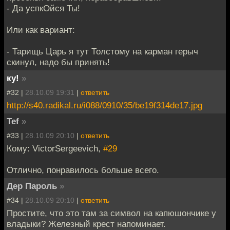
- Да успкОйся Ты!
Или как вариант:
- Тарищь Царь я тут Толстому на карман герыч
скинул, надо бы принять!
ку!
»
#32 |
28.10.09 19:31
|
ответить
http://s40.radikal.ru/i088/0910/35/be19f314de17.jpg
Tef
»
#33 |
28.10.09 20:10
|
ответить
Кому: VictorSergeevich,
#29
Отлично, понравилось больше всего.
Дер Пароль
»
#34 |
28.10.09 20:10
|
ответить
Простите, что это там за символ на капюшончике у
владыки? Железный крест напоминает.