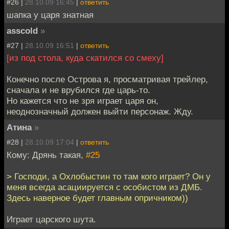
#26 |
28.10.09 16:45
|
ответить
шапка у царя знатная
asscold
»
#27 |
28.10.09 16:51
|
ответить
[из под стола, куда скатился со смеху]
Конечно после Острова я, просматривая трейлер,
сначала и не врубился где царь-то.
Но кажется что не зря играет царя он,
неоднозначный должен выйти персонаж. Жду.
Атина
»
#28 |
28.10.09 17:04
|
ответить
Кому: Дрянь такая,
#25
> Господи, а Охлобыстин то там кого играет? Он у
меня всегда асациируется с особистом из ДМБ.
Здесь наверное будет главным опричником))
Играет царского шута.