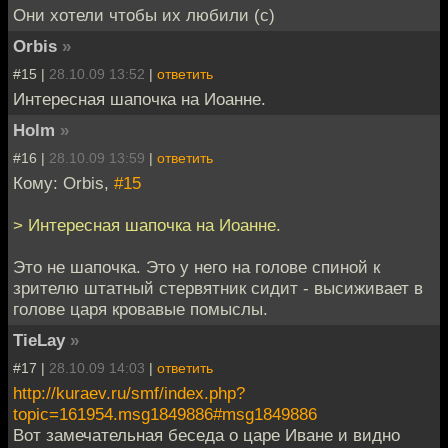
Они хотели чтобы их любили (с)
Orbis
»
#15 |
28.10.09 13:52
|
ответить
Интересная шапочка на Иоанне.
Holm
»
#16 |
28.10.09 13:59
|
ответить
Кому: Orbis,
#15
> Интересная шапочка на Иоанне.
Это не шапочка. Это у него на голове спиной к
зрителю штатный стервятник сидит - высиживает в
голове царя кровавые помыслы.
TieLay
»
#17 |
28.10.09 14:03
|
ответить
http://kuraev.ru/smf/index.php?
topic=161954.msg1849886#msg1849886
Вот замечательная беседа о царе Иване и видно