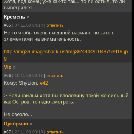
Хотя, под конец уже как-то так... то ли остыл, то ли
выветрился.
Кремень
»
#65 |
07.11.09 04:14
|
ответить
Не то чтобы очень смешной вариант, но зато с
элементами на внимательность.
http://img39.imageshack.us/img39/4444/l1048753919.jp
g
Vic
»
#66 |
10.11.09 00:11
|
ответить
Кому: ShyLion,
#42
> Если фильм хотя бы вполовину такой же сильный
как Остров, то надо смотреть.
Не свезло...
Цукерман
»
#67 |
22.11.09 00:13
|
ответить