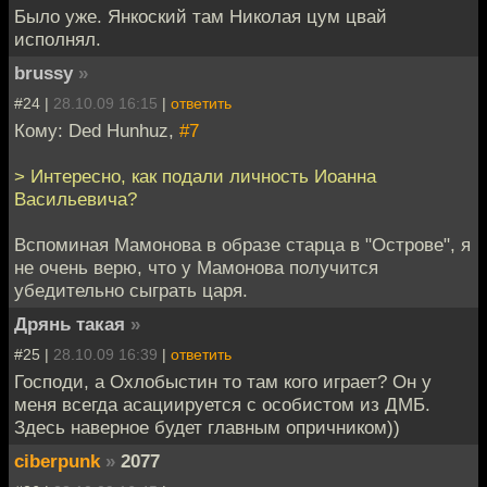
Было уже. Янкоский там Николая цум цвай
исполнял.
brussy
»
#24 |
28.10.09 16:15
|
ответить
Кому: Ded Hunhuz,
#7
> Интересно, как подали личность Иоанна
Васильевича?
Вспоминая Мамонова в образе старца в "Острове", я
не очень верю, что у Мамонова получится
убедительно сыграть царя.
Дрянь такая
»
#25 |
28.10.09 16:39
|
ответить
Господи, а Охлобыстин то там кого играет? Он у
меня всегда асациируется с особистом из ДМБ.
Здесь наверное будет главным опричником))
ciberpunk
»
2077