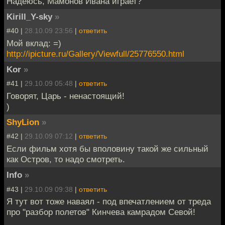
Надеюсь, Мамонов Ивана играет?
Kirill_Y-sky
»
#40 |
28.10.09 23:56
|
ответить
Мой вклад: =)
http://ipicture.ru/Gallery/Viewfull/25776550.html
Kor
»
#41 |
29.10.09 05:48
|
ответить
Говорят, Царь - ненастоящий!
)
ShyLion
»
#42 |
29.10.09 07:12
|
ответить
Если фильм хотя бы вполовину такой же сильный
как Остров, то надо смотреть.
Info
»
#43 |
29.10.09 09:38
|
ответить
Я тут вот тоже наваял - под впечатлением от треда
про "разбор полетов" Кинчева камрадом Севой!