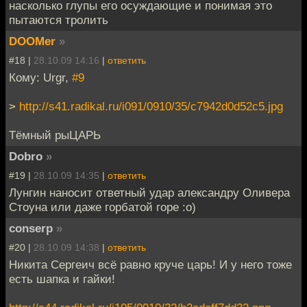
насколько глупы его осуждающие и понимая это
пытаются тролить
DOOMer
»
#18 |
28.10.09 14:16
|
ответить
Кому: Urgr,
#9
>
http://s41.radikal.ru/i091/0910/35/c7942d0d52c5.jpg
Тёмный рыЦАРЬ
Dobro
»
#19 |
28.10.09 14:35
|
ответить
Лунгин наносит ответный удар александру Оливера
Стоуна или даже горбатой горе :о)
conserp
»
#20 |
28.10.09 14:38
|
ответить
Никита Сергеич всё равно круче царь! И у него тоже
есть шапка и гайки!