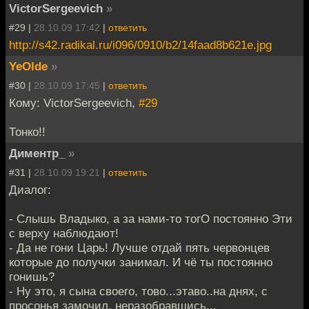
VictorSergeevich
»
#29 |
28.10.09 17:42
|
ответить
http://s42.radikal.ru/i096/0910/b2/14faad8b621e.jpg
YeOlde
»
#30 |
28.10.09 17:45
|
ответить
Кому: VictorSergeevich,
#29
Тонко!!
Диментр_
»
#31 |
28.10.09 19:21
|
ответить
Диалог:
- Слышь Владыко, а за нами-то тогО постоянно Эти
с верху наблюдают!
- Да не гони Царь! Лучше отдай пять червонцев
которые до получки занимал. И чё ты постоянно
гонишь?
- Ну это, я сына своего, тово...этаво..на днях, с
просонья замочил, неразобравшись...