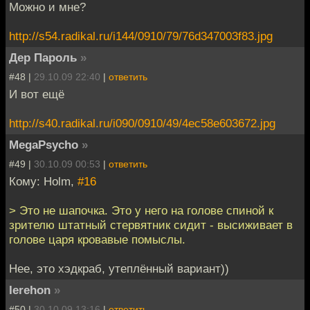
Можно и мне?
http://s54.radikal.ru/i144/0910/79/76d347003f83.jpg
Дер Пароль
»
#48 |
29.10.09 22:40
|
ответить
И вот ещё
http://s40.radikal.ru/i090/0910/49/4ec58e603672.jpg
MegaPsycho
»
#49 |
30.10.09 00:53
|
ответить
Кому: Holm,
#16
> Это не шапочка. Это у него на голове спиной к
зрителю штатный стервятник сидит - высиживает в
голове царя кровавые помыслы.
Нее, это хэдкраб, утеплённый вариант))
Ierehon
»
#50 |
30.10.09 13:16
|
ответить