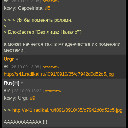
#8 |
28.10.09 13:08
|
ответить
Кому: Capoeirista,
#5
> > > Их бы поменять ролями.
>
> Блокбастер "Без лица: Начало"?
а может начнётся так: в младенчестве их поменяли
местами!
Urgr
»
#9 |
28.10.09 13:08
|
ответить
http://s41.radikal.ru/i091/0910/35/c7942d0d52c5.jpg
Rus[H]
»
#10 |
28.10.09 13:22
|
ответить
Кому: Urgr,
#9
> >
http://s41.radikal.ru/i091/0910/35/c7942d0d52c5.jpg
АААААААААААА!!!!