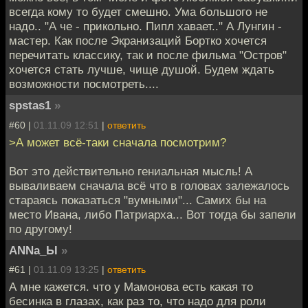
всегда кому то будет смешно. Ума большого не
надо.. "А че - прикольно. Пипл хавает.." А Лунгин -
мастер. Как после Экранизаций Бортко хочется
перечитать классику, так и после фильма "Остров"
хочется стать лучше, чище душой. Будем ждать
возможности посмотреть....
spstas1
»
#60 |
01.11.09 12:51
|
ответить
>А может всё-таки сначала посмотрим?
Вот это действительно гениальная мысль! А
вываливаем сначала всё что в головах залежалось
стараясь показаться "вумными"... Самих бы на
место Ивана, либо Патриарха... Вот тогда бы запели
по другому!
ANNa_Ы
»
#61 |
01.11.09 13:25
|
ответить
А мне кажется. что у Мамонова есть какая то
бесинка в глазах, как раз то, что надо для роли