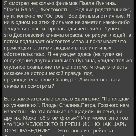
Я смотрел несколько фильмов Павла Лунгина.
"Такси-Блюз", "Жестокость", "Бедные родственники",
ну и, конечно же "Остров". Все фильмы отличные. Я
ни в одном из этих фильмов не заметил какой-либо
тенденциозности, пропаганды чего-либо. Лунгин -
это Достоевский кинематографа, он рисует людей, а
потом подливает обстоятельства и показывает что
происходит с этими людьми в тех или иных
обстоятельствах. Я не увидел здесь (на тупичке)
обсуждения других фильмов Лунгина, увидел только
огульное охаивание только потому, что-де это есть
искажение исторической правды под
предводительством Сванидзе. А может всё-таки
сначала посмотрим?
Есть замечательные слова в Евангелие. "По плодам
их узнаете их". Плоды Сталина,Петра, Грозного нам
известны. Но эти великие не щадили ни себя, ни
других. Может об этом фильм? Или может он о том,
что "КАК ЧЕЛОВЕК ТО Я ГРЕШНИК, НО КАК ЦАРЬ
ТО Я ПРАВЕДНИК". -- Это слова из трейлера.