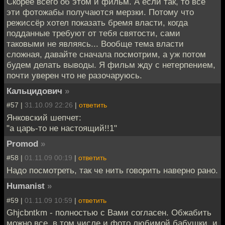
Скорее всего об этом и фильм. А если так, то все
эти фотожабы получаются мерзки. Потому что
режиссёр хотел показать бремя власти, когда
подданные требуют от тебя святости, сами
таковыми не являясь... Вообще тема власти
сложная, давайте сначала посмотрим, а уж потом
будем делать выводы. Я фильм жду с нетерпением,
почти уверен что не разочаруюсь.
Кальцидович
»
#57 |
31.10.09 22:26
|
ответить
Янковский шепчет:
"а царь-то не настоящий!!1"
Promod
»
#58 |
01.11.09 00:19
|
ответить
Надо посмотреть, так че нить говорить наверно рано.
Humanist
»
#59 |
01.11.09 10:59
|
ответить
Ghjcbntkm - полностью с Вами согласен. Обжабить
можно все, в том числе и фото любимой бабушки..и