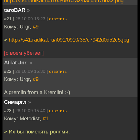
http://s44.radikal.ru/i105/0910/32/b3cdaff7dd32.png
taroBAR
»
#21 |
28.10.09 15:23
|
ответить
Кому: Urgr,
#9
>
http://s41.radikal.ru/i091/0910/35/c7942d0d52c5.jpg
[с воем убегает]
AlTat Jnr.
»
#22 |
28.10.09 15:30
|
ответить
Кому: Urgr,
#9
A gremlin from a Kremlin! :-)
Симаргл
»
#23 |
28.10.09 15:40
|
ответить
Кому: Metodist,
#1
> Их бы поменять ролями.