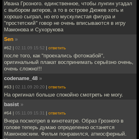
Ивана Грозного. единственное, чтобы лунгин угадал
с выбором актеров, а то в острове Дюжев хоть и
хорошо сыграл, но его мускулистая фигура и
"простетский" говор не очень вписываются в игру
Мамонова и Сухорукова
Sen
»
#62 |
02.11.09 15:52
|
ответить
после того, как "проехались фотожабой",
оригинальный плакат воспринимать серьёзно очень,
очень сложно!!!
codename_48
»
#63 |
02.11.09 20:20
|
ответить
На оригинал больше спокойно смотреть не могу.
basist
»
#64 |
05.11.09 15:31
|
ответить
Вчера посмотрел в кинотеатре. Образ Грозного в
голове теперь думаю определенно останется
Мамоновским. Фильм понравился, атмосферный.