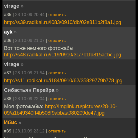
virage
»
#35 |
28.10.09 20:44
|
ответить
http://s39.radikal.ru/i083/0910/db/02e811b2f8a1.jpg
ayk
»
#36 |
28.10.09 21:07
|
ответить
Вот тоже немного фотожабы
http://s48.radikal.ru/i119/0910/31/7b1fd815acbc.jpg
virage
»
#37 |
28.10.09 21:54
|
ответить
http://s11.radikal.ru/i184/0910/62/35829779b778.jpg
Сибастьян Перейра
»
#38 |
28.10.09 22:04
|
ответить
Моя фотожабка:
http://imglink.ru/pictures/28-10-
09/a1b49340ff4b508f9abbaa980209de47.jpg
Ибис
»
#39 |
28.10.09 23:12
|
ответить