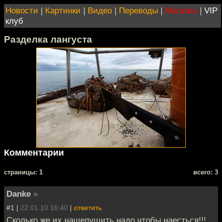
Новости
|
Картинки
|
Видео
|
Переводы
|
Магазин
|
VIP
клуб
Разделка лангуста
Комментарии
cтраницы: 1
всего: 3
Danke
»
#1 |
22.01.10 16:40
|
ответить
Сколько же их нашелушить надо чтобы наесться!!!