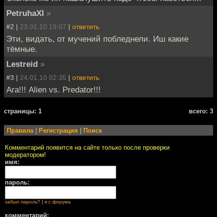
PetruhaXI
»
#2 |
23.01.10 19:07
|
ответить
Эти, видать, от мучений побледнели. Иш какие
тёмные.
Lestreid
»
#3 |
24.01.10 02:35
|
ответить
Ага!!! Alien vs. Predator!!!
cтраницы: 1
всего: 3
Правила
|
Регистрация
|
Поиск
Комментарий появится на сайте только после проверки
модератором!
имя:
пароль:
забыл пароль?
|
я с форума
комментарий: