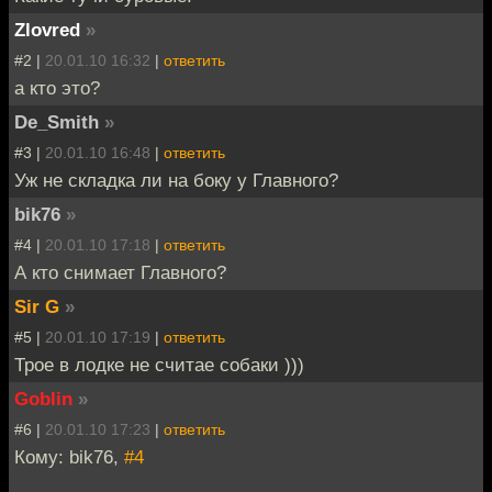
Zlovred
»
#2 |
20.01.10 16:32
|
ответить
а кто это?
De_Smith
»
#3 |
20.01.10 16:48
|
ответить
Уж не складка ли на боку у Главного?
bik76
»
#4 |
20.01.10 17:18
|
ответить
А кто снимает Главного?
Sir G
»
#5 |
20.01.10 17:19
|
ответить
Трое в лодке не считае собаки )))
Goblin
»
#6 |
20.01.10 17:23
|
ответить
Кому: bik76,
#4