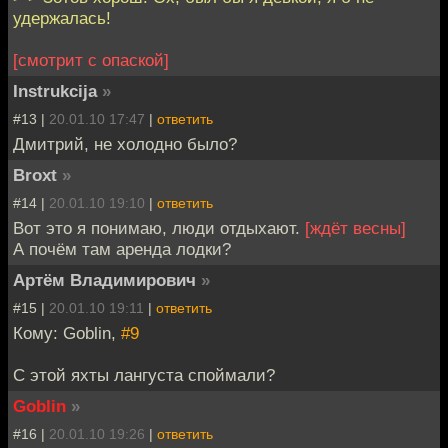
удержалась!
[смотрит с опаской]
Instrukcija
»
#13 |
20.01.10 17:47
|
ответить
Дмитрий, не холодно было?
Broxt
»
#14 |
20.01.10 19:10
|
ответить
Вот это я понимаю, люди отдыхают.
[ждёт весны]
А почём там аренда лодки?
Артём Владимирович
»
#15 |
20.01.10 19:11
|
ответить
Кому: Goblin,
#9
С этой яхты лангуста споймали?
Goblin
»
#16 |
20.01.10 19:26
|
ответить