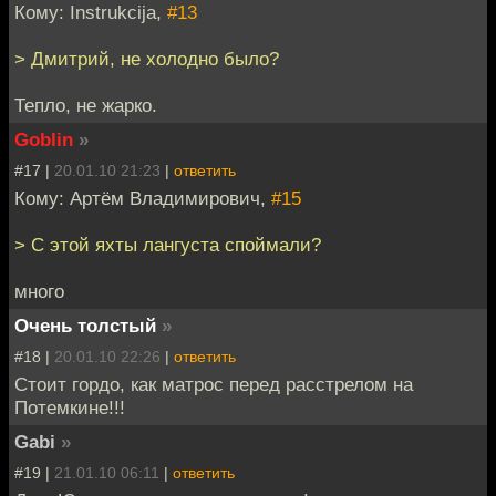
Кому: Instrukcija,
#13
> Дмитрий, не холодно было?
Тепло, не жарко.
Goblin
»
#17 |
20.01.10 21:23
|
ответить
Кому: Артём Владимирович,
#15
> С этой яхты лангуста споймали?
много
Очень толстый
»
#18 |
20.01.10 22:26
|
ответить
Стоит гордо, как матрос перед расстрелом на
Потемкине!!!
Gabi
»
#19 |
21.01.10 06:11
|
ответить