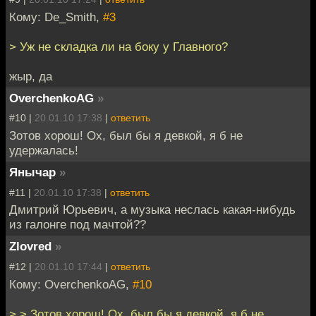
Кому: De_Smith,
#3
> Уж не складка ли на боку у Главного?
жыр, да
OverchenkoAG
»
#10 |
20.01.10 17:38
|
ответить
Зотов хорош! Ох, был бы я девкой, я б не
удержалась!
Янычар
»
#11 |
20.01.10 17:38
|
ответить
Дмитрий Юрьевич, а музыка неслась какая-нибудь
из галонге под мачтой??
Zlovred
»
#12 |
20.01.10 17:44
|
ответить
Кому: OverchenkoAG,
#10
> > Зотов хорош! Ох, был бы я девкой, я б не