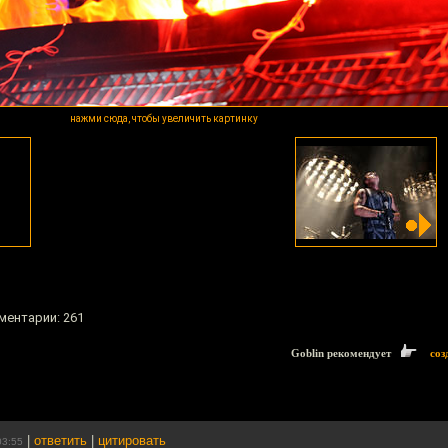
нажми сюда, чтобы увеличить картинку
мментарии: 261
Goblin рекомендует
соз
|
ответить
|
цитировать
03:55