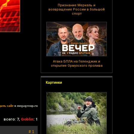
Признание Меркель и
возвращение России в большой
спорт
Атака БПЛА на Геленджик и
открытие Ормузского пролива
Картинки
дать сайт
в megagroup.ru
всего: 7,
Goblin
: 1
# 1