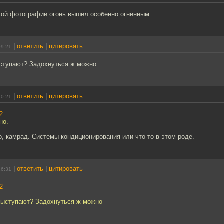
этой фотографии огонь вышел особенно огненным.
|
ответить
|
цитировать
09:21
ыступают? Задохнуться ж можно
|
ответить
|
цитировать
10:21
2
но.
, камрад. Системы кондиционирования или что-то в этом роде.
|
ответить
|
цитировать
16:31
2
 выступают? Задохнуться ж можно