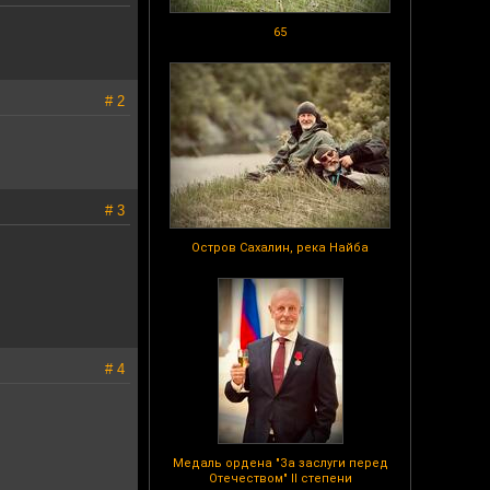
65
# 2
# 3
Остров Сахалин, река Найба
# 4
Медаль ордена "За заслуги перед
Отечеством" II степени