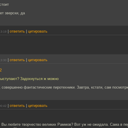
стоит
ет зверски, да
|
ответить
|
цитировать
13:19
|
ответить
|
цитировать
13:30
2
 выступают? Задохнуться ж можно
т, совершенно фантастические пиротехники. Завтра, кстати, сам посмотр
|
ответить
|
цитировать
00:42
 Вы любите творчество великих Раммов? Вот уж не ожидала. Сама в пе