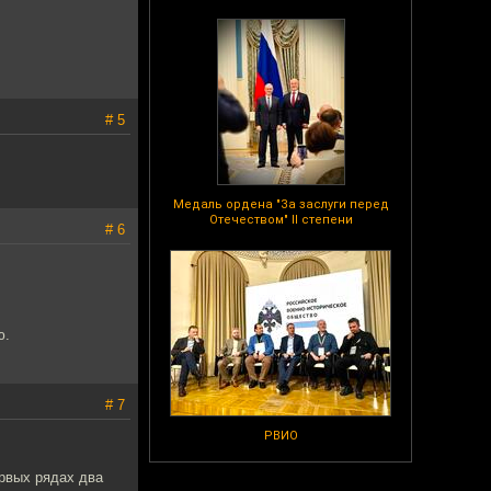
# 5
Медаль ордена "За заслуги перед
Отечеством" II степени
# 6
ю.
# 7
РВИО
рвых рядах два