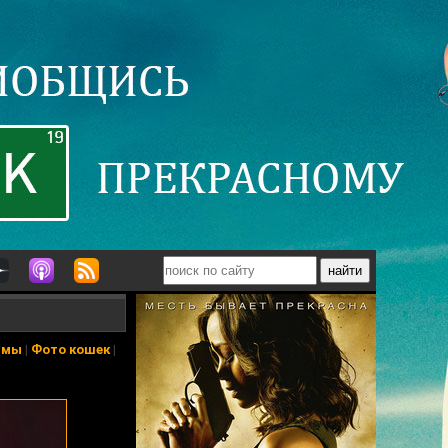
ьмы
|
Фото кошек
|