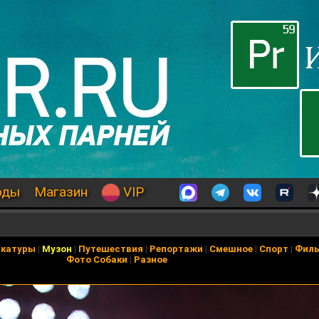
оды
Магазин
VIP
икатуры
|
Музон
|
Путешествия
|
Репортажи
|
Смешное
|
Спорт
|
Фил
Фото Собаки
|
Разное