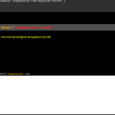
ывала. Нормально там керосом пахнет :)
 пишут
|
Поделиться ссылкой
о после проверки модератором!
екста.
Оверквотинг
- зло.