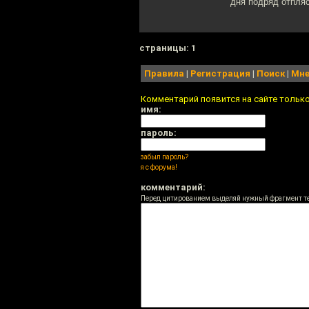
дня подряд отпляс
cтраницы: 1
Правила
|
Регистрация
|
Поиск
|
Мне
Комментарий появится на сайте тольк
имя:
пароль:
забыл пароль?
я с форума!
комментарий:
Перед цитированием выделяй нужный фрагмент т