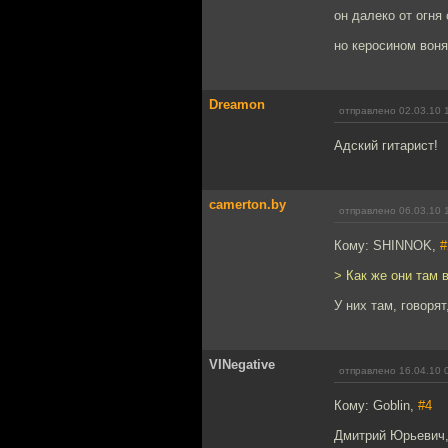
он далеко от огня 
но керосином воня
Dreamon
отправлено 02.03.10 
Адский гитарист!
camerton.by
отправлено 06.03.10 
Кому: SHINNOK,
#
> Как же они там
У них там, говоря
VINegative
отправлено 16.04.10 
Кому: Goblin,
#4
Дмитрий Юрьевич,