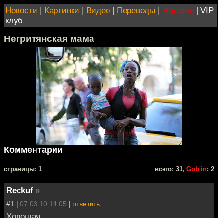
Новости
|
Картинки
|
Видео
|
Переводы
|
Магазин
|
VIP
клуб
Негритянская мама
Комментарии
cтраницы: 1
всего: 31,
Goblin
: 2
Reckuf
»
#1 |
07.03.10 14:05
|
ответить
Хорошая.