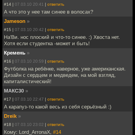
#14 |
07.03.10 20:41
|
ответить
А что это у нее там синее в волосах?
Jameson
»
#15 |
07.03.10 20:42
|
ответить
На'Ви. нос плоский и что-то синее. :) Хвоста нет.
Хотя если студентка -может и быть!
Кремень
»
#16 |
07.03.10 20:59
|
ответить
Футболка на ребёнке, наверное, уже американская.
Дизайн с сердцем и медведем, на мой взгляд,
капиталистический!
МАКС30
»
#17 |
07.03.10 22:47
|
ответить
А карапуз-то какой весь из себя серьёзный :)
Dreik
»
#18 |
07.03.10 23:02
|
ответить
Кому: Lord_ArronaX,
#14