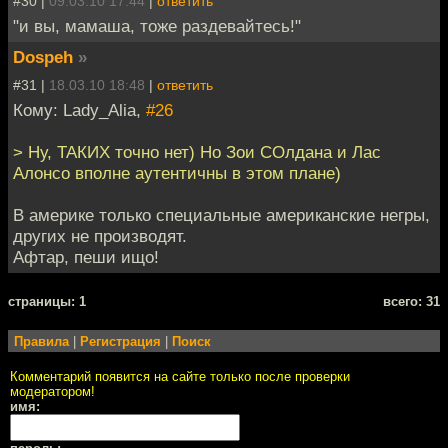
#30 |
09.03.10 17:44
|
ответить
"и вы, мамаша, тоже раздевайтесь!"
Dospeh
»
#31 |
18.03.10 18:48
|
ответить
Кому: Lady_Alia,
#26
> Ну, ТАКИХ точно нет) Но Зои СОлдана и Лас
Алонсо вполне аутентичны в этом плане)
В америке только специальные американские негры,
других не производят.
Афтар, пеши ищо!
cтраницы: 1
всего: 31
Правила
|
Регистрация
|
Поиск
Комментарий появится на сайте только после проверки
модератором!
имя: