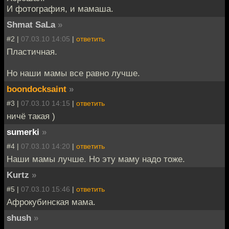
И фотография, и мамаша.
Shmat SaLa
»
#2 |
07.03.10 14:05
|
ответить
Пластичная.
Но наши мамы все равно лучше.
boondocksaint
»
#3 |
07.03.10 14:15
|
ответить
ничё такая )
sumerki
»
#4 |
07.03.10 14:20
|
ответить
Наши мамы лучше. Но эту маму надо тоже.
Kurtz
»
#5 |
07.03.10 15:46
|
ответить
Афрокубинская мама.
shush
»