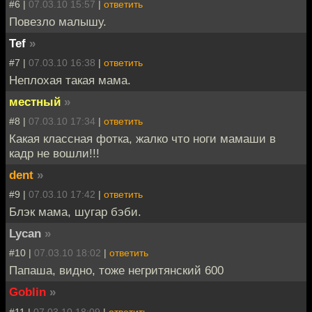
#6 |
07.03.10 15:57
|
ответить
Повезло малышу.
Tef
»
#7 |
07.03.10 16:38
|
ответить
Неплохая такая мама.
местный
»
#8 |
07.03.10 17:34
|
ответить
Какая классная фотка, жалко что ноги мамаши в
кадр не вошли!!!
dent
»
#9 |
07.03.10 17:42
|
ответить
Блэк мама, шугар бэби.
Lycan
»
#10 |
07.03.10 18:02
|
ответить
Папаша, видно, тоже негритянский 600
Goblin
»
#11 |
07.03.10 18:09
|
ответить