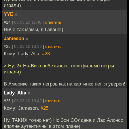
играли)
YYE
»
#24 |
08.03.10 11:48
|
ответить
Ниче так мамы, в Гаване!)
Jameson
»
#25 |
08.03.10 18:33
|
ответить
Кому: Lady_Alia,
#23
> Ну, 2х На-Ви в небезызвестном фильме негры
играли)
В Америке таких негров как на картинке нет, я уверен!
Lady_Alia
»
#26 |
08.03.10 19:49
|
ответить
Кому: Jameson,
#25
Ну, ТАКИХ точно нет) Но Зои СОлдана и Лас Алонсо
вполне аутентичны в этом плане)