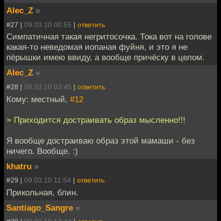
Alec_Z
»
#27 |
09.03.10 00:55
|
ответить
Симпатичная такая негритосочка. Тока вот на голове
какая-то неведомая иопаная фуйня, и это я не
пёрышки имею ввиду, а вообще причёску в целом.
Alec_Z
»
#28 |
09.03.10 03:45
|
ответить
Кому: местный,
#12
> Приходится достраивать образ мысленно!!!
Я вообще достраиваю образ этой мамаши - без
ничего. Вообще. :)
khatru
»
#29 |
09.03.10 11:54
|
ответить
Прикольная, блин.
Santiago_Sangre
»