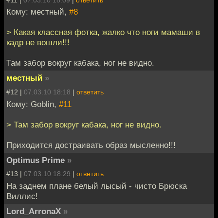
Кому: местный,
#8
> Какая классная фотка, жалко что ноги мамаши в
кадр не вошли!!!
Там забор вокруг кабака, ног не видно.
местный
»
#12 |
07.03.10 18:18
|
ответить
Кому: Goblin,
#11
> Там забор вокруг кабака, ног не видно.
Приходится достраивать образ мысленно!!!
Optimus Prime
»
#13 |
07.03.10 18:29
|
ответить
На заднем плане белый лысый - чисто Брюска
Виллис!
Lord_ArronaX
»