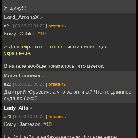
Я шучу!!!
Lord_ArronaX
»
#21 |
08.03.10 01:22
|
ответить
Кому: Goblin,
#19
> Да прекратите - это пёрышки синие, для
украшения.
В начале вообще показалось, что цветок.
Илья Головин
»
#22 |
08.03.10 09:26
|
ответить
Дмитрий Юрьевич, а что за оптика? Что-то длинное,
судя по бокэ?
Lady_Alia
»
#23 |
08.03.10 10:06
|
ответить
Кому: Jameson,
#15
Ну, 2х На-Ви в небезызвестном фильме негры