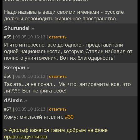
Надо называть вещи своими именами - русские
должны освободить жизненное пространство.
Shurundel
»
#55 |
09.05.10 16:13
|
ответить
И что интересно, все до одного - представители
одной национальности, которую Сталин избавил от
полного уничтожения. Вот их благодарность!
Ветеран
»
#56 |
09.05.10 16:13
|
ответить
Так эта...я не понял... Мы что, антисемиты все, что
ли??!!! Вот не фига себе!
dAlexis
»
#57 |
09.05.10 16:13
|
ответить
Кому: мнгльскй нтллгнт,
#30
> Адольф кажется таким добрым на фоне
правозащитников.