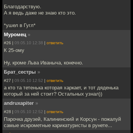
Благодарствую.
А я ведь даже не знаю кто это.
*ушел в Гугл*
Муромец
»
#26 |
09.05.10 12:38
|
ответить
К 25-ому
Ну, кроме Льва Иваныча, конечно.
Брат_сестры
»
#27 |
09.05.10 12:52
|
ответить
а кто та тетенька которая харкает, и тот дяденька
который за ней стоит? Остальных узнал))
andruxapiter
»
#28 |
09.05.10 12:52
|
ответить
Парочка друзей, Калининский и Корсун - пожалуй
самые искрометные карикатуристы в рунете...