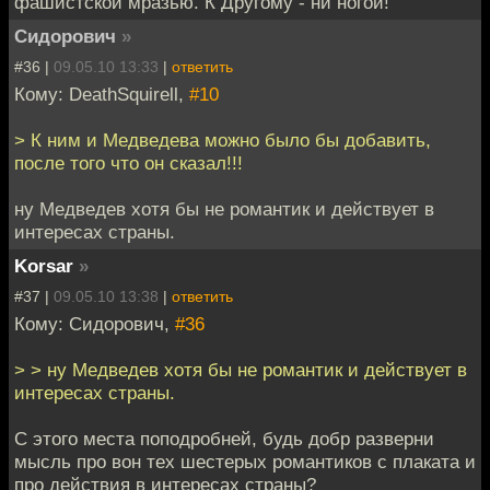
фашистской мразью. К Другому - ни ногой!
Сидорович
»
#36 |
09.05.10 13:33
|
ответить
Кому: DeathSquirell,
#10
> К ним и Медведева можно было бы добавить,
после того что он сказал!!!
ну Медведев хотя бы не романтик и действует в
интересах страны.
Korsar
»
#37 |
09.05.10 13:38
|
ответить
Кому: Сидорович,
#36
> > ну Медведев хотя бы не романтик и действует в
интересах страны.
С этого места поподробней, будь добр разверни
мысль про вон тех шестерых романтиков с плаката и
про действия в интересах страны?