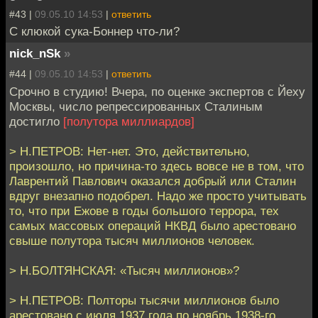
#43 |
09.05.10 14:53
|
ответить
С клюкой сука-Боннер что-ли?
nick_nSk
»
#44 |
09.05.10 14:53
|
ответить
Срочно в студию! Вчера, по оценке экспертов с Йеху
Москвы, число репрессированных Сталиным
достигло
[полутора миллиардов]
> Н.ПЕТРОВ: Нет-нет. Это, действительно,
произошло, но причина-то здесь вовсе не в том, что
Лаврентий Павлович оказался добрый или Сталин
вдруг внезапно подобрел. Надо же просто учитывать
то, что при Ежове в годы большого террора, тех
самых массовых операций НКВД было арестовано
свыше полутора тысяч миллионов человек.
> Н.БОЛТЯНСКАЯ: «Тысяч миллионов»?
> Н.ПЕТРОВ: Полторы тысячи миллионов было
арестовано с июля 1937 года по ноябрь 1938-го