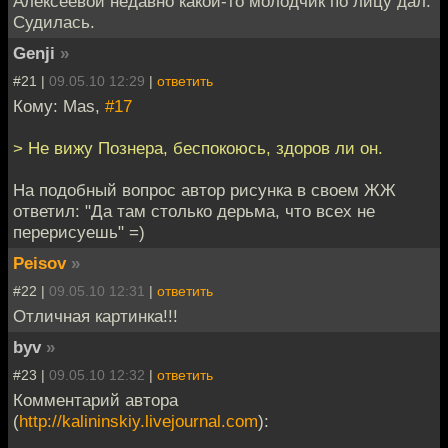
Алексеевой недавно какой-то молодчик по лицу дал.
Судилась.
Genji
»
#21 |
09.05.10 12:29
|
ответить
Кому: Mas,
#17
> Не вижу Познера, беспокоюсь, здоров ли он.
На подобный вопрос автор рисунка в своем ЖЖ
ответил: "Да там столько дерьма, что всех не
перерисуешь" =)
Peisov
»
#22 |
09.05.10 12:31
|
ответить
Отличная картинка!!!
byv
»
#23 |
09.05.10 12:32
|
ответить
Комментарий автора
(
http://kalininskiy.livejournal.com
):