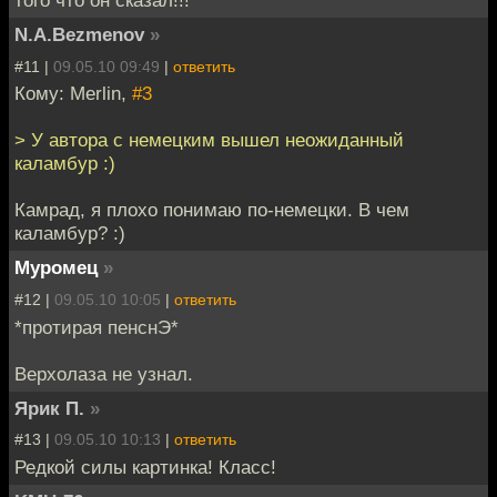
того что он сказал!!!
N.A.Bezmenov
»
#11 |
09.05.10 09:49
|
ответить
Кому: Merlin,
#3
> У автора с немецким вышел неожиданный
каламбур :)
Камрад, я плохо понимаю по-немецки. В чем
каламбур? :)
Муромец
»
#12 |
09.05.10 10:05
|
ответить
*протирая пенснЭ*
Верхолаза не узнал.
Ярик П.
»
#13 |
09.05.10 10:13
|
ответить
Редкой силы картинка! Класс!