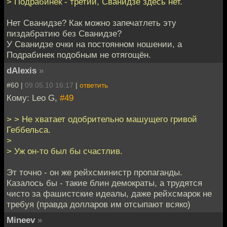
> Подрабинек - третий, Сванидзе здесь нет.
Нет Сванидзе? Как можно запечатлеть эту
пиздабратию без Сванидзе?
У Сванидзе очки на постоянном ношении, а
Подрабинек подобным не отягощён.
dAlexis
»
#60 |
09.05.10 16:17
|
ответить
Кому: Leo G,
#49
> > Не хватает одобрительно машущего гривой
Геббельса.
>
> Уж он-то был бы счастлив.
Эт точно - он же рейхсминистр пропаганды.
Казалось бы - такие блин демократы, а трудятся
чисто за фашистские идеалы, даже рейхсмарок не
требуя (правда долларов им отсыпают всяко)
Mineev
»