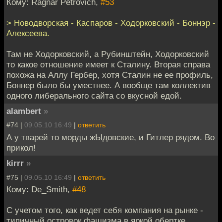
Кому: Ragnar Petrovich,
#53
> Новодворская - Каспаров - Ходорковский - Боннэр -
Алексеева.
Там не Ходорковский, а Рубинштейн, Ходорковский
то какое отношение имеет к Сталину. Вторая справа
похожа на Аллу Гербер, хотя Сталин не ее профиль,
Боннер было бы уместнее. А вообще там коллектив
одного либерального сайта со вкусной едой.
alambert
»
#74 |
09.05.10 16:49
|
ответить
А у тварей то морды жЫдовские, и Гитлер рядом. Во
прикол!
kirrr
»
#75 |
09.05.10 16:49
|
ответить
Кому: De_Smith,
#48
С учетом того, как ведет себя компания на рынке -
типичный островок фашизма в яркой обертке