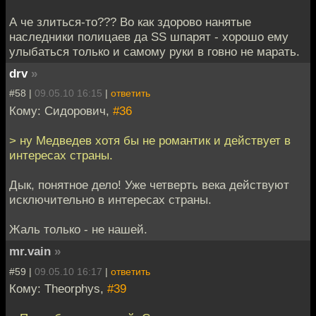
А че злиться-то??? Во как здорово нанятые
наследники полицаев да SS шпарят - хорошо ему
улыбаться только и самому руки в говно не марать.
drv
»
#58 |
09.05.10 16:15
|
ответить
Кому: Сидорович,
#36
> ну Медведев хотя бы не романтик и действует в
интересах страны.
Дык, понятное дело! Уже четверть века действуют
исключительно в интересах страны.
Жаль только - не нашей.
mr.vain
»
#59 |
09.05.10 16:17
|
ответить
Кому: Theorphys,
#39