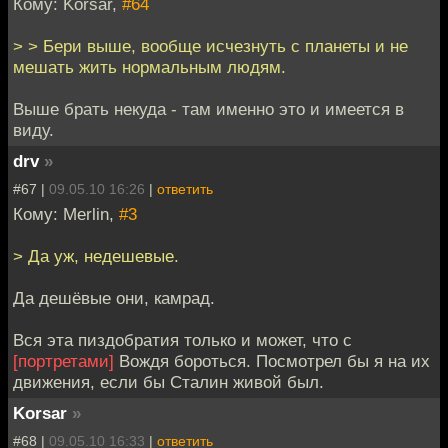
Кому: Korsar,
#64
> > Бери выше, вообще исчезнуть с планеты и не
мешать жить нормальным людям.
Выше брать некуда - там именно это и имеется в
виду.
drv
»
#67 |
09.05.10 16:26
|
ответить
Кому: Merlin,
#3
> Да уж, недешевые.
Да дешёвые они, камрад.
Вся эта пиздобратия только и может, что с
[портретами]
Вождя бороться. Посмотрел бы я на их
движения, если бы Сталин живой был.
Korsar
»
#68 |
09.05.10 16:33
|
ответить