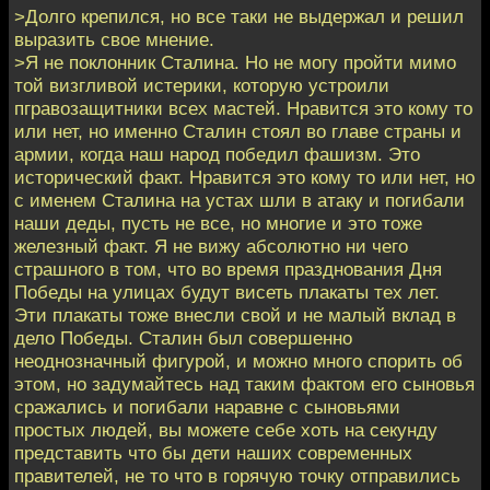
>Долго крепился, но все таки не выдержал и решил
выразить свое мнение.
>Я не поклонник Сталина. Но не могу пройти мимо
той визгливой истерики, которую устроили
пгравозащитники всех мастей. Нравится это кому то
или нет, но именно Сталин стоял во главе страны и
армии, когда наш народ победил фашизм. Это
исторический факт. Нравится это кому то или нет, но
с именем Сталина на устах шли в атаку и погибали
наши деды, пусть не все, но многие и это тоже
железный факт. Я не вижу абсолютно ни чего
страшного в том, что во время празднования Дня
Победы на улицах будут висеть плакаты тех лет.
Эти плакаты тоже внесли свой и не малый вклад в
дело Победы. Сталин был совершенно
неоднозначный фигурой, и можно много спорить об
этом, но задумайтесь над таким фактом его сыновья
сражались и погибали наравне с сыновьями
простых людей, вы можете себе хоть на секунду
представить что бы дети наших современных
правителей, не то что в горячую точку отправились