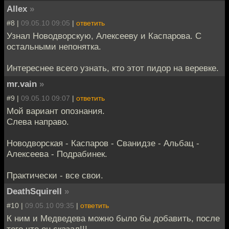
Allex
»
#8 |
09.05.10 09:05
|
ответить
Узнал Новодворскую, Алексееву и Каспарова. С
остальными непонятка.
Интереснее всего узнать, кто этот пидор на веревке.
mr.vain
»
#9 |
09.05.10 09:07
|
ответить
Мой вариант опознания.
Слева направо.
Новодворская - Каспаров - Сванидзе - Альбац -
Алексеева - Подрабинек.
Практически - все свои.
DeathSquirell
»
#10 |
09.05.10 09:35
|
ответить
К ним и Медведева можно было бы добавить, после