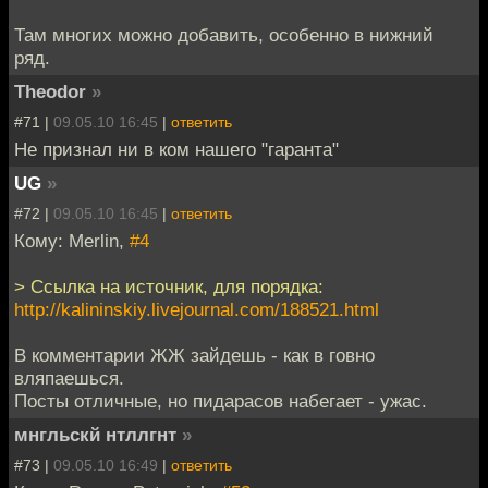
Там многих можно добавить, особенно в нижний
ряд.
Theodor
»
#71 |
09.05.10 16:45
|
ответить
Не признал ни в ком нашего "гаранта"
UG
»
#72 |
09.05.10 16:45
|
ответить
Кому: Merlin,
#4
> Ссылка на источник, для порядка:
http://kalininskiy.livejournal.com/188521.html
В комментарии ЖЖ зайдешь - как в говно
вляпаешься.
Посты отличные, но пидарасов набегает - ужас.
мнгльскй нтллгнт
»
#73 |
09.05.10 16:49
|
ответить