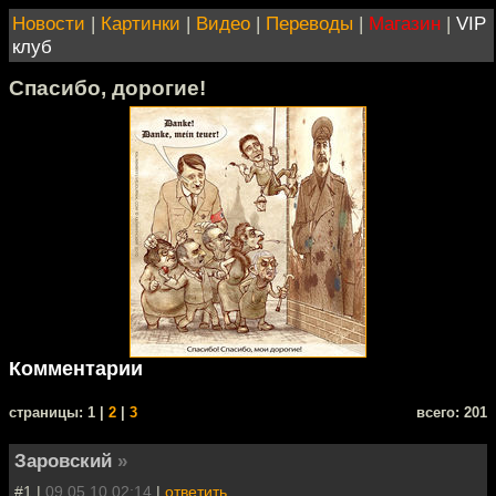
Новости
|
Картинки
|
Видео
|
Переводы
|
Магазин
|
VIP
клуб
Спасибо, дорогие!
Комментарии
cтраницы: 1 |
2
|
3
всего: 201
Заровский
»
#1 |
09.05.10 02:14
|
ответить