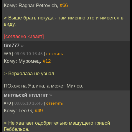
Кому: Ragnar Petrovich,
#66
> Выше брать некуда - там именно это и имеется в
виду.
[согласно кивает]
tim777
»
#69 |
09.05.10 16:45
|
ответить
Кому: Муромец,
#12
> Верхолаза не узнал
ПОхож на Яшина, а может Милов.
мнгльскй нтллгнт
»
#70 |
09.05.10 16:45
|
ответить
Кому: Leo G,
#49
> Не хватает одобрительно машущего гривой
Геббельса.