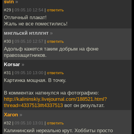
svin
»
#29 |
09.05.10 12:54
|
ответить
Отличный плакат!
Жаль не все поместились!
мнгльскй нтллгнт
»
#30 |
09.05.10 12:57
|
ответить
Адольф кажется таким добрым на фоне
правозащитников.
Korsar
»
#31 |
09.05.10 13:00
|
ответить
Картинка мощная. В точку.
В комментах наткнулся на фотографию:
http://kalininskiy.livejournal.com/188521.html?
thread=4337513#t4337513
вот он результат.
Xaron
»
#32 |
09.05.10 13:01
|
ответить
Калининский нереально крут. Хоббиты просто