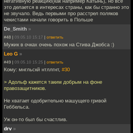
негативную реакцию(как например Катынь), но все
это делается в интересах страны, как бы странно это
не звучало. Ведь первыми про расстрел поляков
чекистами начали говорить в Польше
De_Smith
»
#48 |
09.05.10 15:17
|
ответить
Мужик в очках очень похож на Стива Джобса :)
Leo G
»
#49 |
09.05.10 15:25
|
ответить
Кому: мнгльскй нтллгнт,
#30
> Адольф кажется таким добрым на фоне
правозащитников.
Не хватает одобрительно машущего гривой
Геббельса.
Уж он-то был бы счастлив.
drv
»