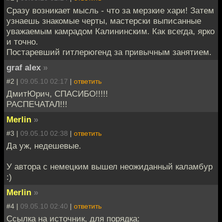
Сразу возникает мысль - что за мерзкие хари! Затем
узнаешь знакомые черты, мастерски выписанные
уважаемым камрадом Калининским. Как всегда, ярко
и точно.
Постаревший гитлерюгенд за привычным занятием.
graf alex
»
#2 |
09.05.10 02:17
|
ответить
ДмитЮрич, СПАСИБО!!!!!
РАСПЕЧАТАЛ!!!
Merlin
»
#3 |
09.05.10 02:38
|
ответить
Да уж, недешевые.
У автора с немецким вышел неожиданный каламбур
:)
Merlin
»
#4 |
09.05.10 02:40
|
ответить
Ссылка на источник, для порядка: