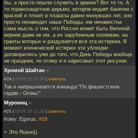
бы, а просто пошли служить в армию? Вот то то. А
то пгравозащитное дерьмо, которое кидает баночки с
краской и плюет в плакаты давно минувших лет, оно
просто ненавидит наши Победы, им ненавистна
сама мысль о том, что Россия может быть Великой,
вернее даже не им, а их зарубежным хозяевам, на
гранты которых и раздувается вся эта истерика. В
момент клинической истерии эти ублюдки
договорились уже до того, что День Победы вообще
не праздник, по этому я и нарисовал этот рисунок.
Хромой Шайтан
»
#24 |
09.05.10 12:36
|
ответить
Так и напрашивается команда:"По фашистским
гадам - Огонь!"
Муромец
»
#25 |
09.05.10 12:36
|
ответить
Кому: Egorus,
#19
> Это Яшын))