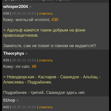
whisper2004
»
#38 |
09.05.10 13:52
|
ответить
Кому: мнгльскй нтллгнт,
#30
> Адольф кажется таким добрым на фоне
правозащитников.
Заметьте, сам не плюет и говном не кидается!!!
Theorphys
»
#39 |
09.05.10 13:52
|
ответить
Кому: mr.vain,
#9
> Новодворская - Каспаров - Сванидзе - Альбац -
Алексеева - Подрабинек.
Подрабинек - третий, Сванидзе здесь нет.
01hop
»
#40 |
09.05.10 14:05
|
ответить