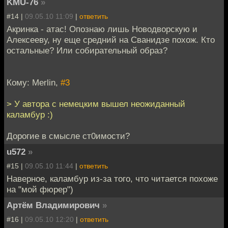
KMU-76
»
#14 |
09.05.10 11:09
|
ответить
Акринка - атас! Опознаю лишь Новодворскую и
Алексееву, ну еще средний на Сванидзе похож. Кто
остальные? Или собирательный образ?
Кому: Merlin,
#3
> У автора с немецким вышел неожиданный
каламбур :)
Дорогие в смысле ст0имости?
u572
»
#15 |
09.05.10 11:44
|
ответить
Наверное, каламбур из-за того, что читается похоже
на "мой фюрер")
Артём Владимирович
»
#16 |
09.05.10 12:20
|
ответить