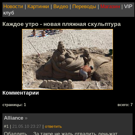
Новости
|
Картинки
|
Видео
|
Переводы
|
Магазин
|
VIP
клуб
Каждое утро - новая пляжная скульптура
Комментарии
cтраницы: 1
всего: 7
Alliance
»
#1 |
21.05.10 23:27
|
ответить
Обалдеть... За такое не жаль отвалить деньжат.