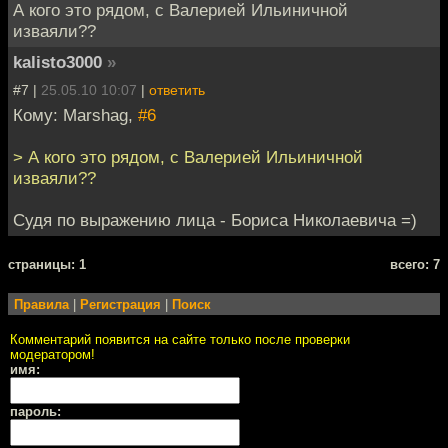
А кого это рядом, с Валерией Ильиничной
изваяли??
kalisto3000
»
#7 |
25.05.10 10:07
|
ответить
Кому: Marshag,
#6
> А кого это рядом, с Валерией Ильиничной
изваяли??
Судя по выражению лица - Бориса Николаевича =)
cтраницы: 1
всего: 7
Правила
|
Регистрация
|
Поиск
Комментарий появится на сайте только после проверки
модератором!
имя:
пароль: