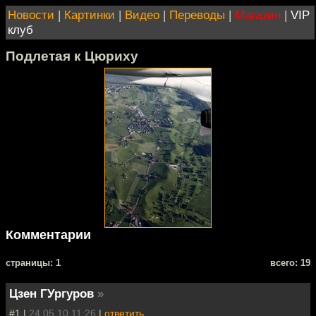
Новости
|
Картинки
|
Видео
|
Переводы
|
Магазин
|
VIP
клуб
Подлетая к Цюриху
Комментарии
cтраницы: 1
всего: 19
Цзен ГУргуров
»
#1 |
24.05.10 11:26
|
ответить