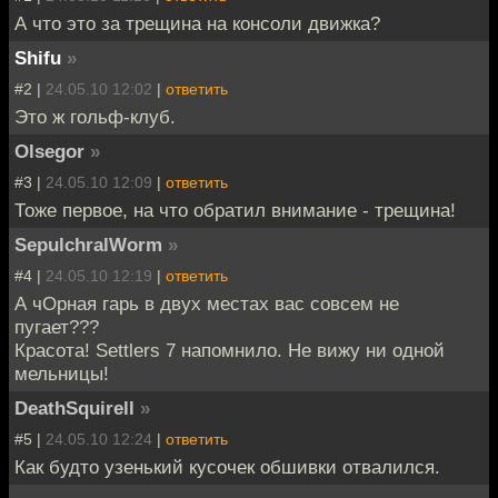
А что это за трещина на консоли движка?
Shifu
»
#2 |
24.05.10 12:02
|
ответить
Это ж гольф-клуб.
Olsegor
»
#3 |
24.05.10 12:09
|
ответить
Тоже первое, на что обратил внимание - трещина!
SepulchralWorm
»
#4 |
24.05.10 12:19
|
ответить
А чОрная гарь в двух местах вас совсем не
пугает???
Красота! Settlers 7 напомнило. Не вижу ни одной
мельницы!
DeathSquirell
»
#5 |
24.05.10 12:24
|
ответить
Как будто узенький кусочек обшивки отвалился.