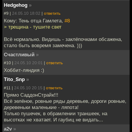
Hedgehog
»
#9 |
24.05.10 18:02
|
ответить
Кому: Тень отца Гамлета,
#8
> трещина - тушите свет
Всё нормально. Видишь - заклёпочками обсажена,
стало быть вовремя замечена. )))
Счастливый
»
#10 |
24.05.10 20:01
|
ответить
Хоббит-ляндия :)
Tito_Snp
»
#11 |
24.05.10 20:15
|
ответить
Прямо СаддонСтрайк!!!
Всё зелёное, ровные ряды деревьев, дороги ровные,
деревеньки маленькие - ляпота!
Только пушечек, в обрамлении траншеек, на
высотках не хватает. И гаубиц не видать...
a2v
»