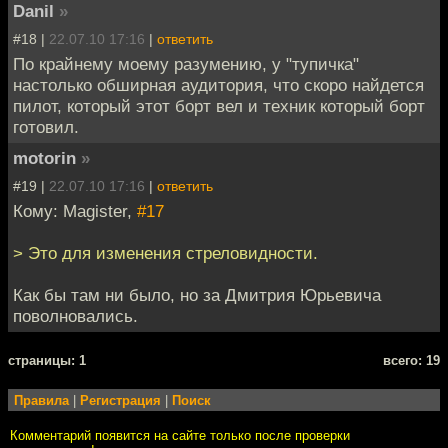
Danil
»
#18 |
22.07.10 17:16
|
ответить
По крайнему моему разумению, у "тупичка"
настолько обширная аудитория, что скоро найдется
пилот, который этот борт вел и техник который борт
готовил.
motorin
»
#19 |
22.07.10 17:16
|
ответить
Кому: Magister,
#17
> Это для изменения стреловидности.
Как бы там ни было, но за Дмитрия Юрьевича
поволновались.
cтраницы: 1
всего: 19
Правила
|
Регистрация
|
Поиск
Комментарий появится на сайте только после проверки