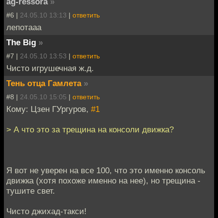
ag-ressora
»
#6 |
24.05.10 13:13
|
ответить
лепотааа
The Big
»
#7 |
24.05.10 13:53
|
ответить
Чисто игрушечная ж.д.
Тень отца Гамлета
»
#8 |
24.05.10 15:05
|
ответить
Кому: Цзен ГУргуров,
#1
> А что это за трещина на консоли движка?
Я вот не уверен на все 100, что это именно консоль
движка (хотя похоже именно на нее), но трещина -
тушите свет.
Чисто джихад-такси!