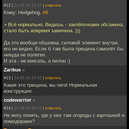
#12 |
24.05.10 22:10
|
ответить
Кому: Hedgehog,
#9
> Всё нормально. Видишь - заклёпочками обсажена,
стало быть вовремя замечена. )))
Да это вообще обшивка, силовой элемент внутри,
его не видно. Если б там была трещина самолёт бы
никуда не полетел.
И эта - не консоль, а пилон :)
Zarikus
»
#13 |
24.05.10 23:42
|
ответить
Какая это трещина, вы чего! Нормальная
конструкция.
codewarrior
»
#14 |
25.05.10 00:23
|
ответить
Не могу понять, где у них там огороды с картошкой и
помидорами?