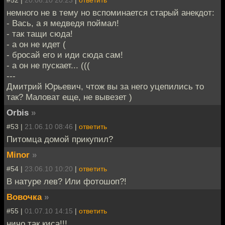
немного не в тему но вспоминается старый анекдот:
- Вась, а я медведя поймал!
- так тащи сюда!
- а он не идет (
- бросай его и иди сюда сам!
- а он не пускает... (((
---
Дмитрий Юрьевич, чтож вы за него уцепились то
так? Маловат еще, не вывезет )
Orbis
»
#53 |
21.06.10 08:46
|
ответить
Питомца домой прикупил?
Minor
»
#54 |
23.06.10 10:20
|
ответить
В натуре лев? Или фотошоп?!
Вовочка
»
#55 |
01.07.10 14:15
|
ответить
ничо так киса!!!