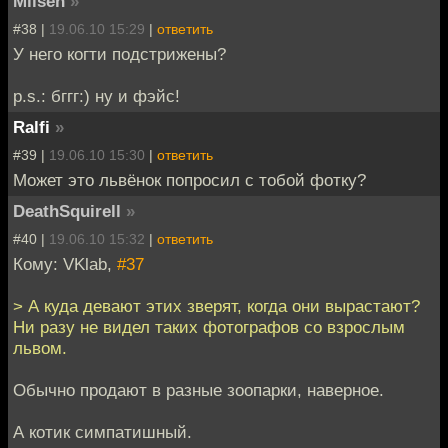
Milsen
»
#38 |
19.06.10 15:29
|
ответить
У него когти подстрижены?
p.s.: бггг:) ну и фэйс!
Ralfi
»
#39 |
19.06.10 15:30
|
ответить
Может это львёнок попросил с тобой фотку?
DeathSquirell
»
#40 |
19.06.10 15:32
|
ответить
Кому: VKlab,
#37
> А куда девают этих зверят, когда они вырастают?
Ни разу не видел таких фотографов со взрослым
львом.
Обычно продают в разные зоопарки, наверное.
А котик симпатишный.