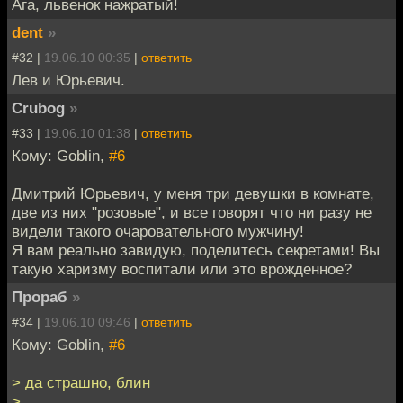
Ага, львенок нажратый!
dent
»
#32 |
19.06.10 00:35
|
ответить
Лев и Юрьевич.
Crubog
»
#33 |
19.06.10 01:38
|
ответить
Кому: Goblin,
#6
Дмитрий Юрьевич, у меня три девушки в комнате,
две из них "розовые", и все говорят что ни разу не
видели такого очаровательного мужчину!
Я вам реально завидую, поделитесь секретами! Вы
такую харизму воспитали или это врожденное?
Прораб
»
#34 |
19.06.10 09:46
|
ответить
Кому: Goblin,
#6
> да страшно, блин
>