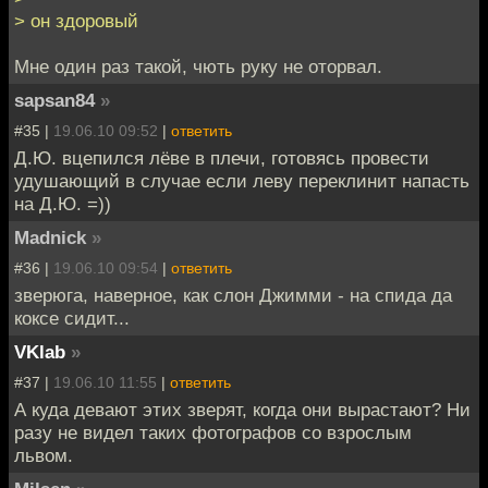
> он здоровый
Мне один раз такой, чють руку не оторвал.
sapsan84
»
#35 |
19.06.10 09:52
|
ответить
Д.Ю. вцепился лёве в плечи, готовясь провести
удушающий в случае если леву переклинит напасть
на Д.Ю. =))
Madnick
»
#36 |
19.06.10 09:54
|
ответить
зверюга, наверное, как слон Джимми - на спида да
коксе сидит...
VKlab
»
#37 |
19.06.10 11:55
|
ответить
А куда девают этих зверят, когда они вырастают? Ни
разу не видел таких фотографов со взрослым
львом.