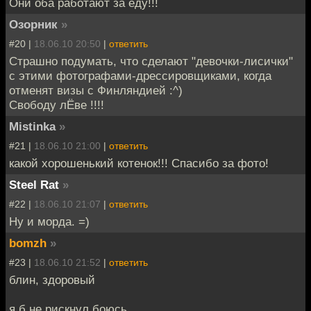
Они оба работают за еду!!!
Озорник
»
#20 |
18.06.10 20:50
|
ответить
Страшно подумать, что сделают "девочки-лисички"
с этими фотографами-дрессировщиками, когда
отменят визы с Финляндией :^)
Свободу лЁве !!!!
Mistinka
»
#21 |
18.06.10 21:00
|
ответить
какой хорошенький котенок!!! Спасибо за фото!
Steel Rat
»
#22 |
18.06.10 21:07
|
ответить
Ну и морда. =)
bomzh
»
#23 |
18.06.10 21:52
|
ответить
блин, здоровый
я б не рискнул боюсь