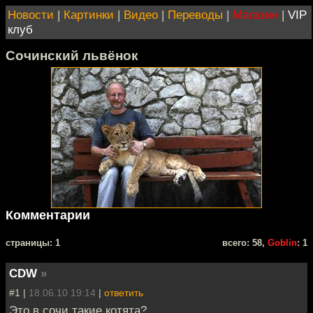
Новости
|
Картинки
|
Видео
|
Переводы
|
Магазин
|
VIP
клуб
Сочинский львёнок
Комментарии
cтраницы: 1
всего: 58,
Goblin
: 1
CDW
»
#1 |
18.06.10 19:14
|
ответить
Это в сочи такие котята?