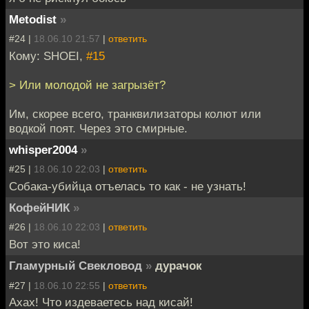
Metodist
»
#24 |
18.06.10 21:57
|
ответить
Кому: SHOEI,
#15
> Или молодой не загрызёт?
Им, скорее всего, транквилизаторы колют или
водкой поят. Через это смирные.
whisper2004
»
#25 |
18.06.10 22:03
|
ответить
Собака-убийца отъелась то как - не узнать!
КофейНИК
»
#26 |
18.06.10 22:03
|
ответить
Вот это киса!
Гламурный Свекловод
»
дурачок
#27 |
18.06.10 22:55
|
ответить
Ахах! Что издеваетесь над кисай!