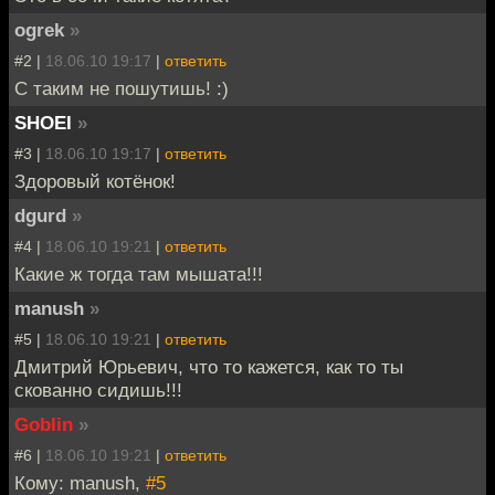
ogrek
»
#2 |
18.06.10 19:17
|
ответить
С таким не пошутишь! :)
SHOEI
»
#3 |
18.06.10 19:17
|
ответить
Здоровый котёнок!
dgurd
»
#4 |
18.06.10 19:21
|
ответить
Какие ж тогда там мышата!!!
manush
»
#5 |
18.06.10 19:21
|
ответить
Дмитрий Юрьевич, что то кажется, как то ты
скованно сидишь!!!
Goblin
»
#6 |
18.06.10 19:21
|
ответить
Кому: manush,
#5