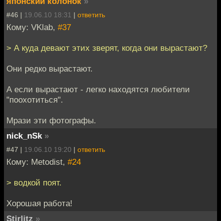
японский колонок
»
#46 |
19.06.10 18:31
|
ответить
Кому: VKlab,
#37
> А куда девают этих зверят, когда они вырастают?
Они редко вырастают.
А если вырастают - легко находятся любители
"поохотиться".
Мрази эти фотографы.
nick_nSk
»
#47 |
19.06.10 19:20
|
ответить
Кому: Metodist,
#24
> водкой поят.
Хорошая работа!
Stirlitz
»