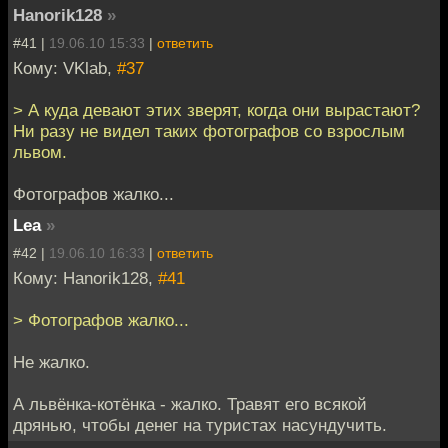
Hanorik128
»
#41 |
19.06.10 15:33
|
ответить
Кому: VKlab,
#37
> А куда девают этих зверят, когда они вырастают?
Ни разу не видел таких фотографов со взрослым
львом.
Фотографов жалко...
Lea
»
#42 |
19.06.10 16:33
|
ответить
Кому: Hanorik128,
#41
> Фотографов жалко...
Не жалко.
А львёнка-котёнка - жалко. Травят его всякой
дрянью, чтобы денег на туристах насундучить.