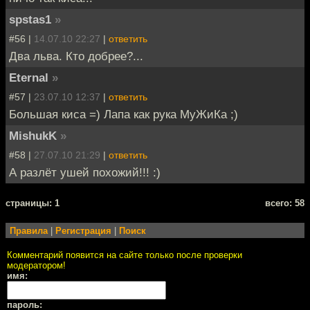
spstas1
»
#56 |
14.07.10 22:27
|
ответить
Два льва. Кто добрее?...
Eternal
»
#57 |
23.07.10 12:37
|
ответить
Большая киса =) Лапа как рука МуЖиКа ;)
MishukK
»
#58 |
27.07.10 21:29
|
ответить
А разлёт ушей похожий!!! :)
cтраницы: 1
всего: 58
Правила
|
Регистрация
|
Поиск
Комментарий появится на сайте только после проверки
модератором!
имя:
пароль: