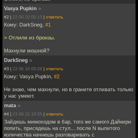
Vasya Pupkin
»
#2 |
22.06.10 00:13
|
ответить
Кому: DarkSneg,
#1
> Отлили из бронзы.
Махнули мошной?
DarkSneg
»
#3 |
22.06.10 00:26
|
ответить
Кому: Vasya Pupkin,
#2
Не знаю, чем махнули, но в граните отливать только
у нас умеют.
mata
»
#4 |
23.06.10 18:55
|
ответить
Зайдешь мимоходом в бар, того же самого Дайкири
попить, присядешь на стул... после N выпитого
количества начнешь разговаривать с