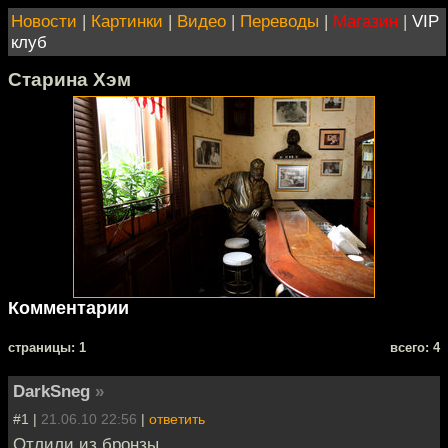
Новости
|
Картинки
|
Видео
|
Переводы
|
Магазин
|
VIP
клуб
Старина Хэм
Комментарии
cтраницы: 1
всего: 4
DarkSneg
»
#1 |
21.06.10 22:56
|
ответить
Отлили из бронзы.