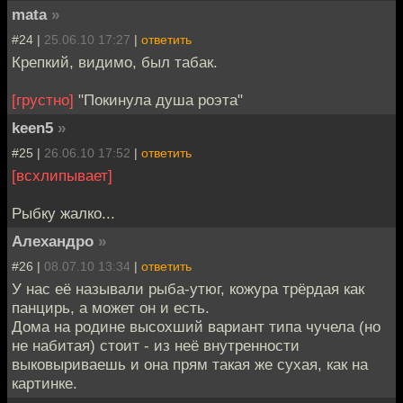
mata
»
#24 |
25.06.10 17:27
|
ответить
Крепкий, видимо, был табак.
[грустно]
"Покинула душа роэта"
keen5
»
#25 |
26.06.10 17:52
|
ответить
[всхлипывает]
Рыбку жалко...
Алехандро
»
#26 |
08.07.10 13:34
|
ответить
У нас её называли рыба-утюг, кожура трёрдая как
панцирь, а может он и есть.
Дома на родине высохший вариант типа чучела (но
не набитая) стоит - из неё внутренности
выковыриваешь и она прям такая же сухая, как на
картинке.