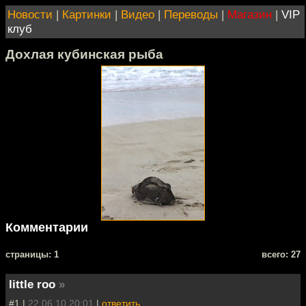
Новости
|
Картинки
|
Видео
|
Переводы
|
Магазин
|
VIP
клуб
Дохлая кубинская рыба
Комментарии
cтраницы: 1
всего: 27
little roo
»
#1 |
22.06.10 20:01
|
ответить