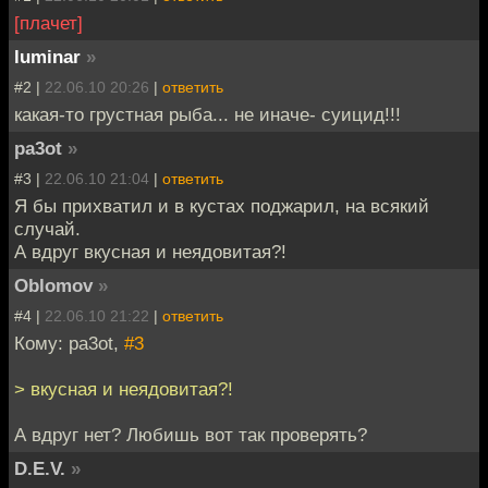
[плачет]
luminar
»
#2 |
22.06.10 20:26
|
ответить
какая-то грустная рыба... не иначе- суицид!!!
pa3ot
»
#3 |
22.06.10 21:04
|
ответить
Я бы прихватил и в кустах поджарил, на всякий
случай.
А вдруг вкусная и неядовитая?!
Oblomov
»
#4 |
22.06.10 21:22
|
ответить
Кому: pa3ot,
#3
> вкусная и неядовитая?!
А вдруг нет? Любишь вот так проверять?
D.E.V.
»