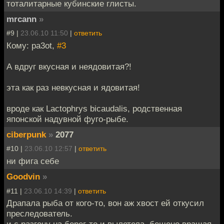
тоталитарные кубинские глисты.
mrcann
»
#9 |
23.06.10 11:50
|
ответить
Кому: pa3ot,
#3
А вдруг вкусная и неядовитая?!
эта как раз невкусная и ядовитая!
вроде как Lactophrys bicaudalis, родственная
японской надувной фуго-рыбе.
ciberpunk
»
2077
#10 |
23.06.10 12:57
|
ответить
ни фига себе
Goodvin
»
#11 |
23.06.10 14:39
|
ответить
Драпала рыба от кого-то, вон аж хвост ей откусил
преследователь.