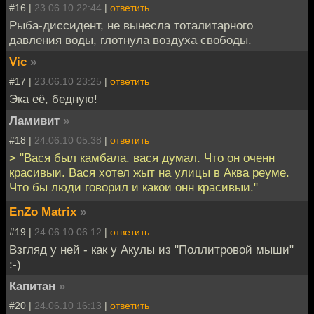
#16 |
23.06.10 22:44
|
ответить
Рыба-диссидент, не вынесла тоталитарного
давления воды, глотнула воздуха свободы.
Vic
»
#17 |
23.06.10 23:25
|
ответить
Эка её, бедную!
Ламивит
»
#18 |
24.06.10 05:38
|
ответить
> "Вася был камбала. вася думал. Что он оченн
красивыи. Вася хотел жыт на улицы в Аква реуме.
Что бы люди говорил и какои онн красивыи."
EnZo Matrix
»
#19 |
24.06.10 06:12
|
ответить
Взгляд у ней - как у Акулы из "Поллитровой мыши"
:-)
Капитан
»
#20 |
24.06.10 16:13
|
ответить