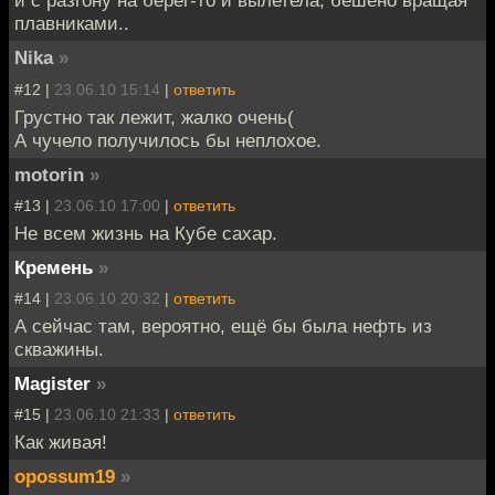
и с разгону на берег-то и вылетела, бешено вращая
плавниками..
Nika
»
#12 |
23.06.10 15:14
|
ответить
Грустно так лежит, жалко очень(
А чучело получилось бы неплохое.
motorin
»
#13 |
23.06.10 17:00
|
ответить
Не всем жизнь на Кубе сахар.
Кремень
»
#14 |
23.06.10 20:32
|
ответить
А сейчас там, вероятно, ещё бы была нефть из
скважины.
Magister
»
#15 |
23.06.10 21:33
|
ответить
Как живая!
opossum19
»