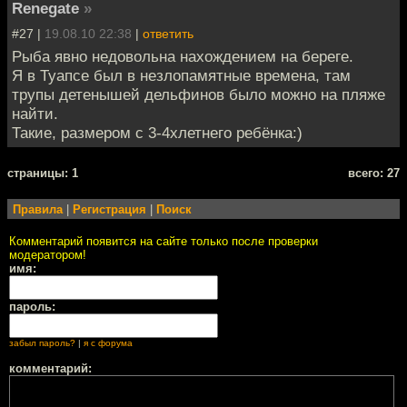
Renegate
»
#27 |
19.08.10 22:38
|
ответить
Рыба явно недовольна нахождением на береге.
Я в Туапсе был в незлопамятные времена, там
трупы детенышей дельфинов было можно на пляже
найти.
Такие, размером с 3-4хлетнего ребёнка:)
cтраницы: 1
всего: 27
Правила
|
Регистрация
|
Поиск
Комментарий появится на сайте только после проверки
модератором!
имя:
пароль:
забыл пароль?
|
я с форума
комментарий: