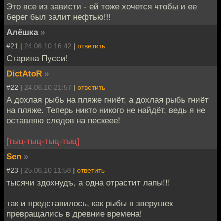
Это все из зависти - ей тоже хочется чтобы и ее
берег был залит нефтью!!!
Алёшка
»
#21 |
24.06.10 16:42
|
ответить
Старина Пусси!
DictAtoR
»
#22 |
24.06.10 21:57
|
ответить
А дохлая рыбь на пляже гниёт, а дохлая рыбь гниёт
на пляже. Теперь никто никого не найдёт, ведь я не
оставляю следов на пескеее!
[тыц-тыц-тыц-тыц]
Sen
»
#23 |
25.06.10 11:58
|
ответить
тысячи здохнудъ, а одна отрастит лапы!!!
так и представилось, как рыбы в зверушек
превращались в древние времена!