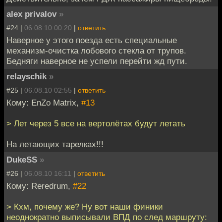
alex privalov
»
#24 |
06.08.10 00:20
|
ответить
Наверное у этого поезда есть специальные
механизм-очистка лобового стекла от трупов.
Бедняги наверное не успели перейти жд пути.
relayschik
»
#25 |
06.08.10 02:55
|
ответить
Кому: EnZo Matrix,
#13
> Лет через 5 все на вертолётах будут летать
На летающих тарелках!!!
DukeSS
»
#26 |
06.08.10 16:11
|
ответить
Кому: Reredrum,
#22
> Кхм, почему же? Ну вот наши финики
неоднократно выписывали ВПД по след маршруту: