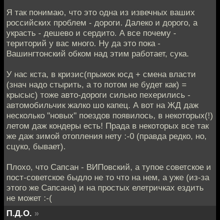
Я так понимаю, что это одна из извечных ваших
российских проблем - дороги. Далеко и дорого, а
украсть - дешево и сердито. А все почему -
територий у вас много. Ну да это пока -
Вашингтонский обком над этим работает, сука.
У нас кста, в кризис(прыжок юсд + смена власти
(знач надо стырить, а то потом не будет как) =
крысыс) тоже авто-дороги сильно пехерились -
автомобильчик жалко шо капец. А вот на ЖД даж
несколько "новых" поездов появилось, в некоторых(!)
летом даж кондеры есть! Прада в некоторых все так
же даж зимой отопления нету :-0 (правда редко, но,
сцуко, бывает).
Плохо, что Сапсан - ВИПовский, а тупое советское и
пост-советское быдло не то что на нем, а уже (из-за
этого же Сапсана) и на простых елетричках ездить
не может :-(
П.Д.О.
»