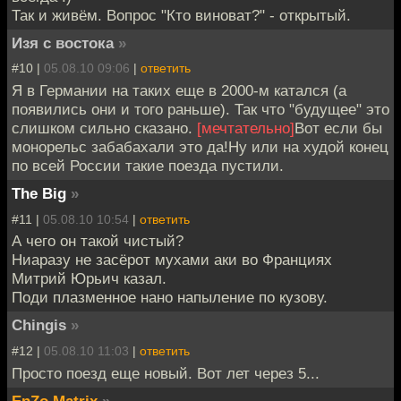
Так и живём. Вопрос "Кто виноват?" - открытый.
Изя с востока
»
#10 |
05.08.10 09:06
|
ответить
Я в Германии на таких еще в 2000-м катался (а
появились они и того раньше). Так что "будущее" это
слишком сильно сказано.
[мечтательно]
Вот если бы
монорельс забабахали это да!Ну или на худой конец
по всей России такие поезда пустили.
The Big
»
#11 |
05.08.10 10:54
|
ответить
А чего он такой чистый?
Ниаразу не засёрот мухами аки во Франциях
Митрий Юрьич казал.
Поди плазменное нано напыление по кузову.
Chingis
»
#12 |
05.08.10 11:03
|
ответить
Просто поезд еще новый. Вот лет через 5...
EnZo Matrix
»