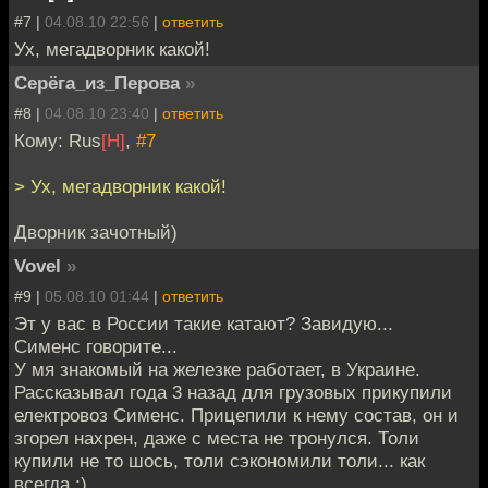
#7 |
04.08.10 22:56
|
ответить
Ух, мегадворник какой!
Серёга_из_Перова
»
#8 |
04.08.10 23:40
|
ответить
Кому: Rus
[H]
,
#7
> Ух, мегадворник какой!
Дворник зачотный)
Vovel
»
#9 |
05.08.10 01:44
|
ответить
Эт у вас в России такие катают? Завидую...
Сименс говорите...
У мя знакомый на железке работает, в Украине.
Рассказывал года 3 назад для грузовых прикупили
електровоз Сименс. Прицепили к нему состав, он и
згорел нахрен, даже с места не тронулся. Толи
купили не то шось, толи сэкономили толи... как
всегда :)