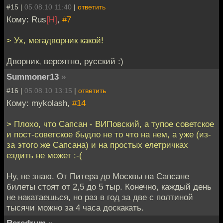
#15 |
05.08.10 11:40
|
ответить
Кому: Rus
[H]
,
#7
> Ух, мегадворник какой!
Дворник, вероятно, русский :)
Summoner13
»
#16 |
05.08.10 13:15
|
ответить
Кому: mykolash,
#14
> Плохо, что Сапсан - ВИПовский, а тупое советское
и пост-советское быдло не то что на нем, а уже (из-
за этого же Сапсана) и на простых елетричках
ездить не может :-(
Ну, не знаю. От Питера до Москвы на Сапсане
билеты стоят от 2,5 до 5 тыр. Конечно, каждый день
не накатаешься, но раз в год за две с полтиной
тысячи можно за 4 часа доскакать.
Reredrum
»