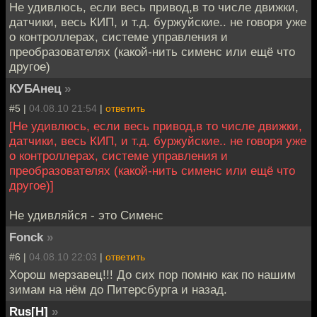
Не удивлюсь, если весь привод,в то числе движки,
датчики, весь КИП, и т.д. буржуйские.. не говоря уже
о контроллерах, системе управления и
преобразователях (какой-нить сименс или ещё что
другое)
КУБАнец
»
#5 |
04.08.10 21:54
|
ответить
[Не удивлюсь, если весь привод,в то числе движки,
датчики, весь КИП, и т.д. буржуйские.. не говоря уже
о контроллерах, системе управления и
преобразователях (какой-нить сименс или ещё что
другое)]
Не удивляйся - это Сименс
Fonck
»
#6 |
04.08.10 22:03
|
ответить
Хорош мерзавец!!! До сих пор помню как по нашим
зимам на нём до Питерсбурга и назад.
Rus[H]
»