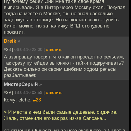
Ну почему себе? Они мне так в свое время
выписывали. Я в Питер через Москву ехал. Покупал
тогда на месте в Москве, т.к. не знал насколько
задержусь в столице. Но насколько знаю - купить
билет можно, но за наличку. ВПД стопудов не
прокатит.
Dreik
»
#28 |
06.08.10 22:00
|
ответить
А взаправду говорят, что как он проедет по рельсам,
так сразу путейцев выгоняют - гайки подкручивать?
Дескать сильно он своим шибким ходом рельсы
разбалтывает.
МистерСерый
»
#29 |
18.08.10 02:59
|
ответить
Кому: elche,
#23
> И места в нем были самые дешевые, сидячие.
Жаль, отменили его как раз из-за Сапсана...
да отменили Юность из за него окаянного, а билет в