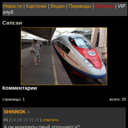
Новости
|
Картинки
|
Видео
|
Переводы
|
Магазин
|
VIP
клуб
Сапсан
Комментарии
cтраницы: 1
всего: 29
SHINNOK
»
#1 |
04.08.10 21:18
|
ответить
А он монорельсовый получается?