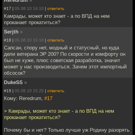
#17 |
05.08.10 14:10
|
ответить
Камрады, может кто знает - а по ВПД на нем
проканает прокатиться?
Serjth
»
#18 |
05.08.10 15:18
|
ответить
Сапсан, спору нет, модный и статусный, но куда
дели ветерана ЭР 200? По скорости и комфорту он
был не хуже, плюс советская разработка, значит
может у нас производиться. Зачем этот импортный
обсосок?
DukeSS
»
#19 |
05.08.10 15:25
|
ответить
Кому: Reredrum,
#17
> Камрады, может кто знает - а по ВПД на нем
проканает прокатиться?
Почему бы и нет? Только лучше уж Родину разорять