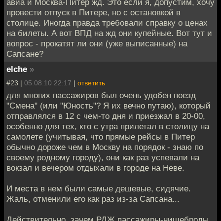
авиа и Москва-Питер жд. Это если я, допустим, хочу
провести отпуск в Питере, но с остановкой в
столице. Иногда правда требовали справку о ценах
на билеты. А вот ВПД на жд они купейные. Вот тут и
вопрос - прокатят ли они (уже выписанные) на
Сапсане?
elche
»
#23 |
05.08.10 22:17
|
ответить
для многих пассажиров был очень удобен поезд
"Смена" (или "Юность"? Я их вечно путаю), который
отправлялся в 12 с чем-то дня и приезжал в 20-00,
особенно для тех, кто с утра прилетал в столицу на
самолете (учитывая, что прямые рейсы в Питер
обычно дороже чем в Москву на порядок - знаю по
своему родному городу), они как раз успевали на
вокзал и вечером отдыхали в городе на Неве.
И места в нем были самые дешевые, сидячие.
Жаль, отменили его как раз из-за Сапсана...
Действительно, зачем РДЖ пассажиры-нищеброды.