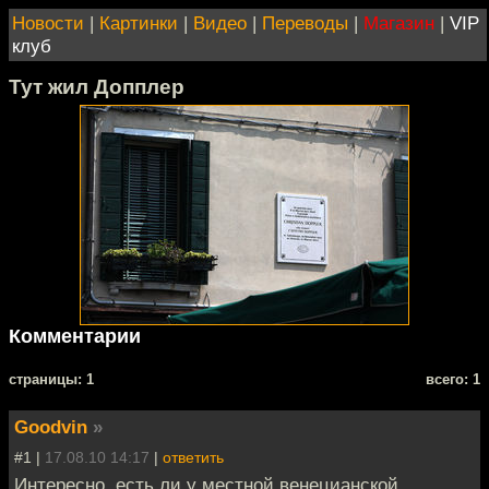
Новости
|
Картинки
|
Видео
|
Переводы
|
Магазин
|
VIP
клуб
Тут жил Допплер
Комментарии
cтраницы: 1
всего: 1
Goodvin
»
#1 |
17.08.10 14:17
|
ответить
Интересно, есть ли у местной венецианской