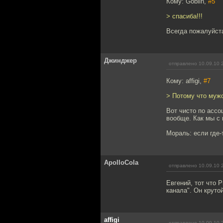
Кому: Goblin,
#5
> спасиба!!!
Всегда пожалуйста
Джинджер
отправлено 10.09.10 
Кому: affigi,
#7
> Потому что мужс
Вот чисто по ассо
вообще. Как мы с 
Мораль: если где-т
ApolloCola
отправлено 10.09.10 
Евгений, тот что 
канала". Он крутой
affigi
отправлено 10.09.10 