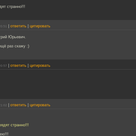
ят странно!!!
|
ответить
|
цитировать
20:51
трий Юрьевич.
ещё раз скажу :)
|
ответить
|
цитировать
20:57
|
ответить
|
цитировать
21:02
ядят странно!!!
ею!!!