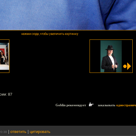
нажми сюда, чтобы увеличить картинку
рии: 87
Goblin рекомендует
заказывать
одностранич
|
ответить
|
цитировать
20:38