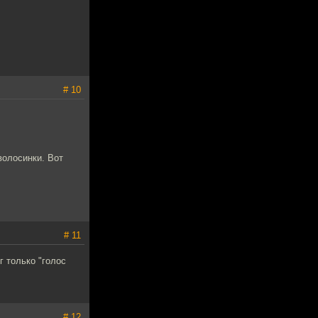
# 10
волосинки. Вот
# 11
г только "голос
# 12