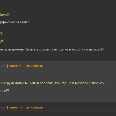
брею!!!
ффектнее играли?
#6
о?
е руки должны быть в волосах, там где не в мозолях и шрамах!!!
|
ответить
|
цитировать
21:12
кие руки должны быть в волосах, там где не в мозолях и шрамах!!!
нях!!!
|
ответить
|
цитировать
21:13