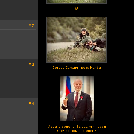
65
# 2
# 3
Остров Сахалин, река Найба
# 4
Медаль ордена "За заслуги перед
Отечеством" II степени