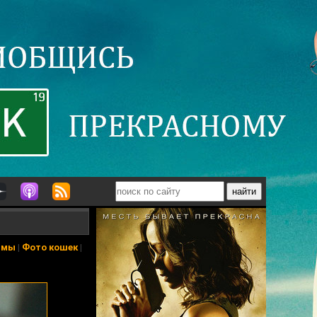
ьмы
|
Фото кошек
|