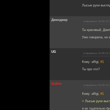
Лысые руки выгляд
Джинджер
отправлено 10.09.10 
Ты красивый, Дми
Уже говорила, но 
UG
отправлено 10.09.10 
Кому: affigi,
#1
Ты про что?
Goblin
отправлено 10.09.10 
Кому: affigi,
#1
> Лысые руки выгл
я их тщательно бр