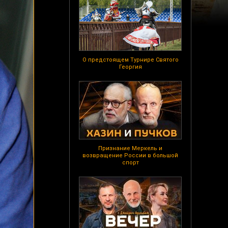
О предстоящем Турнире Святого
Георгия
Признание Меркель и
возвращение России в большой
спорт