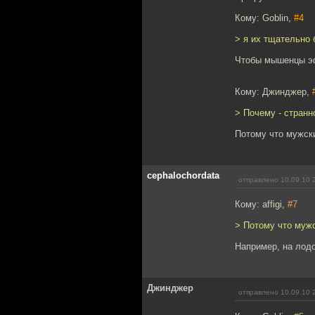
Кому: Goblin,
#4
> я их тщательно 
Чтобы мышенцы э
Кому: Джинджер,
> Почему - странн
Потому что мужски
cephalochordata
отправлено 10.09.10 
Кому: affigi,
#7
> Потому что мужс
Например, на лодо
Джинджер
отправлено 10.09.10 