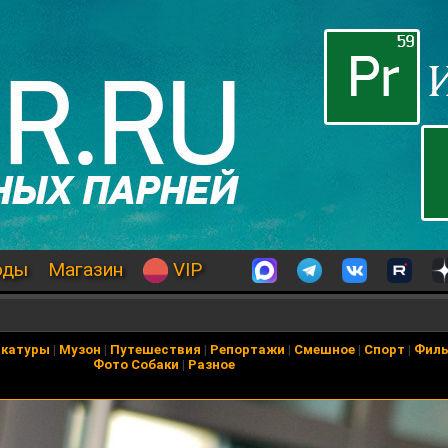
оды
Магазин
VIP
икатуры
|
Музон
|
Путешествия
|
Репортажи
|
Смешное
|
Спорт
|
Фил
Фото Собаки
|
Разное