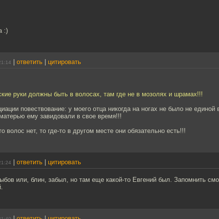
 :)
|
ответить
|
цитировать
21:14
кие руки должны быть в волосах, там где не в мозолях и шрамах!!!
циации повествование: у моего отца никогда на ногах не было не единой 
матерью ему завидовали в свое время!!!
о волос нет, то где-то в другом месте они обязательно есть!!!
|
ответить
|
цитировать
21:24
Рыбов или, блин, забыл, но там еще какой-то Евгений был. Запомнить смо
.
|
ответить
|
цитировать
21:40