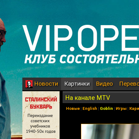
Картинки
Видео
Перев
Новости
На канале MTV
Новые
|
English
|
Goblin
|
Игры
|
Кар