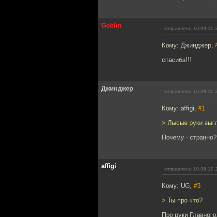
Goblin
отправлено 10.09.10 
Кому: Джинджер,
спасиба!!!
Джинджер
отправлено 10.09.10 
Кому: affigi,
#1
> Лысые руки выгл
Почему - странно?
affigi
отправлено 10.09.10 
Кому: UG,
#3
> Ты про что?
Про руки Главного