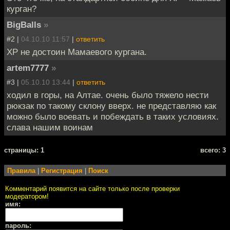
курган?
BigBalls
»
#2 |
04.10.10 11:57
|
ответить
XP не достоин Мамаевого кургана.
artem7777
»
#3 |
05.10.10 13:44
|
ответить
ходил в горы, на Алтае. очень было тяжело нести
рюкзак по такому склону вверх. не представляю как
можно было воевать и побеждать в таких условиях.
слава нашим воинам
cтраницы: 1
всего: 3
Правила
|
Регистрация
|
Поиск
Комментарий появится на сайте только после проверки
модератором!
имя:
пароль: