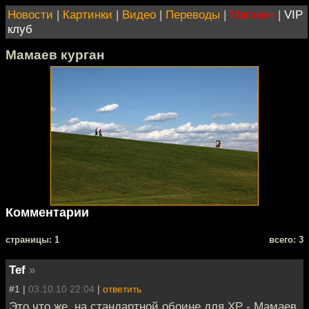
Новости
|
Картинки
|
Видео
|
Переводы
|
Магазин
|
VIP
клуб
Мамаев курган
Комментарии
cтраницы: 1
всего: 3
Tef
»
#1 |
03.10.10 22:04
|
ответить
Это что же, на стандартной обоине для ХР - Мамаев