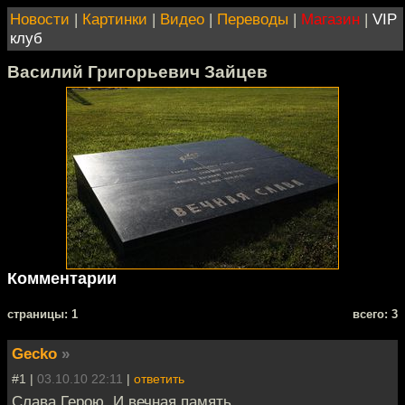
Новости
|
Картинки
|
Видео
|
Переводы
|
Магазин
|
VIP
клуб
Василий Григорьевич Зайцев
Комментарии
cтраницы: 1
всего: 3
Gecko
»
#1 |
03.10.10 22:11
|
ответить
Слава Герою. И вечная память.