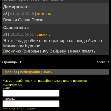
Дамирджан
»
#2 |
04.10.10 23:19
|
ответить
Вечная Слава Герою!
Capoeirista
»
#3 |
16.10.11 09:02
|
ответить
Я тоже надгробие сфотографировал, когда был на
Мамаевом Кургане.
Василию Григорьевичу Зайцеву вечная пямять.
cтраницы: 1
всего: 3
Правила
|
Регистрация
|
Поиск
Комментарий появится на сайте только после проверки
модератором!
имя:
пароль:
забыл пароль?
|
я с форума