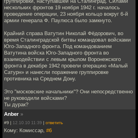
группировки, наступавшей на Сталинград. Силами
нескольких фронтов 19 ноября 1942 г. началось
проведение операции, 23 ноября кольцо вокруг 6-й
армии генерала Ф. Паулюса было замкнуто.
Крайний справа Ватутин Николай Фёдорович, во
время Сталинградской битвы командовал войсками
Юго-Западного фронта. Под командованием
Ватутина войска Юго-Западного фронта во
взаимодействии с левым крылом Воронежского
фронта в декабре 1942 провели операцию «Малый
Сатурн» и нанесли поражение группировке
противника на Среднем Дону.
Это "московские начальники"? Они непосредственно
не руководили войсками?
Ты дурак?
Anber
»
#9 |
12.10.10 11:39
|
ответить
Кому: Комиссар,
#6