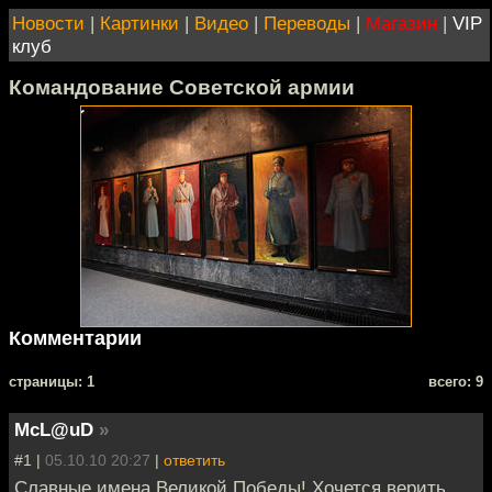
Новости
|
Картинки
|
Видео
|
Переводы
|
Магазин
|
VIP
клуб
Командование Советской армии
Комментарии
cтраницы: 1
всего: 9
McL@uD
»
#1 |
05.10.10 20:27
|
ответить
Славные имена Великой Победы! Хочется верить,